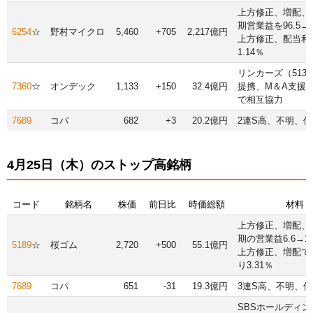
上方修正、増配、2
期営業益を96.5→
6254
☆
野村マイクロ
5,460
+705
2,217億円
上方修正、配当利
1.14％
リンカーズ（513
7360
☆
オンデック
1,133
+150
32.4億円
提携、M＆A支援
で相互協力
7689
コパ
682
+3
20.2億円
2連S高、不明、
4月25日（木）のストップ高銘柄
コード
銘柄名
株価
前日比
時価総額
材料
上方修正、増配、2
期の営業益6.6→1
5189
☆
桜ゴム
2,720
+500
55.1億円
上方修正、増配で
り3.31％
7689
コパ
651
-31
19.3億円
3連S高、不明、
SBSホールディン