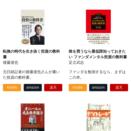
転換の時代を生き抜く投資の教科
株を買うなら最低限知っておきた
書
い ファンダメンタル投資の教科書
後藤達也
足立武志
元日経記者の後藤達也さんが書い
ファンダを勉強するなら、まずは
た投資の教科書。
この本。
Kindle
amazon
楽天
Kindle
amazon
楽天