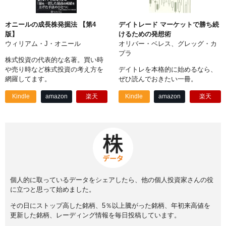
オニールの成長株発掘法 【第4
デイトレード マーケットで勝ち続
版】
けるための発想術
ウィリアム・J・オニール
オリバー・ベレス、グレッグ・カ
プラ
株式投資の代表的な名著。買い時
や売り時など株式投資の考え方を
デイトレを本格的に始めるなら、
網羅してます。
ぜひ読んでおきたい一冊。
Kindle
amazon
楽天
Kindle
amazon
楽天
個人的に取っているデータをシェアしたら、他の個人投資家さんの役
に立つと思って始めました。
その日にストップ高した銘柄、5％以上騰がった銘柄、年初来高値を
更新した銘柄、レーディング情報を毎日投稿しています。