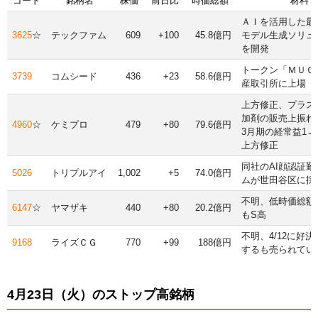
コード
銘柄名
株価
前日比
時価総額
材料
ＡＩを活用した最
3625
☆
テックファム
609
+100
45.8億円
モデル生成ソリュ
を開発
トークン「ＭＵＣ
3739
コムシード
436
+23
58.6億円
産取引所に上場
上方修正、プラス
加剤の販売上振れ
4960
☆
ケミプロ
479
+80
79.6億円
3月期の経常益1→1
上方修正
同社のAI顔認証勤
5026
トリプルアイ
1,002
+5
74.0億円
ムが世田谷区に採
不明、低時価総額、
6147
☆
ヤマザキ
440
+80
20.2億円
もS高
不明、4/12に好
9168
ライズＣＧ
770
+99
188億円
するも売られてい
4月23日（火）のストップ高銘柄