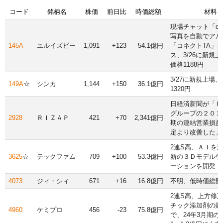
コード
銘柄名
株価
前日比
時価総額
材料
現場チャット「dir
写真を自動でアル
145A
エルイズビー
1,091
+123
54.1億円
「コネクトTA」
ス、3/26に新規
価格1188円
3/27に新規上場
149A
☆
シンカ
1,144
+150
36.1億円
1320円
日経済新聞が「Ｒ
グループの２０２
2928
ＲＩＺＡＰ
421
+70
2,341億円
期の連結営業損益
定より改善した」
2連S高、ＡＩを
3625
☆
テックファム
709
+100
53.3億円
新の３Ｄモデル生
ーションを開発
4073
ジィ・シィ
671
+16
16.8億円
不明、低時価総額
2連S高、上方修
チック添加剤の販
4960
ケミプロ
456
-23
75.8億円
で、24年3月期の