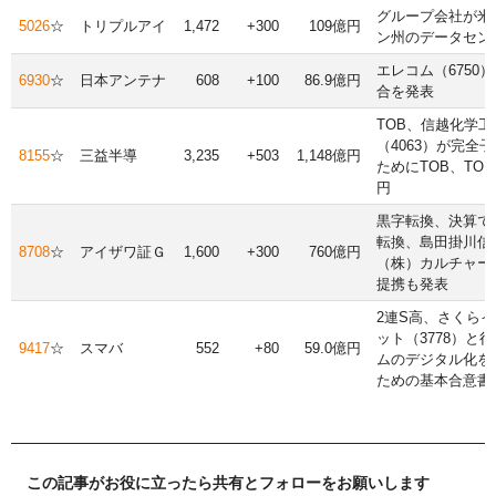
グループ会社が米
5026
☆
トリプルアイ
1,472
+300
109億円
ン州のデータセン
エレコム（6750
6930
☆
日本アンテナ
608
+100
86.9億円
合を発表
TOB、信越化学工
（4063）が完全
8155
☆
三益半導
3,235
+503
1,148億円
ためにTOB、TOB
円
黒字転換、決算で
転換、島田掛川信
8708
☆
アイザワ証Ｇ
1,600
+300
760億円
（株）カルチャー
提携も発表
2連S高、さくら
ット（3778）と
9417
☆
スマバ
552
+80
59.0億円
ムのデジタル化を
ための基本合意書
この記事がお役に立ったら共有とフォローをお願いします