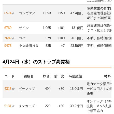
1→1.3億円に上
筆頭株主の青木氏
6574
☆
コンヴァノ
1,093
+150
47.4億円
を資産管理会社に
4/19まで3連S高
超高速無線伝送技
6769
ザイン
1,065
+101
131億円
ＣＴ・広大と共同
7689
☆
コパ
679
+100
20.1億円
不明、低時価総額
9476
中央経済ＨＤ
535
+7
23.5億円
不明、低時価総額
4月24日（水）のストップ高銘柄
コード
銘柄名
株価
前日比
時価総額
材料
電力データ活用の
4316
☆
ビーマップ
494
+80
16.0億円
ービス用ＡＩの提
発表
オンデック（736
5131
☆
リンカーズ
220
+50
30.2億円
提携、M＆A支援
で相互協力