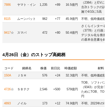
（2384）とEV
7886
ヤマト・イン
1,235
+89
16.5億円
古2tトラックの試
施で4/10にS高
8115
ムーンバット
962
+77
45.9億円
不明、低時価総額
さくらインターネ
（3778）と行政
9417
☆
スマバ
472
+80
50.4億円
デジタル化を推進
の基本合意書を締
4月26日（金）のストップ高銘柄
コード
銘柄名
株価
前日比
時価総額
材料
150A
ＪＳＨ
576
+24
32.3億円
不明、低時価総額
TOB、ソフトバン
（9343）が完全
4726
☆
ＳＢテク
2,546
+500
579億円
ためにTOB、TOB
円
4893
ノイル
173
+12
74.9億円
不明、2023年のIP