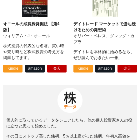
オニールの成長株発掘法 【第4
デイトレード マーケットで勝ち続
版】
けるための発想術
ウィリアム・J・オニール
オリバー・ベレス、グレッグ・カ
プラ
株式投資の代表的な名著。買い時
や売り時など株式投資の考え方を
デイトレを本格的に始めるなら、
網羅してます。
ぜひ読んでおきたい一冊。
Kindle
amazon
楽天
Kindle
amazon
楽天
個人的に取っているデータをシェアしたら、他の個人投資家さんの役
に立つと思って始めました。
その日にストップ高した銘柄、5％以上騰がった銘柄、年初来高値を