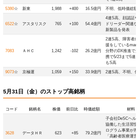
5380
☆
新東
1,988
+400
16.5億円
不明、低時価総額
4連S高、顔認証
6522
☆
アスタリスク
765
+100
54.4億円
ドリーダー関連な
新製品を発表
2連S高、障害者
援をしているman
7083
ＡＨＣ
1,242
-102
26.2億円
分野のDX推進で
携で5/23まで5連S
もS高
9073
☆
京極運
1,059
+150
33.9億円
2連S高、不明、
5月31日（金）のストップ高銘柄
コード
銘柄名
株価
前日比
時価総額
材料
子会社DeSCヘル
協働した生活習慣
ログラム事業が厚
3628
データＨＲ
623
+85
79.2億円
「高齢者医療運営