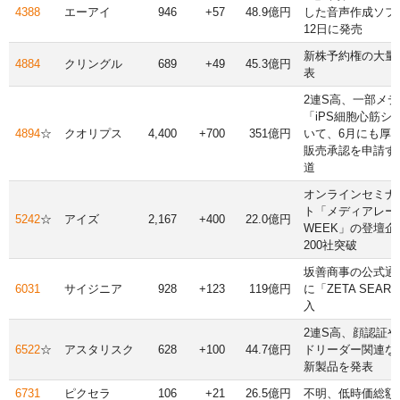
4388
エーアイ
946
+57
48.9億円
した音声作成ソフ
12日に発売
新株予約権の大量
4884
クリングル
689
+49
45.3億円
表
2連S高、一部メ
「iPS細胞心筋シ
4894
☆
クオリプス
4,400
+700
351億円
いて、6月にも厚
販売承認を申請す
道
オンラインセミナ
ト「メディアレー
5242
☆
アイズ
2,167
+400
22.0億円
WEEK」の登壇企
200社突破
坂善商事の公式通
6031
サイジニア
928
+123
119億円
に「ZETA SEAR
入
2連S高、顔認証
6522
☆
アスタリスク
628
+100
44.7億円
ドリーダー関連な
新製品を発表
6731
ピクセラ
106
+21
26.5億円
不明、低時価総額