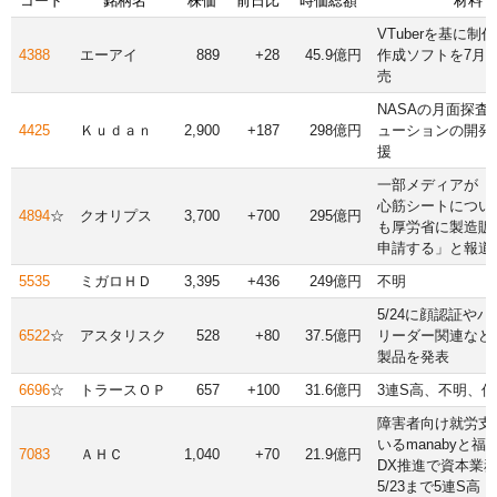
コード
銘柄名
株価
前日比
時価総額
材料
VTuberを基に制
4388
エーアイ
889
+28
45.9億円
作成ソフトを7月1
売
NASAの月面探査
4425
Ｋｕｄａｎ
2,900
+187
298億円
ューションの開発
援
一部メディアが「i
心筋シートについ
4894
☆
クオリプス
3,700
+700
295億円
も厚労省に製造販
申請する」と報道
5535
ミガロＨＤ
3,395
+436
249億円
不明
5/24に顔認証や
6522
☆
アスタリスク
528
+80
37.5億円
リーダー関連など
製品を発表
6696
☆
トラースＯＰ
657
+100
31.6億円
3連S高、不明、
障害者向け就労支
いるmanabyと福
7083
ＡＨＣ
1,040
+70
21.9億円
DX推進で資本業
5/23まで5連S高