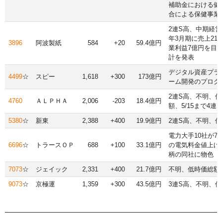
補助金における健
合による保健事業
2連S高、中期経営
年3月期に売上21
3896
阿波製紙
584
+20
59.4億円
業利益7億円を目
計を発表
デジタル資産プラ
4499
☆
スピー
1,618
+300
173億円
ーム開発のプログ
2連S高、不明、
4760
ＡＬＰＨＡ
2,006
-203
18.4億円
額、5/15まで4連
5380
☆
新東
2,388
+400
19.9億円
2連S高、不明、
電力大手10社が7
6696
☆
トラースＯＰ
688
+100
33.1億円
の電気料金値上げ
柄の同社に物色
7073
☆
ジェイック
2,331
+400
21.7億円
不明、低時価総額
9073
☆
京極運
1,359
+300
43.5億円
3連S高、不明、