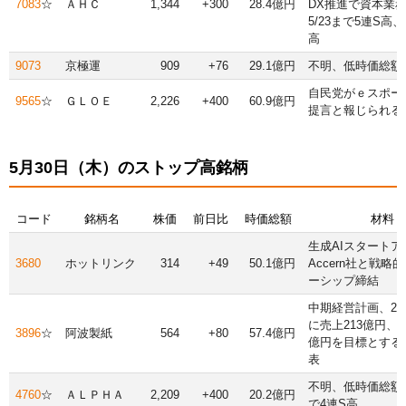
7083
☆
ＡＨＣ
1,344
+300
28.4億円
DX推進で資本業
5/23まで5連S高、5
高
9073
京極運
909
+76
29.1億円
不明、低時価総額
自民党がｅスポー
9565
☆
ＧＬＯＥ
2,226
+400
60.9億円
提言と報じられる
5月30日（木）のストップ高銘柄
コード
銘柄名
株価
前日比
時価総額
材料
生成AIスタートア
3680
ホットリンク
314
+49
50.1億円
Accern社と戦略
ーシップ締結
中期経営計画、26
に売上213億円、
3896
☆
阿波製紙
564
+80
57.4億円
億円を目標とする
表
不明、低時価総額、
4760
☆
ＡＬＰＨＡ
2,209
+400
20.2億円
で4連S高