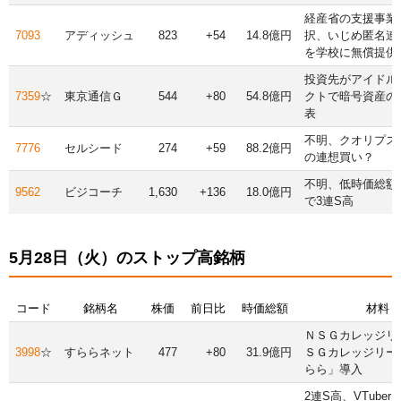
経産省の支援事業
7093
アディッシュ
823
+54
14.8億円
択、いじめ匿名連
を学校に無償提供
投資先がアイドル
7359
☆
東京通信Ｇ
544
+80
54.8億円
クトで暗号資産の
表
不明、クオリプス（
7776
セルシード
274
+59
88.2億円
の連想買い？
不明、低時価総額、
9562
ビジコーチ
1,630
+136
18.0億円
で3連S高
5月28日（火）のストップ高銘柄
コード
銘柄名
株価
前日比
時価総額
材料
ＮＳＧカレッジリ
3998
☆
すららネット
477
+80
31.9億円
ＳＧカレッジリー
らら」導入
2連S高、VTube