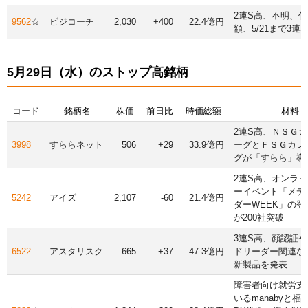
2連S高、不明、
9562
☆
ビジコーチ
2,030
+400
22.4億円
額、5/21まで3連
5月29日（水）のストップ高銘柄
コード
銘柄名
株価
前日比
時価総額
材料
2連S高、ＮＳＧ
3998
すららネット
506
+29
33.9億円
ーグとＦＳＧカレ
グが「すらら」導
2連S高、オンラ
ーイベント「メデ
5242
アイズ
2,107
-60
21.4億円
ダーWEEK」の登
が200社突破
3連S高、顔認証
6522
アスタリスク
665
+37
47.3億円
ドリーダー関連な
新製品を発表
障害者向け就労支
いるmanabyと福