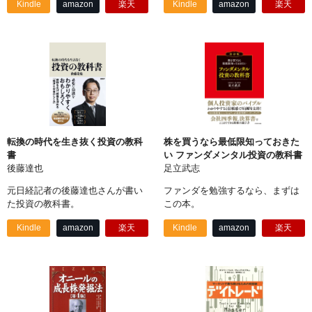
Kindle
amazon
楽天
Kindle
amazon
楽天
転換の時代を生き抜く投資の教科
株を買うなら最低限知っておきた
書
い ファンダメンタル投資の教科書
後藤達也
足立武志
元日経記者の後藤達也さんが書い
ファンダを勉強するなら、まずは
た投資の教科書。
この本。
Kindle
amazon
楽天
Kindle
amazon
楽天