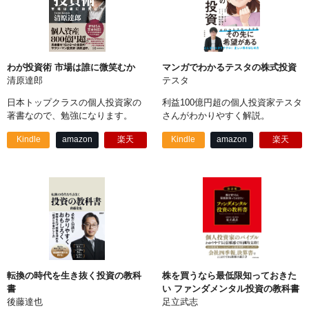
わが投資術 市場は誰に微笑むか
マンガでわかるテスタの株式投資
清原達郎
テスタ
日本トップクラスの個人投資家の
利益100億円超の個人投資家テスタ
著書なので、勉強になります。
さんがわかりやすく解説。
Kindle
amazon
楽天
Kindle
amazon
楽天
転換の時代を生き抜く投資の教科
株を買うなら最低限知っておきた
書
い ファンダメンタル投資の教科書
後藤達也
足立武志