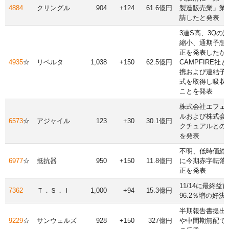
4884
クリングル
904
+124
61.6億円
製造販売業」業
請したと発表
3連S高、3Qの
縮小、通期予想
正を発表したが
4935
☆
リベルタ
1,038
+150
62.5億円
CAMPFIRE社
携および連結子
式を取得し吸収
ことを発表
株式会社エフェ
ルおよび株式会
6573
☆
アジャイル
123
+30
30.1億円
クチュアルとの
を発表
不明、低時価総額、
6977
☆
抵抗器
950
+150
11.8億円
に今期赤字転落
正を発表
11/14に最終益
7362
Ｔ．Ｓ．Ｉ
1,000
+94
15.3億円
96.2％増の好
半期報告書提出
9229
☆
サンウェルズ
928
+150
327億円
や中間期無配で