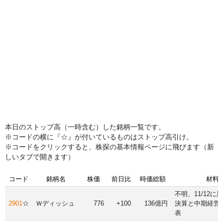
本日のストップ高（一時含む）した銘柄一覧です。
※コードの横に『☆』が付いているものはストップ高引け。
※コードをクリックすると、株探の基本情報ページに飛びます（新
しいタブで開きます）
コード
銘柄名
株価
前日比
時価総額
材料
不明、11/12に
2901
☆
Ｗディッシュ
776
+100
136億円
決算と中期経営
表