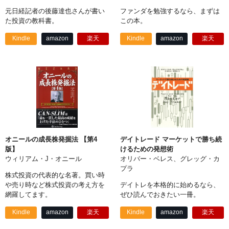
元日経記者の後藤達也さんが書い
ファンダを勉強するなら、まずは
た投資の教科書。
この本。
Kindle
amazon
楽天
Kindle
amazon
楽天
オニールの成長株発掘法 【第4
デイトレード マーケットで勝ち続
版】
けるための発想術
ウィリアム・J・オニール
オリバー・ベレス、グレッグ・カ
プラ
株式投資の代表的な名著。買い時
や売り時など株式投資の考え方を
デイトレを本格的に始めるなら、
網羅してます。
ぜひ読んでおきたい一冊。
Kindle
amazon
楽天
Kindle
amazon
楽天