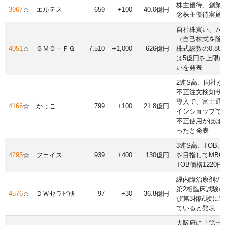
株主優待、創業2
3967
☆
エルテス
659
+100
40.0億円
念株主優待実施
自社株買い、74,
（自己株式を除
4051
☆
ＧＭＯ－ＦＧ
7,510
+1,000
626億円
株式総数の0.8
は5億円を上限
いを発表
2連S高、同社が
不正注文検知サ
導入で、富士通
4166
☆
かっこ
799
+100
21.8億円
インショップで
不正使用がほぼ
ったと発表
3連S高、TOB
4295
☆
フェイス
939
+400
130億円
を目指してMB
TOB価格1220円
緑内障治療剤の
第2相臨床試験
4576
☆
ＤＷセラピ研
97
+30
36.8億円
び第3相試験に
ていると発表
大阪府に「第一