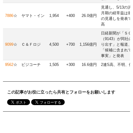
見通し、5/13の決
月期の経常益は前期
7886
☆
ヤマト・イン
1,954
+400
26.0億円
の見通しを発表で5/
高
日経新聞が「ＳＧ
（9143）が同社
9099
☆
Ｃ＆Ｆロジ
4,500
+700
1,156億円
り出す」と報道、
「候補に含まれて
事実」と発表
9562
☆
ビジコーチ
1,505
+300
16.6億円
2連S高、不明、
この記事がお役に立ったら共有とフォローをお願いします