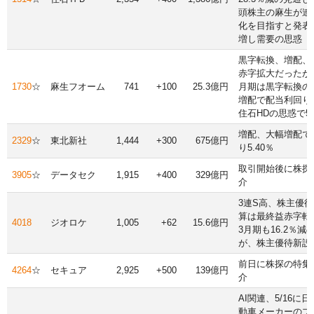
頭株主の麻生が連
化を目指すと発表
増し需要の思惑
黒字転換、増配、
赤字拡大だったが、
1730
☆
麻生フオーム
741
+100
25.3億円
月期は黒字転換の
増配で配当利回り0
住石HDの思惑で5/
増配、大幅増配で
2329
☆
東北新社
1,444
+300
675億円
り5.40％
取引開始後に株探
3905
☆
データセク
1,915
+400
329億円
介
3連S高、株主優待
算は最終益赤字転
4018
ジオロケ
1,005
+62
15.6億円
3月期も16.2％減
が、株主優待新設
前日に株探の特集
4264
☆
セキュア
2,925
+500
139億円
介
AI関連、5/16に
動車メーカーのプ