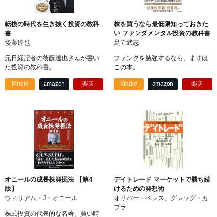
転換の時代を生き抜く投資の教科
株を買うなら最低限知っておきた
書
い ファンダメンタル投資の教科書
後藤達也
足立武志
元日経記者の後藤達也さんが書い
ファンダを勉強するなら、まずは
た投資の教科書。
この本。
Kindle
amazon
楽天
Kindle
amazon
楽天
オニールの成長株発掘法 【第4
デイトレード マーケットで勝ち続
版】
けるための発想術
ウィリアム・J・オニール
オリバー・ベレス、グレッグ・カ
プラ
株式投資の代表的な名著。買い時