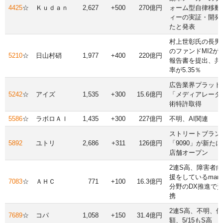
4425
☆
Ｋｕｄａｎ
2,627
+500
270億円
ォーム型自律移動
ィーの実証・開発
たと発表
村上世彰氏の長男
のファンドMI2が
5210
☆
日山村硝
1,977
+400
220億円
報告書を提出、共
率が5.35％
広告業界プラット
5242
☆
アイズ
1,535
+300
15.6億円
「メディアレーダ
術特許取得
5586
☆
ラボロＡＩ
1,435
+300
227億円
不明、AI関連
ストリートブラン
5892
ユトリ
2,686
+311
126億円
「9090」が新た
店舗オープン
2連S高、障害者
援をしているman
7083
☆
ＡＨＣ
771
+100
16.3億円
分野のDX推進で
携
2連S高、不明、
7689
☆
コパ
1,058
+150
31.4億円
額、5/15もS高