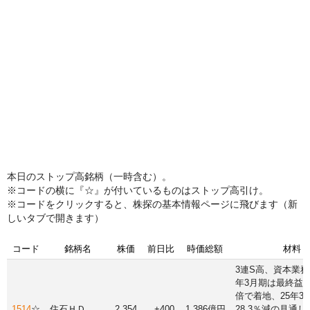
本日のストップ高銘柄（一時含む）。
※コードの横に『☆』が付いているものはストップ高引け。
※コードをクリックすると、株探の基本情報ページに飛びます（新
しいタブで開きます）
コード
銘柄名
株価
前日比
時価総額
材料
3連S高、資本業務
年3月期は最終益前
倍で着地、25年3
1514
☆
住石ＨＤ
2,354
+400
1,386億円
28.3％減の見通