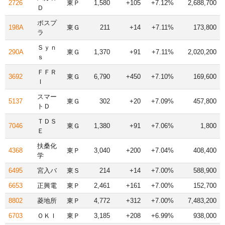
2726
東Ｐ
1,580
+105
+7.12%
2,688,700
Ｄ
ポスプ
198A
東Ｇ
211
+14
+7.11%
173,800
ラ
Ｓｙｎ
290A
東Ｇ
1,370
+91
+7.11%
2,020,200
ｓ
ＦＦＲ
3692
東Ｇ
6,790
+450
+7.10%
169,600
Ｉ
スマー
5137
東Ｇ
302
+20
+7.09%
457,800
トＤ
ＴＤＳ
7046
東Ｇ
1,380
+91
+7.06%
1,800
Ｅ
扶桑化
4368
東Ｐ
3,040
+200
+7.04%
408,400
学
6495
宮入バ
東Ｓ
214
+14
+7.00%
588,900
6653
正興電
東Ｐ
2,461
+161
+7.00%
152,700
8802
菱地所
東Ｐ
4,772
+312
+7.00%
7,483,200
6703
ＯＫＩ
東Ｐ
3,185
+208
+6.99%
938,000