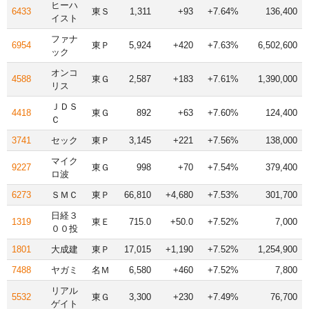
ヒーハ
6433
東Ｓ
1,311
+93
+7.64%
136,400
イスト
ファナ
6954
東Ｐ
5,924
+420
+7.63%
6,502,600
ック
オンコ
4588
東Ｇ
2,587
+183
+7.61%
1,390,000
リス
ＪＤＳ
4418
東Ｇ
892
+63
+7.60%
124,400
Ｃ
3741
セック
東Ｐ
3,145
+221
+7.56%
138,000
マイク
9227
東Ｇ
998
+70
+7.54%
379,400
ロ波
6273
ＳＭＣ
東Ｐ
66,810
+4,680
+7.53%
301,700
日経３
1319
東Ｅ
715.0
+50.0
+7.52%
7,000
００投
1801
大成建
東Ｐ
17,015
+1,190
+7.52%
1,254,900
7488
ヤガミ
名Ｍ
6,580
+460
+7.52%
7,800
リアル
5532
東Ｇ
3,300
+230
+7.49%
76,700
ゲイト