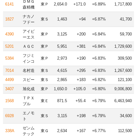
ＤＭＧ
6141
東Ｐ
2,654.0
+171.0
+6.89%
1,717,800
森精機
ナカノ
1827
東Ｓ
1,463
+94
+6.87%
41,700
フドー
アイピ
4390
東Ｐ
3,125
+200
+6.84%
59,700
ーエス
5201
ＡＧＣ
東Ｐ
5,951
+381
+6.84%
1,729,600
フジミ
5384
東Ｐ
2,973
+190
+6.83%
309,500
インコ
7014
名村造
東Ｓ
4,615
+295
+6.83%
1,267,600
4499
スピー
東Ｓ
2,865
+183
+6.82%
121,100
3407
旭化成
東Ｐ
1,650.0
+105.0
+6.80%
9,006,800
ＴＰＸ
1568
東Ｅ
871.5
+55.4
+6.79%
6,463,940
ブル
エノモ
6928
東Ｓ
3,115
+198
+6.79%
34,600
ト
ゼンム
338A
東Ｇ
2,634
+167
+6.77%
112,500
テック