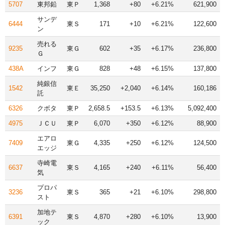
5707
東邦鉛
東Ｐ
1,368
+80
+6.21%
621,900
サンデ
6444
東Ｓ
171
+10
+6.21%
122,600
ン
売れる
9235
東Ｇ
602
+35
+6.17%
236,800
Ｇ
438A
インフ
東Ｇ
828
+48
+6.15%
137,800
純銀信
1542
東Ｅ
35,250
+2,040
+6.14%
160,186
託
6326
クボタ
東Ｐ
2,658.5
+153.5
+6.13%
5,092,400
4975
ＪＣＵ
東Ｐ
6,070
+350
+6.12%
88,900
エアロ
7409
東Ｇ
4,335
+250
+6.12%
124,500
エッジ
寺崎電
6637
東Ｓ
4,165
+240
+6.11%
56,400
気
プロパ
3236
東Ｓ
365
+21
+6.10%
298,800
スト
加地テ
6391
東Ｓ
4,870
+280
+6.10%
13,900
ック