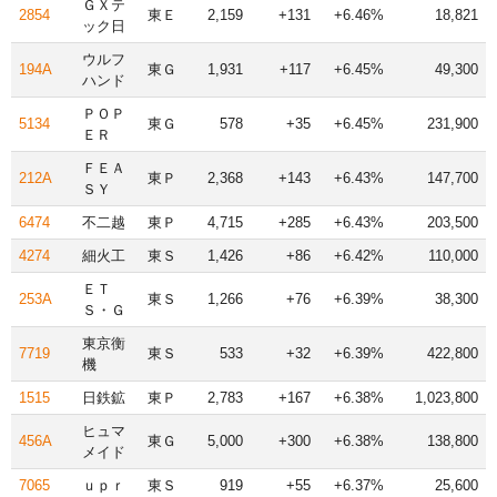
ＧＸテ
2854
東Ｅ
2,159
+131
+6.46%
18,821
ック日
ウルフ
194A
東Ｇ
1,931
+117
+6.45%
49,300
ハンド
ＰＯＰ
5134
東Ｇ
578
+35
+6.45%
231,900
ＥＲ
ＦＥＡ
212A
東Ｐ
2,368
+143
+6.43%
147,700
ＳＹ
6474
不二越
東Ｐ
4,715
+285
+6.43%
203,500
4274
細火工
東Ｓ
1,426
+86
+6.42%
110,000
ＥＴ
253A
東Ｓ
1,266
+76
+6.39%
38,300
Ｓ・Ｇ
東京衡
7719
東Ｓ
533
+32
+6.39%
422,800
機
1515
日鉄鉱
東Ｐ
2,783
+167
+6.38%
1,023,800
ヒュマ
456A
東Ｇ
5,000
+300
+6.38%
138,800
メイド
7065
ｕｐｒ
東Ｓ
919
+55
+6.37%
25,600