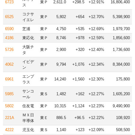
6723
東Ｐ
2,611.0
+298.5
+12.91%
16,806,400
ス
コクサ
6525
東Ｐ
5,802
+654
+12.70%
5,398,900
イエレ
6590
芝浦
東Ｐ
4,750
+535
+12.69%
1,979,700
4186
東応化
東Ｐ
8,746
+978
+12.59%
1,856,600
大阪チ
5726
東Ｐ
2,900
+320
+12.40%
1,736,600
タ
イビデ
4062
東Ｐ
9,794
+1,076
+12.34%
8,384,000
ン
エンプ
6961
東Ｐ
14,240
+1,560
+12.30%
175,800
ラス
サンコ
5985
東Ｓ
1,482
+162
+12.27%
1,605,200
ール
5802
住友電
東Ｐ
10,315
+1,124
+12.23%
9,490,900
ＭＸ日
221A
東Ｅ
886.5
+96.5
+12.22%
108,920
半導体
4222
児玉化
東Ｓ
1,140
+123
+12.09%
508,500