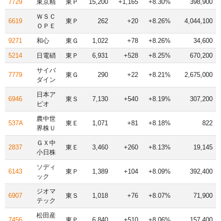
7729
東京精
東Ｐ
15,200
+1,165
+8.30%
398,900
ＷＳＣ
6619
東Ｐ
262
+20
+8.26%
4,044,100
ＯＰＥ
9271
和心
東Ｇ
1,022
+78
+8.26%
34,600
5214
日電硝
東Ｐ
6,931
+528
+8.25%
670,200
サイバ
7779
東Ｇ
290
+22
+8.21%
2,675,000
ダイン
日本ア
6946
東Ｓ
7,130
+540
+8.19%
307,200
ビオ
農中世
537A
東Ｅ
1,071
+81
+8.18%
822
界株Ｕ
ＧＸ中
2837
東Ｅ
3,460
+260
+8.13%
19,145
小日株
ソディ
6143
東Ｐ
1,389
+104
+8.09%
392,400
ック
ジオマ
6907
東Ｓ
1,018
+76
+8.07%
71,900
テック
松田産
7456
東Ｐ
6,840
+510
+8.06%
157,400