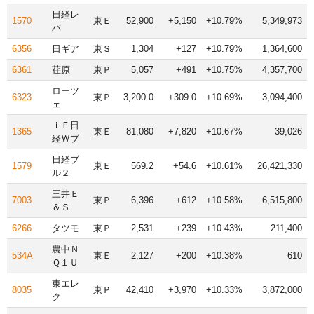
日経レ
1570
東Ｅ
52,900
+5,150
+10.79%
5,349,973
バ
6356
日ギア
東Ｓ
1,304
+127
+10.79%
1,364,600
6361
荏原
東Ｐ
5,057
+491
+10.75%
4,357,700
ローツ
6323
東Ｐ
3,200.0
+309.0
+10.69%
3,094,400
ェ
ｉＦ日
1365
東Ｅ
81,080
+7,820
+10.67%
39,026
経Ｗブ
日経ブ
1579
東Ｅ
569.2
+54.6
+10.61%
26,421,330
ル２
三井Ｅ
7003
東Ｐ
6,396
+612
+10.58%
6,515,800
＆Ｓ
6266
タツモ
東Ｐ
2,531
+239
+10.43%
211,400
農中Ｎ
534A
東Ｅ
2,127
+200
+10.38%
610
Ｑ１Ｕ
東エレ
8035
東Ｐ
42,410
+3,970
+10.33%
3,872,000
ク