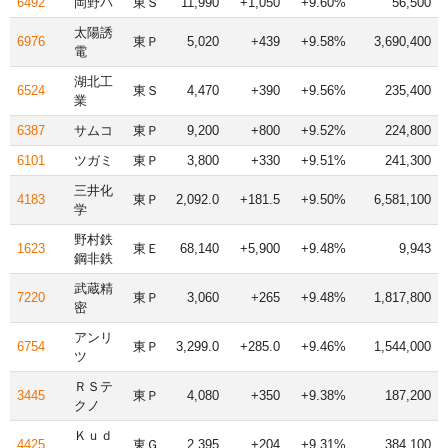
6492
岡野バ
東Ｓ
11,990
+1,050
+9.60%
56,500
太陽誘
6976
東Ｐ
5,020
+439
+9.58%
3,690,400
電
湖北工
6524
東Ｓ
4,470
+390
+9.56%
235,400
業
6387
サムコ
東Ｐ
9,200
+800
+9.52%
224,800
6101
ツガミ
東Ｐ
3,800
+330
+9.51%
241,300
三井化
4183
東Ｐ
2,092.0
+181.5
+9.50%
6,581,100
学
野村鉄
1623
東Ｅ
68,140
+5,900
+9.48%
9,943
鋼非鉄
武蔵精
7220
東Ｐ
3,060
+265
+9.48%
1,817,800
密
アンリ
6754
東Ｐ
3,299.0
+285.0
+9.46%
1,544,000
ツ
ＲＳテ
3445
東Ｐ
4,080
+350
+9.38%
187,200
クノ
Ｋｕｄ
4425
東Ｇ
2,395
+204
+9.31%
384,100