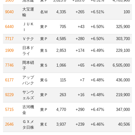
1803
清水建
東Ｐ
3,025.0
+185.0
+6.51%
4,785,900
大宝運
9040
名Ｍ
4,335
+265
+6.51%
100
輸
ＪＵＫ
6440
東Ｐ
705
+43
+6.50%
325,900
Ｉ
7717
Ｖテク
東Ｐ
4,585
+280
+6.50%
303,700
日本ド
1909
東Ｓ
2,853
+174
+6.49%
229,100
ライ
岡本硝
7746
東Ｓ
1,066
+65
+6.49%
6,505,000
子
アップ
6177
東Ｇ
115
+7
+6.48%
436,000
バンク
サンウ
9229
東Ｐ
263
+16
+6.48%
219,900
ェルズ
古河機
5715
東Ｐ
4,770
+290
+6.47%
347,000
金
ＧＸメ
2646
東Ｅ
3,937
+239
+6.46%
40,506
タ日株