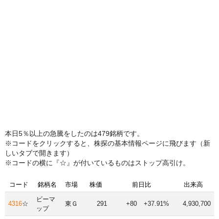
本日5％以上の急騰をしたのは479銘柄です。
※コードをクリックすると、株探の基本情報ページに飛びます（新
しいタブで開きます）
※コードの横に『☆』が付いているものはストップ高引け。
コード
銘柄名
市場
株価
前日比
出来高
ビーマ
4316
☆
東Ｇ
291
+80
+37.91%
4,930,700
ップ