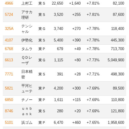
4966
上村工
東Ｓ
22,650
+1,640
+7.81%
82,100
アサカ
5724
東Ｓ
3,520
+255
+7.81%
87,600
理研
テンシ
325A
東Ｇ
3,740
+270
+7.78%
118,400
ャル
4107
伊勢化
東Ｓ
5,400
+390
+7.78%
445,300
6768
タムラ
東Ｐ
679
+49
+7.78%
713,700
ＱＤレ
6613
東Ｇ
1,115
+80
+7.73%
5,049,900
ーザ
日本精
7771
東Ｓ
391
+28
+7.71%
498,300
密
平河ヒ
5821
東Ｐ
4,200
+300
+7.69%
89,500
ューテ
6850
チノー
東Ｐ
1,611
+115
+7.69%
110,800
ｕｎｂ
8746
東Ｓ
280
+20
+7.69%
121,800
ａｎｋ
5101
浜ゴム
東Ｐ
6,470
+460
+7.65%
1,958,600