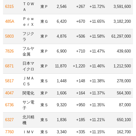
ＴＯＷ
6315
東Ｐ
2,546
+267
+11.72%
3,591,600
Ａ
Ｐｏｗ
485A
東Ｇ
6,420
+670
+11.65%
3,182,200
ｅｒＸ
フジク
5803
東Ｐ
4,876
+506
+11.58%
61,297,000
ラ
フルヤ
7826
東Ｐ
6,900
+710
+11.47%
439,600
金属
日本マ
6871
東Ｐ
11,870
+1,220
+11.46%
1,212,500
イクロ
ＪＭＡ
5817
東Ｓ
1,448
+148
+11.38%
278,000
ＣＳ
4047
関電化
東Ｐ
1,606
+164
+11.37%
564,300
サン電
6736
東Ｓ
9,320
+950
+11.35%
87,000
子
北川精
6327
東Ｓ
1,836
+185
+11.21%
650,100
機
7760
ＩＭＶ
東Ｓ
3,340
+335
+11.15%
162,700