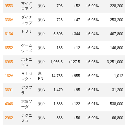
マイク
9553
東Ｇ
796
+52
+6.99%
228,200
ロアド
ダイナ
336A
東Ｇ
723
+47
+6.95%
253,200
マップ
ＦＵＪ
6134
東Ｐ
5,303
+344
+6.94%
467,800
Ｉ
ゲーム
6552
東Ｓ
185
+12
+6.94%
146,800
ウィズ
ホトニ
6965
東Ｐ
1,966.5
+127.5
+6.93%
3,251,000
クス
ＡＩセ
東
162A
14,755
+955
+6.92%
1,012
レクト
EN
デジプ
3691
東Ｇ
1,470
+95
+6.91%
31,200
ラ
大阪ソ
4046
東Ｐ
1,888
+122
+6.91%
538,000
ーダ
テクニ
2962
東Ｓ
868
+56
+6.90%
66,800
スコ