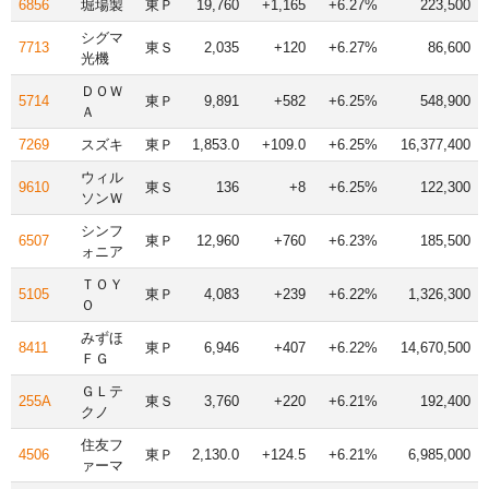
6856
堀場製
東Ｐ
19,760
+1,165
+6.27%
223,500
シグマ
7713
東Ｓ
2,035
+120
+6.27%
86,600
光機
ＤＯＷ
5714
東Ｐ
9,891
+582
+6.25%
548,900
Ａ
7269
スズキ
東Ｐ
1,853.0
+109.0
+6.25%
16,377,400
ウィル
9610
東Ｓ
136
+8
+6.25%
122,300
ソンＷ
シンフ
6507
東Ｐ
12,960
+760
+6.23%
185,500
ォニア
ＴＯＹ
5105
東Ｐ
4,083
+239
+6.22%
1,326,300
Ｏ
みずほ
8411
東Ｐ
6,946
+407
+6.22%
14,670,500
ＦＧ
ＧＬテ
255A
東Ｓ
3,760
+220
+6.21%
192,400
クノ
住友フ
4506
東Ｐ
2,130.0
+124.5
+6.21%
6,985,000
ァーマ