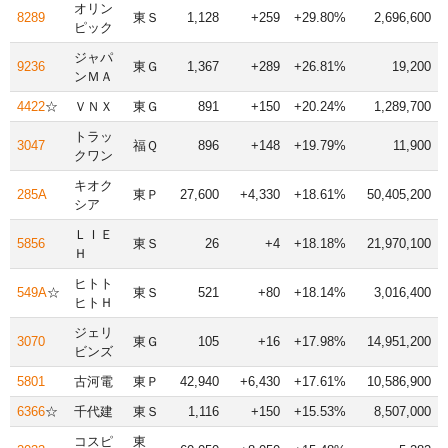
オリン
8289
東Ｓ
1,128
+259
+29.80%
2,696,600
ピック
ジャパ
9236
東Ｇ
1,367
+289
+26.81%
19,200
ンＭＡ
4422
☆
ＶＮＸ
東Ｇ
891
+150
+20.24%
1,289,700
トラッ
3047
福Ｑ
896
+148
+19.79%
11,900
クワン
キオク
285A
東Ｐ
27,600
+4,330
+18.61%
50,405,200
シア
ＬＩＥ
5856
東Ｓ
26
+4
+18.18%
21,970,100
Ｈ
ヒトト
549A
☆
東Ｓ
521
+80
+18.14%
3,016,400
ヒトＨ
ジェリ
3070
東Ｇ
105
+16
+17.98%
14,951,200
ビンズ
5801
古河電
東Ｐ
42,940
+6,430
+17.61%
10,586,900
6366
☆
千代建
東Ｓ
1,116
+150
+15.53%
8,507,000
コスピ
東