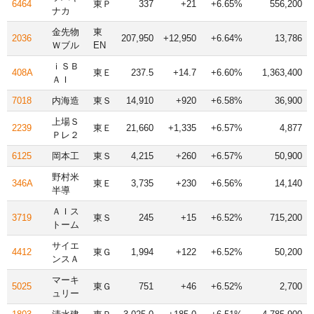
6464
東Ｐ
337
+21
+6.65%
556,200
ナカ
金先物
東
2036
207,950
+12,950
+6.64%
13,786
Ｗブル
EN
ｉＳＢ
408A
東Ｅ
237.5
+14.7
+6.60%
1,363,400
ＡＩ
7018
内海造
東Ｓ
14,910
+920
+6.58%
36,900
上場Ｓ
2239
東Ｅ
21,660
+1,335
+6.57%
4,877
Ｐレ２
6125
岡本工
東Ｓ
4,215
+260
+6.57%
50,900
野村米
346A
東Ｅ
3,735
+230
+6.56%
14,140
半導
ＡＩス
3719
東Ｓ
245
+15
+6.52%
715,200
トーム
サイエ
4412
東Ｇ
1,994
+122
+6.52%
50,200
ンスＡ
マーキ
5025
東Ｇ
751
+46
+6.52%
2,700
ュリー