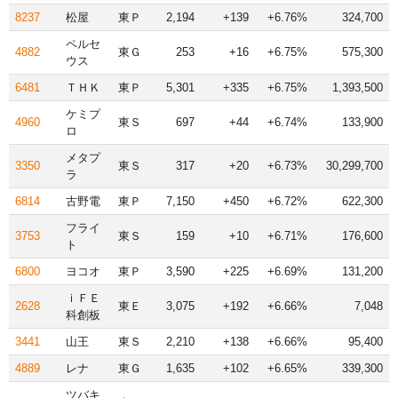
8237
松屋
東Ｐ
2,194
+139
+6.76%
324,700
ペルセ
4882
東Ｇ
253
+16
+6.75%
575,300
ウス
6481
ＴＨＫ
東Ｐ
5,301
+335
+6.75%
1,393,500
ケミプ
4960
東Ｓ
697
+44
+6.74%
133,900
ロ
メタプ
3350
東Ｓ
317
+20
+6.73%
30,299,700
ラ
6814
古野電
東Ｐ
7,150
+450
+6.72%
622,300
フライ
3753
東Ｓ
159
+10
+6.71%
176,600
ト
6800
ヨコオ
東Ｐ
3,590
+225
+6.69%
131,200
ｉＦＥ
2628
東Ｅ
3,075
+192
+6.66%
7,048
科創板
3441
山王
東Ｓ
2,210
+138
+6.66%
95,400
4889
レナ
東Ｇ
1,635
+102
+6.65%
339,300
ツバキ