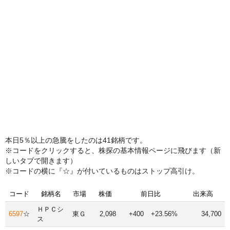
本日5％以上の急騰をしたのは41銘柄です。
※コードをクリックすると、株探の基本情報ページに飛びます（新
しいタブで開きます）
※コードの横に『☆』が付いているものはストップ高引け。
コード
銘柄名
市場
株価
前日比
出来高
ＨＰＣシ
6597
☆
東Ｇ
2,098
+400
+23.56%
34,700
ス