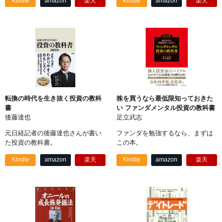
Kindle
amazon
楽天
Kindle
amazon
楽天
転換の時代を生き抜く投資の教科
株を買うなら最低限知っておきた
書
い ファンダメンタル投資の教科書
後藤達也
足立武志
元日経記者の後藤達也さんが書い
ファンダを勉強するなら、まずは
た投資の教科書。
この本。
Kindle
amazon
楽天
Kindle
amazon
楽天