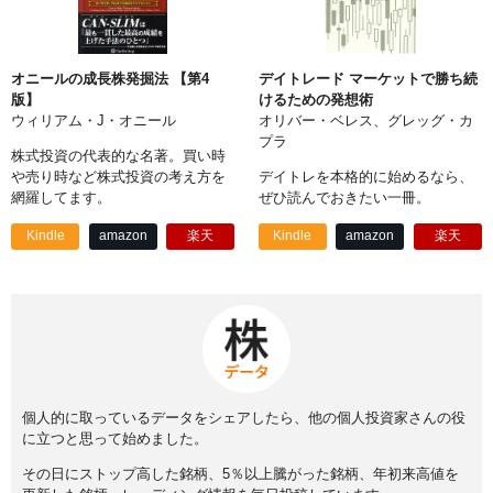
オニールの成長株発掘法 【第4
デイトレード マーケットで勝ち続
版】
けるための発想術
ウィリアム・J・オニール
オリバー・ベレス、グレッグ・カ
プラ
株式投資の代表的な名著。買い時
や売り時など株式投資の考え方を
デイトレを本格的に始めるなら、
網羅してます。
ぜひ読んでおきたい一冊。
Kindle
amazon
楽天
Kindle
amazon
楽天
個人的に取っているデータをシェアしたら、他の個人投資家さんの役
に立つと思って始めました。
その日にストップ高した銘柄、5％以上騰がった銘柄、年初来高値を