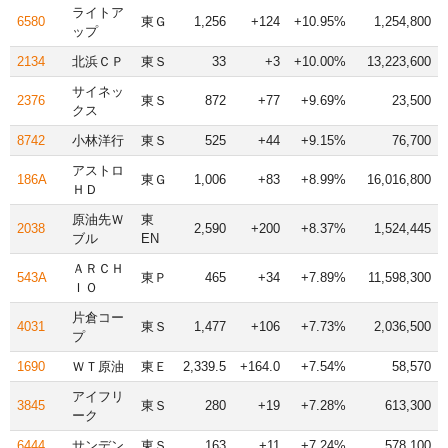
ライトア
6580
東Ｇ
1,256
+124
+10.95%
1,254,800
ップ
2134
北浜ＣＰ
東Ｓ
33
+3
+10.00%
13,223,600
サイネッ
2376
東Ｓ
872
+77
+9.69%
23,500
クス
8742
小林洋行
東Ｓ
525
+44
+9.15%
76,700
アストロ
186A
東Ｇ
1,006
+83
+8.99%
16,016,800
ＨＤ
原油先Ｗ
東
2038
2,590
+200
+8.37%
1,524,445
ブル
EN
ＡＲＣＨ
543A
東Ｐ
465
+34
+7.89%
11,598,300
ＩＯ
片倉コー
4031
東Ｓ
1,477
+106
+7.73%
2,036,500
プ
1690
ＷＴ原油
東Ｅ
2,339.5
+164.0
+7.54%
58,570
アイフリ
3845
東Ｓ
280
+19
+7.28%
613,300
ーク
6444
サンデン
東Ｓ
163
+11
+7.24%
578,100