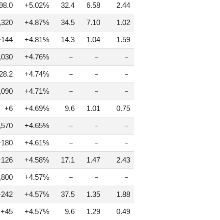
98.0
+5.02%
32.4
6.58
2.44
,320
+4.87%
34.5
7.10
1.02
+144
+4.81%
14.3
1.04
1.59
,030
+4.76%
－
－
－
28.2
+4.74%
－
－
－
,090
+4.71%
－
－
－
+6
+4.69%
9.6
1.01
0.75
,570
+4.65%
－
－
－
+180
+4.61%
－
－
－
+126
+4.58%
17.1
1.47
2.43
,800
+4.57%
－
－
－
+242
+4.57%
37.5
1.35
1.88
+45
+4.57%
9.6
1.29
0.49