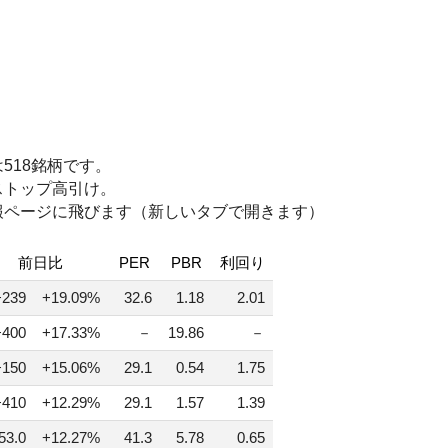
518銘柄です。
ストップ高引け。
報ページに飛びます（新しいタブで開きます）
前日比
PER
PBR
利回り
+239
+19.09%
32.6
1.18
2.01
+400
+17.33%
－
19.86
－
+150
+15.06%
29.1
0.54
1.75
+410
+12.29%
29.1
1.57
1.39
53.0
+12.27%
41.3
5.78
0.65