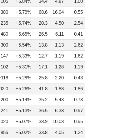
+105
+5.84%
34.4
4.87
1.00
,380
+5.79%
68.6
16.04
0.55
+235
+5.74%
20.3
4.50
2.54
,480
+5.65%
26.5
6.11
0.41
+300
+5.54%
13.8
1.13
2.62
+147
+5.33%
12.7
1.19
1.62
+102
+5.31%
17.1
1.28
1.19
+118
+5.29%
25.8
2.20
0.43
02.0
+5.26%
41.8
1.88
1.86
+200
+5.14%
35.2
5.43
0.73
+241
+5.13%
36.5
6.38
0.97
,020
+5.07%
38.9
10.03
0.95
+855
+5.02%
33.8
4.05
1.24