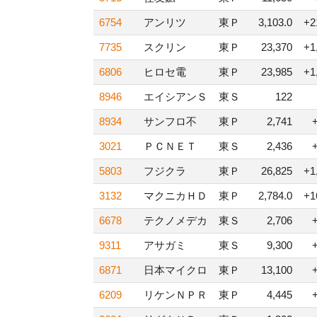
6754
アンリツ
東Ｐ
3,103.0
+2
7735
スクリン
東Ｐ
23,370
+1
6806
ヒロセ電
東Ｐ
23,985
+1
8946
エイシアンＳ
東Ｓ
122
8934
サンフロ不
東Ｐ
2,741
3021
ＰＣＮＥＴ
東Ｓ
2,436
5803
フジクラ
東Ｐ
26,825
+1
3132
マクニカＨＤ
東Ｐ
2,784.0
+1
6678
テクノメデカ
東Ｓ
2,706
9311
アサガミ
東Ｓ
9,300
6871
日本マイクロ
東Ｐ
13,100
6209
リケンＮＰＲ
東Ｐ
4,445