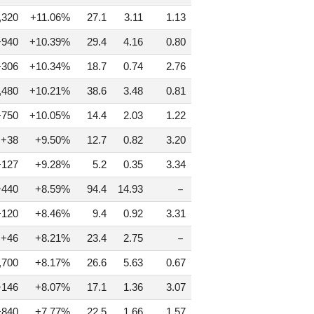
,320
+11.06%
27.1
3.11
1.13
+940
+10.39%
29.4
4.16
0.80
+306
+10.34%
18.7
0.74
2.76
,480
+10.21%
38.6
3.48
0.81
+750
+10.05%
14.4
2.03
1.22
+38
+9.50%
12.7
0.82
3.20
+127
+9.28%
5.2
0.35
3.34
+440
+8.59%
94.4
14.93
－
+120
+8.46%
9.4
0.92
3.31
+46
+8.21%
23.4
2.75
－
,700
+8.17%
26.6
5.63
0.67
+146
+8.07%
17.1
1.36
3.07
+840
+7.77%
22.5
1.66
1.57