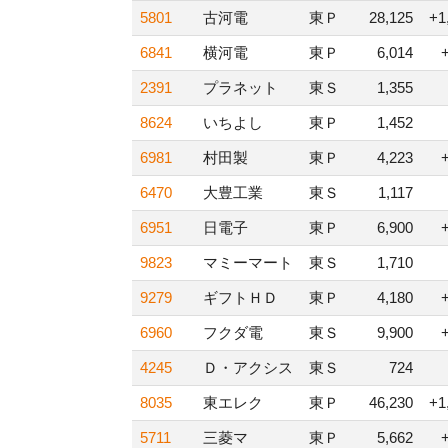
5801
古河電
東Ｐ
28,125
+1
6841
横河電
東Ｐ
6,014
2391
プラネット
東Ｓ
1,355
8624
いちよし
東Ｐ
1,452
6981
村田製
東Ｐ
4,223
6470
大豊工業
東Ｓ
1,117
6951
日電子
東Ｐ
6,900
9823
マミーマート
東Ｓ
1,710
9279
ギフトＨＤ
東Ｐ
4,180
6960
フクダ電
東Ｓ
9,900
4245
Ｄ・アクシス
東Ｓ
724
8035
東エレク
東Ｐ
46,230
+1
5711
三菱マ
東Ｐ
5,662