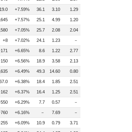
19.0
+7.59%
36.1
3.10
1.29
,645
+7.57%
25.1
4.99
1.20
,580
+7.05%
25.7
2.08
2.04
+8
+7.02%
24.1
1.23
－
+171
+6.65%
8.6
1.22
2.77
+150
+6.56%
18.9
3.58
2.13
,635
+6.49%
49.3
14.60
0.80
67.0
+6.38%
18.4
1.85
2.51
+162
+6.37%
16.4
1.25
2.51
+550
+6.29%
7.7
0.57
－
+760
+6.16%
－
7.69
－
+255
+6.09%
10.9
0.79
3.71