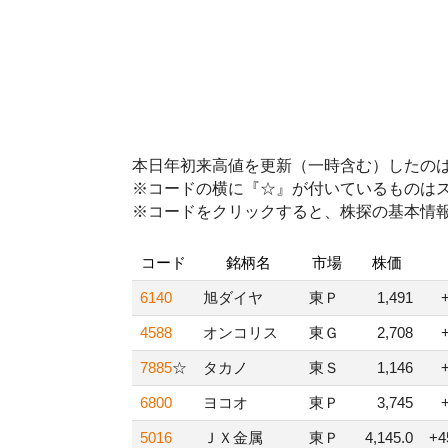
本日年初来高値を更新（一時含む）したのは
※コードの横に『☆』が付いているものは
※コードをクリックすると、株探の基本情
コード
銘柄名
市場
株価
6140
旭ダイヤ
東Ｐ
1,491
4588
オンコリス
東Ｇ
2,708
7885
☆
タカノ
東Ｓ
1,146
6800
ヨコオ
東Ｐ
3,745
5016
ＪＸ金属
東Ｐ
4,145.0
+4