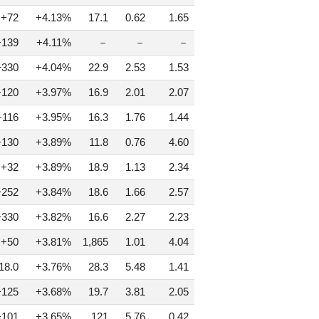
+72
+4.13%
17.1
0.62
1.65
+139
+4.11%
－
－
－
+330
+4.04%
22.9
2.53
1.53
+120
+3.97%
16.9
2.01
2.07
+116
+3.95%
16.3
1.76
1.44
+130
+3.89%
11.8
0.76
4.60
+32
+3.89%
18.9
1.13
2.34
+252
+3.84%
18.6
1.66
2.57
+330
+3.82%
16.6
2.27
2.23
+50
+3.81%
1,865
1.01
4.04
18.0
+3.76%
28.3
5.48
1.41
+125
+3.68%
19.7
3.81
2.05
+101
+3.65%
121
5.76
0.42