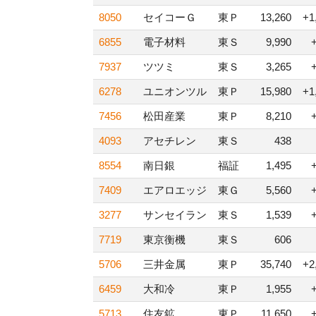
8050
セイコーＧ
東Ｐ
13,260
+1
6855
電子材料
東Ｓ
9,990
7937
ツツミ
東Ｓ
3,265
6278
ユニオンツル
東Ｐ
15,980
+1
7456
松田産業
東Ｐ
8,210
4093
アセチレン
東Ｓ
438
8554
南日銀
福証
1,495
7409
エアロエッジ
東Ｇ
5,560
3277
サンセイラン
東Ｓ
1,539
7719
東京衡機
東Ｓ
606
5706
三井金属
東Ｐ
35,740
+2
6459
大和冷
東Ｐ
1,955
5713
住友鉱
東Ｐ
11,650