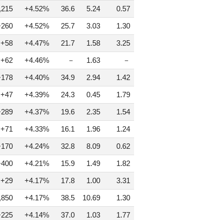
,215
+4.52%
36.6
5.24
0.57
+260
+4.52%
25.7
3.03
1.30
+58
+4.47%
21.7
1.58
3.25
+62
+4.46%
－
1.63
－
+178
+4.40%
34.9
2.94
1.42
+47
+4.39%
24.3
0.45
1.79
+289
+4.37%
19.6
2.35
1.54
+71
+4.33%
16.1
1.96
1.24
+170
+4.24%
32.8
8.09
0.62
+400
+4.21%
15.9
1.49
1.82
+29
+4.17%
17.8
1.00
3.31
,850
+4.17%
38.5
10.69
1.30
+225
+4.14%
37.0
1.03
1.77