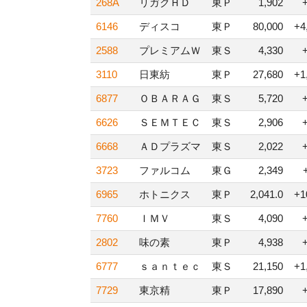
268A
リガクＨＤ
東Ｐ
1,902
6146
ディスコ
東Ｐ
80,000
+4
2588
プレミアムＷ
東Ｓ
4,330
3110
日東紡
東Ｐ
27,680
+1
6877
ＯＢＡＲＡＧ
東Ｓ
5,720
6626
ＳＥＭＴＥＣ
東Ｓ
2,906
6668
ＡＤプラズマ
東Ｓ
2,022
3723
ファルコム
東Ｇ
2,349
6965
ホトニクス
東Ｐ
2,041.0
+1
7760
ＩＭＶ
東Ｓ
4,090
2802
味の素
東Ｐ
4,938
6777
ｓａｎｔｅｃ
東Ｓ
21,150
+1
7729
東京精
東Ｐ
17,890