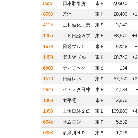
8697
日本取引所
東Ｐ
2,050.5
+
6590
芝浦
東Ｐ
28,400
+1
4125
三和油化工業
東Ｓ
3,140
1365
ｉＦ日経Ｗブ
東Ｅ
88,670
+4
1579
日経ブル２
東Ｅ
622.8
+
1458
楽天Ｗブル
東Ｅ
68,740
+3
6803
ティアック
東Ｓ
134
1570
日経レバ
東Ｅ
57,780
+2
2646
ＧＸメタ日株
東Ｅ
4,084
1968
太平電
東Ｐ
2,876
1358
上場日経２倍
東Ｅ
109,800
+4
6645
オムロン
東Ｐ
5,532
6838
多摩川ＨＤ
東Ｓ
1,029