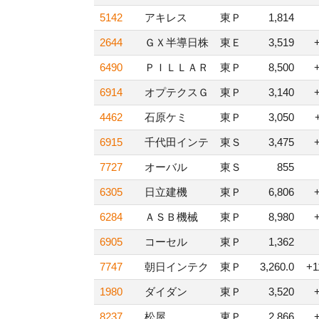
5142
アキレス
東Ｐ
1,814
2644
ＧＸ半導日株
東Ｅ
3,519
6490
ＰＩＬＬＡＲ
東Ｐ
8,500
6914
オプテクスＧ
東Ｐ
3,140
4462
石原ケミ
東Ｐ
3,050
6915
千代田インテ
東Ｓ
3,475
7727
オーバル
東Ｓ
855
6305
日立建機
東Ｐ
6,806
6284
ＡＳＢ機械
東Ｐ
8,980
6905
コーセル
東Ｐ
1,362
7747
朝日インテク
東Ｐ
3,260.0
+1
1980
ダイダン
東Ｐ
3,520
8237
松屋
東Ｐ
2,866