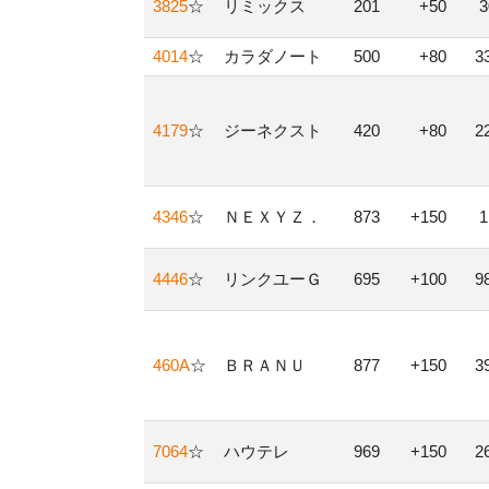
3825
☆
リミックス
201
+50
4014
☆
カラダノート
500
+80
3
4179
☆
ジーネクスト
420
+80
2
4346
☆
ＮＥＸＹＺ．
873
+150
4446
☆
リンクユーＧ
695
+100
9
460A
☆
ＢＲＡＮＵ
877
+150
3
7064
☆
ハウテレ
969
+150
2