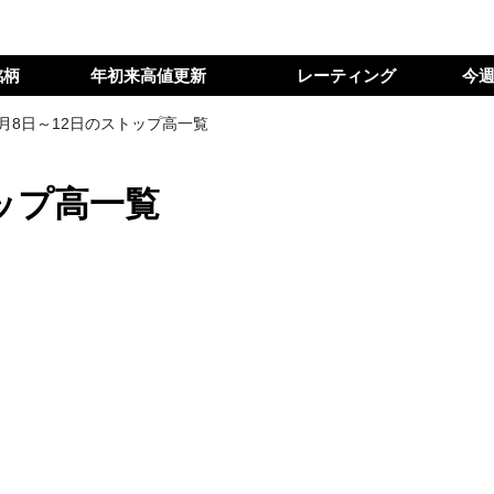
銘柄
年初来高値更新
レーティング
今
6月8日～12日のストップ高一覧
トップ高一覧