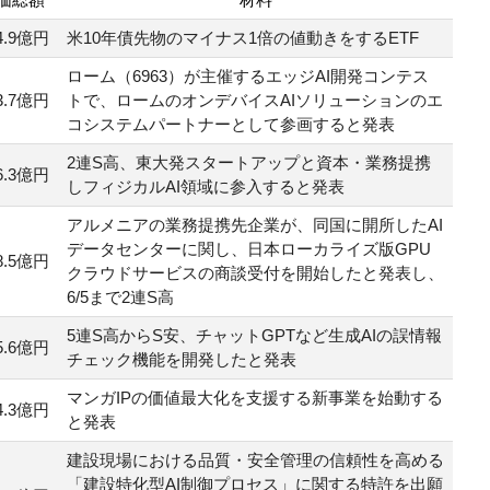
4.9億円
米10年債先物のマイナス1倍の値動きをするETF
ローム（6963）が主催するエッジAI開発コンテス
3.7億円
トで、ロームのオンデバイスAIソリューションのエ
コシステムパートナーとして参画すると発表
2連S高、東大発スタートアップと資本・業務提携
6.3億円
しフィジカルAI領域に参入すると発表
アルメニアの業務提携先企業が、同国に開所したAI
データセンターに関し、日本ローカライズ版GPU
8.5億円
クラウドサービスの商談受付を開始したと発表し、
6/5まで2連S高
5連S高からS安、チャットGPTなど生成AIの誤情報
5.6億円
チェック機能を開発したと発表
マンガIPの価値最大化を支援する新事業を始動する
4.3億円
と発表
建設現場における品質・安全管理の信頼性を高める
「建設特化型AI制御プロセス」に関する特許を出願