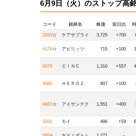
6月9日（火）のストップ高
コード
銘柄名
株価
前日比
2393
☆
ケアサプライ
3,725
+700
4174
☆
アピリッツ
715
+100
4378
ＣＩＮＣ
1,310
+557
4382
ＨＥＲＯＺ
807
+100
4667
☆
アイサンテク
1,951
+400
5031
モイ
486
+59
585A
ＮＶＩボトム
1,271
－