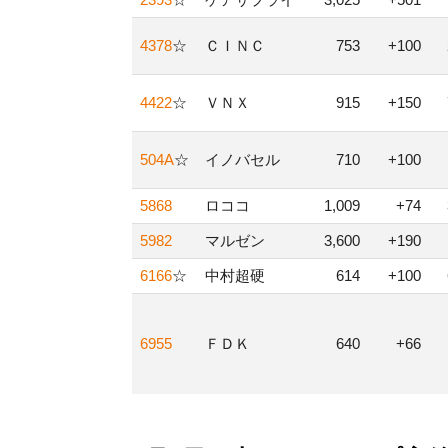
4378
☆
ＣＩＮＣ
753
+100
4422
☆
ＶＮＸ
915
+150
504A
☆
イノバセル
710
+100
5868
ロココ
1,009
+74
5982
マルゼン
3,600
+190
6166
☆
中村超硬
614
+100
6955
ＦＤＫ
640
+66