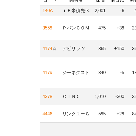
140A
ｉＦ米債先ベ
2,001
-6
3559
ＰバンＣＯＭ
475
+39
2
4174
☆
アピリッツ
865
+150
3
4179
ジーネクスト
340
-5
1
4378
ＣＩＮＣ
1,010
-300
3
4446
リンクユーＧ
595
+29
8