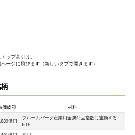
ストップ高引け。
報ページに飛びます（新しいタブで開きます）
銘柄
時価総額
材料
ブルームバーグ産業用金属商品指数に連動する
2,889億円
ETF
491億円
不明