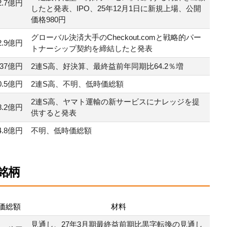
2.7億円
したと発表、IPO、25年12月1日に新規上場、公開
価格980円
グローバル決済大手のCheckout.comと戦略的パー
2.9億円
トナーシップ契約を締結したと発表
137億円
2連S高、好決算、最終益前年同期比64.2％増
0.5億円
2連S高、不明、低時価総額
2連S高、ヤマト運輸の新サービスにナレッジを提
8.2億円
供すると発表
4.8億円
不明、低時価総額
銘柄
価総額
材料
見通し、27年3月期最終益前期比黒字転換の見通し