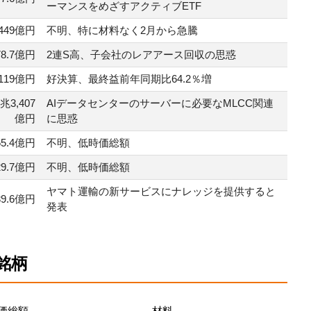
ーマンスをめざすアクティブETF
449億円
不明、特に材料なく2月から急騰
78.7億円
2連S高、子会社のレアアース回収の思惑
119億円
好決算、最終益前年同期比64.2％増
2兆3,407
AIデータセンターのサーバーに必要なMLCC関連
億円
に思惑
55.4億円
不明、低時価総額
29.7億円
不明、低時価総額
ヤマト運輸の新サービスにナレッジを提供すると
39.6億円
発表
銘柄
価総額
材料