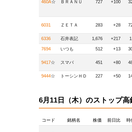
460A
☆
ＢＲＡＮＵ
727
+100
3
6031
ＺＥＴＡ
283
+28
7
6336
石井表記
1,676
+217
7694
いつも
512
+13
3
9417
☆
スマバ
451
+80
4
9444
☆
トーシンＨＤ
227
+50
1
6月11日（木）のストップ高
コード
銘柄名
株価
前日比
時