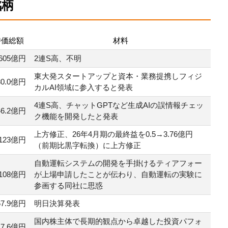
銘柄
時価総額
材料
605億円
2連S高、不明
東大発スタートアップと資本・業務提携しフィジ
30.0億円
カルAI領域に参入すると発表
4連S高、チャットGPTなど生成AIの誤情報チェッ
46.2億円
ク機能を開発したと発表
上方修正、26年4月期の最終益を0.5→3.76億円
123億円
（前期比黒字転換）に上方修正
自動運転システムの開発を手掛けるティアフォー
108億円
が上場申請したことが伝わり、自動運転の実験に
参画する同社に思惑
67.9億円
明日決算発表
国内株主体で長期的観点から卓越した投資パフォ
7.6億円