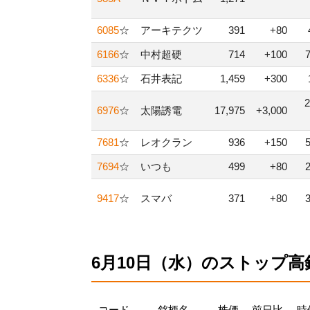
6085
☆
アーキテクツ
391
+80
6166
☆
中村超硬
714
+100
6336
☆
石井表記
1,459
+300
6976
☆
太陽誘電
17,975
+3,000
7681
☆
レオクラン
936
+150
7694
☆
いつも
499
+80
9417
☆
スマバ
371
+80
6月10日（水）のストップ高
コード
銘柄名
株価
前日比
時