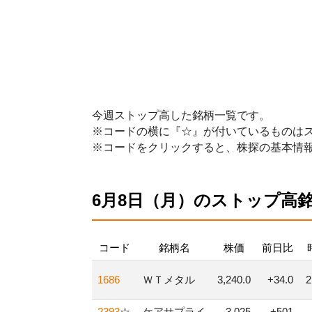
今週ストップ高した銘柄一覧です。
※コードの横に『☆』が付いているものは
※コードをクリックすると、株探の基本情
6月8日（月）のストップ高
コード
銘柄名
株価
前日比
1686
ＷＴメタル
3,240.0
+34.0
2393
☆
ケアサプライ
3,025
+501