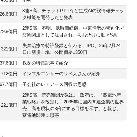
3連S高、チャットGPTなど生成AIの誤情報チェッ
26.6億円
ク機能を開発したと発表
2連S高、不明、低時価総額、中東情勢の緊迫化で
79.8億円
防衛関連として注目され、4月と5月に度々S高
失禁治療で特許登録と伝わる、IPO、26年2月24
321億円
日に新規上場、公開価格1350円
37.6億円
株探の特集記事で紹介
712億円
インフルエンサー
のリベ大さんが紹介
67.7億円
子会社のレアアース回収の思惑
2連S高、読売新聞が6/2に「政府は、『蓄電池産
業戦略』を改定し、2035年に国内関連企業の世界
221億円
売上高を現状の3倍にする目標を示す」と報じ、
蓄電池関連に思惑