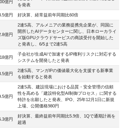
300億円
を発表
3.5億円
好決算、経常益前年同期比60倍
2連S高、アルメニアの業務提携先企業が、同国に
開所したAIデータセンターに関し、日本ローカライ
2.8億円
ズ版GPUクラウドサービスの商談受付を開始した
と発表し、6/5まで2連S高
子会社が生成AIで加速するIP権利リスクに対応する
118億円
システムを開発したと発表
2連S高、マンガIPの価値最大化を支援する新事業
8.5億円
を始動すると発表
2連S高、建設現場における品質・安全管理の信頼
性を高める「建設特化型AI制御プロセス」に関する
9.5億円
特許を出願したと発表、IPO、25年12月1日に新規
上場、公開価格980円
好決算、最終益前年同期比5.9倍、1Qで通期計画を
6.3億円
超過