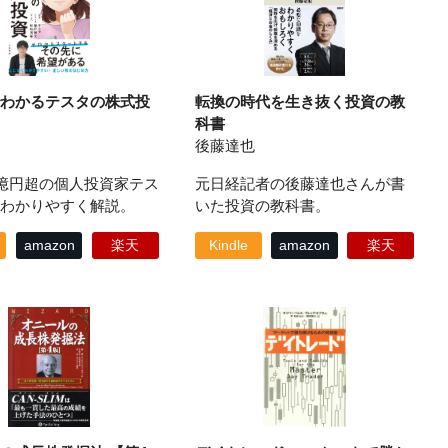
わかるテスタの株式投
転換の時代を生き抜く投資の教
科書
後藤達也
0億円超の個人投資家テス
元日経記者の後藤達也さんが書
わかりやすく解説。
いた投資の教科書。
amazon
楽天
Kindle
amazon
楽天