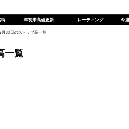
銘柄
年初来高値更新
レーティング
今
12月30日のストップ高一覧
高一覧