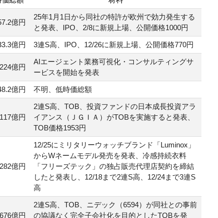
25年1月1日から同社の特許が欧州で効力発生する
57.2億円
と発表、IPO、2/8に新規上場、公開価格1000円
33.3億円
3連S高、IPO、12/26に新規上場、公開価格770円
AIエージェント業務可視化・コンサルティングサ
224億円
ービスを開始を発表
48.2億円
不明、低時価総額
2連S高、TOB、投資ファンドの日本成長投資アラ
117億円
イアンス（ＪＧＩＡ）がTOBを実施すると発表、
TOB価格1953円
12/25にミリタリーウォッチブランド「Luminox」
からWネームモデル発売を発表、冷感持続衣料
282億円
「フリーズテック」の独占販売代理店契約を締結
したと発表し、12/18まで2連S高、12/24まで3連S
高
2連S高、TOB、ニデック（6594）が同社との事前
,676億円
の協議なく完全子会社化を目的としたTOBを発