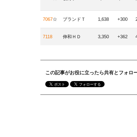
7067
☆
ブランドＴ
1,638
+300
7118
伸和ＨＤ
3,350
+362
この記事がお役に立ったら共有とフォロ