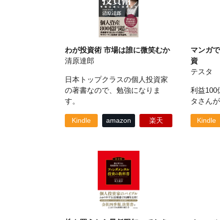
わが投資術 市場は誰に微笑むか
マンガで
清原達郎
資
テスタ
日本トップクラスの個人投資家
の著書なので、勉強になりま
利益10
す。
タさんが
Kindle
amazon
楽天
Kindle