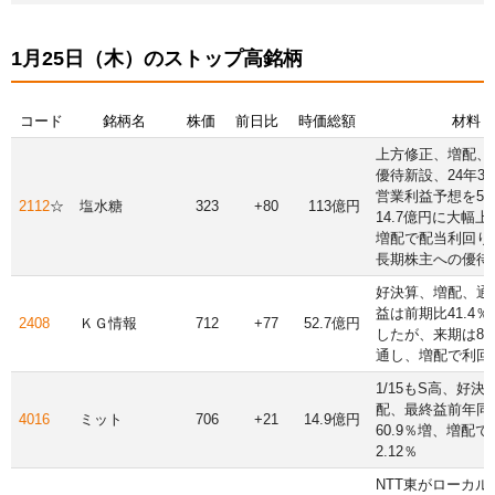
1月25日（木）のストップ高銘柄
コード
銘柄名
株価
前日比
時価総額
材料
上方修正、増配、
優待新設、24年3
営業利益予想を5.
2112
☆
塩水糖
323
+80
113億円
14.7億円に大幅
増配で配当利回り2
長期株主への優待
好決算、増配、通
益は前期比41.4
2408
ＫＧ情報
712
+77
52.7億円
したが、来期は8.
通し、増配で利回り
1/15もS高、好決
配、最終益前年同
4016
ミット
706
+21
14.9億円
60.9％増、増配
2.12％
NTT東がローカル