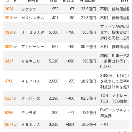
コード
銘柄名
株価
前日比
時価総額
材料
3634
ソケッツ
952
+67
23.6億円
不明、低時価総額
3910
☆
ＭＫシステム
401
+80
21.8億円
不明、低時価総額
アマゾンAWSの2.
3914
☆
ＪＩＧＳＡＷ
5,380
+700
363億円
資で、技術支援サ
掛ける同社に思惑
3920
☆
アイビーシー
527
+80
30.2億円
不明、低時価総額
増配、期末一括23
4417
Ｇセキュリ
5,210
+690
396億円
（前期は14円）、
0.45％
2連S高、1/16も
4760
ＡＬＰＨＡ
2,060
-55
18.9億円
を発表して黒字転
利益は計画を超過
TOB、メドレー（4
5127
☆
グッピーズ
2,196
+400
81.3億円
TOB、TOB価格.3
PwCコンサルテ
5255
モンラボ
390
+71
134億円
務提携
5574
☆
ＡＢＥＪＡ
3,215
+504
285億円
不明