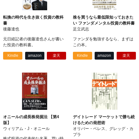
転換の時代を生き抜く投資の教科
株を買うなら最低限知っておきた
書
い ファンダメンタル投資の教科書
後藤達也
足立武志
元日経記者の後藤達也さんが書い
ファンダを勉強するなら、まずは
た投資の教科書。
この本。
Kindle
amazon
楽天
Kindle
amazon
楽天
オニールの成長株発掘法 【第4
デイトレード マーケットで勝ち続
版】
けるための発想術
ウィリアム・J・オニール
オリバー・ベレス、グレッグ・カ
プラ
株式投資の代表的な名著。買い時