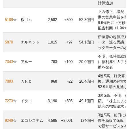
計算追加
上方修正、増配、2
期の営業利益を3.
5189
☆
桜ゴム
2,582
+500
52.3億円
6.6億円に上方修
配当利回り1.94％
伊藤忠の起債控え
5870
ナルネット
1,015
+97
54.1億円
ーター巡る思惑、1
ッグモーターの思
不明、低時価総額
7043
☆
アルー
783
+100
20.0億円
に福利厚生大手と
携を発表
4連S高、好決算
7083
ＡＨＣ
968
-22
20.4億円
換、通期の経常益
52.9％増の見通し
3連S高、不明、
7273
☆
イクヨ
3,190
+503
49.1億円
額、「株主による
総会の招集請求」
3連S高、前日に
9249
☆
エコシステム
4,585
+2,001
124億円
度を新設でS高、
で新サービスを本