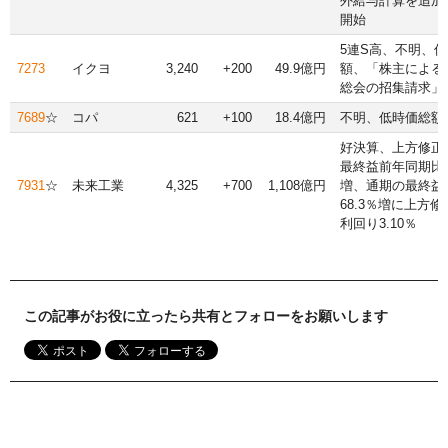
外給与計算を追加
開始
5連S高、不明、
7273
イクヨ
3,240
+200
49.9億円
額、「株主による
総会の招集請求」
7689
☆
コパ
621
+100
18.4億円
不明、低時価総額
好決算、上方修正
最終益前年同期比7
7931
☆
未来工業
4,325
+700
1,108億円
増、通期の最終益
68.3％増に上方
利回り3.10％
この記事がお役に立ったら共有とフォローをお願いします