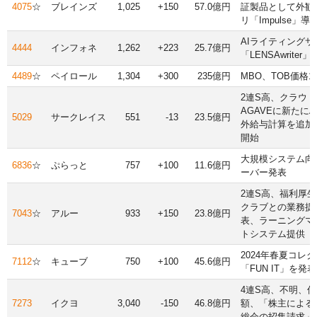
4075
☆
ブレインズ
1,025
+150
57.0億円
証製品として外観
リ「Impulse」導
AIライティングサ
4444
インフォネ
1,262
+223
25.7億円
「LENSAwriter
4489
☆
ペイロール
1,304
+300
235億円
MBO、TOB価格13
2連S高、クラウ
AGAVEに新たにA
5029
サークレイス
551
-13
23.5億円
外給与計算を追加
開始
大規模システム向
6836
☆
ぷらっと
757
+100
11.6億円
ーバー発表
2連S高、福利厚
クラブとの業務提
7043
☆
アルー
933
+150
23.8億円
表、ラーニングマ
トシステム提供
2024年春夏コレ
7112
☆
キューブ
750
+100
45.6億円
「FUN IT」を発表
4連S高、不明、
7273
イクヨ
3,040
-150
46.8億円
額、「株主による
総会の招集請求」