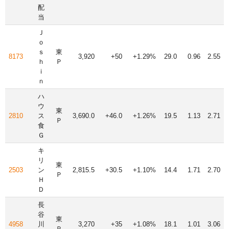
配
当
Ｊ
ｏ
ｓ
東
8173
3,920
+50
+1.29%
29.0
0.96
2.55
ｈ
Ｐ
ｉ
ｎ
ハ
ウ
東
2810
ス
3,690.0
+46.0
+1.26%
19.5
1.13
2.71
Ｐ
食
Ｇ
キ
リ
東
2503
ン
2,815.5
+30.5
+1.10%
14.4
1.71
2.70
Ｐ
Ｈ
Ｄ
長
谷
東
4958
川
3,270
+35
+1.08%
18.1
1.01
3.06
Ｐ