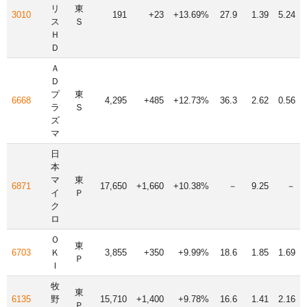
リ
東
3010
191
+23
+13.69%
27.9
1.39
5.24
ス
Ｓ
Ｈ
Ｄ
Ａ
Ｄ
プ
東
6668
4,295
+485
+12.73%
36.3
2.62
0.56
ラ
Ｓ
ズ
マ
日
本
マ
東
6871
17,650
+1,660
+10.38%
－
9.25
－
イ
Ｐ
ク
ロ
Ｏ
東
6703
Ｋ
3,855
+350
+9.99%
18.6
1.85
1.69
Ｐ
Ｉ
牧
東
6135
野
15,710
+1,400
+9.78%
16.6
1.41
2.16
Ｐ