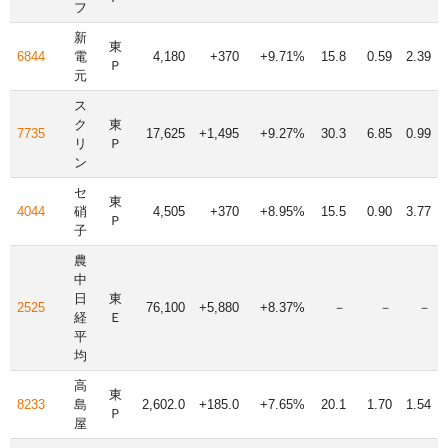
フ
新
東
6844
電
4,180
+370
+9.71%
15.8
0.59
2.39
Ｐ
元
ス
ク
東
7735
17,625
+1,495
+9.27%
30.3
6.85
0.99
リ
Ｐ
ン
セ
東
4044
硝
4,505
+370
+8.95%
15.5
0.90
3.77
Ｐ
子
農
中
日
東
2525
76,100
+5,880
+8.37%
－
－
－
経
Ｅ
平
均
高
東
8233
島
2,602.0
+185.0
+7.65%
20.1
1.70
1.54
Ｐ
屋