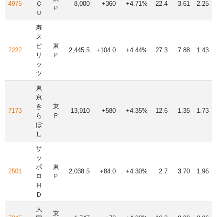
4975
Ｃ
8,000
+360
+4.71%
22.4
3.61
2.25
Ｐ
Ｕ
寿
ス
ピ
東
2222
2,445.5
+104.0
+4.44%
27.3
7.88
1.43
リ
Ｐ
ッ
ツ
東
京
き
東
7173
13,910
+580
+4.35%
12.6
1.35
1.73
ら
Ｐ
ぼ
し
サ
ッ
ポ
東
2501
2,038.5
+84.0
+4.30%
2.7
3.70
1.96
ロ
Ｐ
Ｈ
Ｄ
大
東