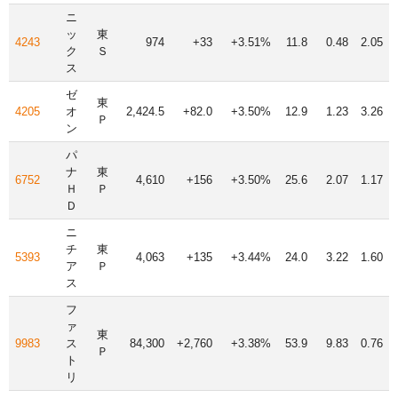
ニ
ッ
東
4243
974
+33
+3.51%
11.8
0.48
2.05
ク
Ｓ
ス
ゼ
東
4205
オ
2,424.5
+82.0
+3.50%
12.9
1.23
3.26
Ｐ
ン
パ
ナ
東
6752
4,610
+156
+3.50%
25.6
2.07
1.17
Ｈ
Ｐ
Ｄ
ニ
チ
東
5393
4,063
+135
+3.44%
24.0
3.22
1.60
ア
Ｐ
ス
フ
ァ
東
9983
ス
84,300
+2,760
+3.38%
53.9
9.83
0.76
Ｐ
ト
リ