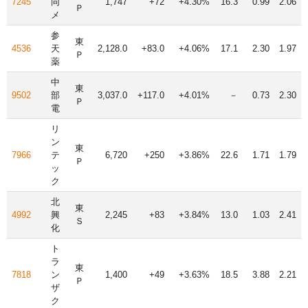
7245
同
1,747
+72
+4.30%
16.3
0.99
2.06
Ｐ
メ
参
東
4536
天
2,128.0
+83.0
+4.06%
17.1
2.30
1.97
Ｐ
薬
中
東
9502
部
3,037.0
+117.0
+4.01%
－
0.73
2.30
Ｐ
電
リ
ン
東
7966
テ
6,720
+250
+3.86%
22.6
1.71
1.79
Ｐ
ッ
ク
北
東
4992
興
2,245
+83
+3.84%
13.0
1.03
2.41
Ｓ
化
ト
ラ
東
7818
ン
1,400
+49
+3.63%
18.5
3.88
2.21
Ｐ
ザ
ク