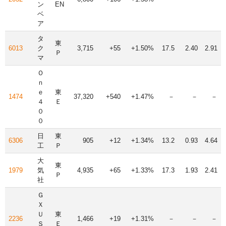
ン
EN
ベ
ア
タ
東
6013
ク
3,715
+55
+1.50%
17.5
2.40
2.91
Ｐ
マ
Ｏ
ｎ
ｅ
東
1474
37,320
+540
+1.47%
－
－
－
４
Ｅ
０
０
日
東
6306
905
+12
+1.34%
13.2
0.93
4.64
工
Ｐ
大
東
1979
気
4,935
+65
+1.33%
17.3
1.93
2.41
Ｐ
社
Ｇ
Ｘ
Ｕ
東
2236
1,466
+19
+1.31%
－
－
－
Ｓ
Ｅ