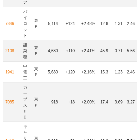
ア
パ
イ
東
7846
ロ
5,114
+124
+2.48%
12.8
1.31
2.46
Ｐ
ッ
ト
甜
東
2108
菜
4,680
+110
+2.41%
45.9
0.71
5.56
Ｐ
糖
中
東
1941
電
5,680
+120
+2.16%
15.3
1.23
2.46
Ｐ
工
カ
ー
ブ
東
7085
918
+18
+2.00%
17.4
3.69
3.27
ス
Ｐ
Ｈ
Ｄ
キ
ャ
リ
東