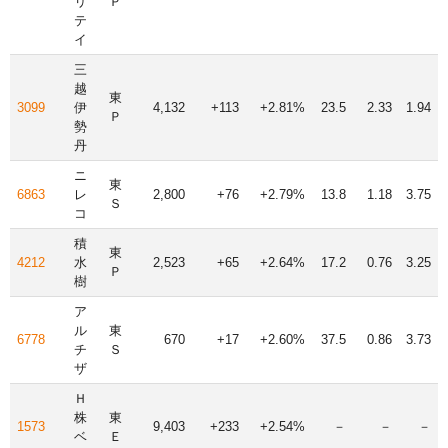
リ
Ｐ
テ
イ
三
越
東
3099
伊
4,132
+113
+2.81%
23.5
2.33
1.94
Ｐ
勢
丹
ニ
東
6863
レ
2,800
+76
+2.79%
13.8
1.18
3.75
Ｓ
コ
積
東
4212
水
2,523
+65
+2.64%
17.2
0.76
3.25
Ｐ
樹
ア
ル
東
6778
670
+17
+2.60%
37.5
0.86
3.73
チ
Ｓ
ザ
Ｈ
株
東
1573
9,403
+233
+2.54%
－
－
－
ベ
Ｅ