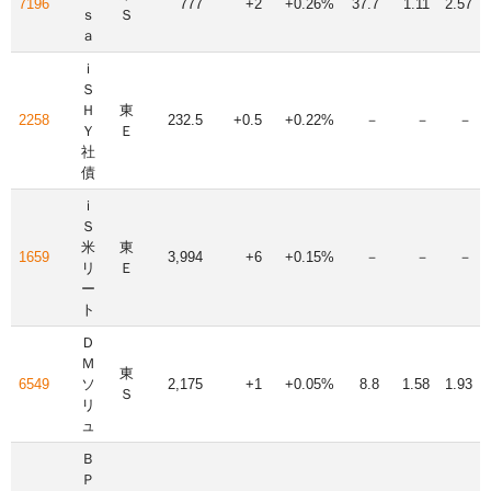
7196
777
+2
+0.26%
37.7
1.11
2.57
ｓ
Ｓ
ａ
ｉ
Ｓ
Ｈ
東
2258
232.5
+0.5
+0.22%
－
－
－
Ｙ
Ｅ
社
債
ｉ
Ｓ
米
東
1659
3,994
+6
+0.15%
－
－
－
リ
Ｅ
ー
ト
Ｄ
Ｍ
東
6549
ソ
2,175
+1
+0.05%
8.8
1.58
1.93
Ｓ
リ
ュ
Ｂ
Ｐ