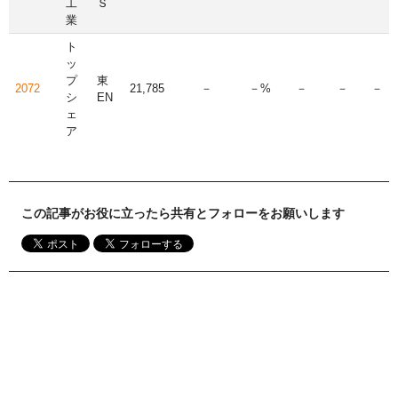
工
Ｓ
業
ト
ッ
プ
東
2072
21,785
－
－%
－
－
－
シ
EN
ェ
ア
この記事がお役に立ったら共有とフォローをお願いします