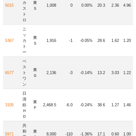
カ
東
5015
1,008
0
0.00%
20.3
2.36
4.96
ス
Ｓ
ト
ロ
ニ
ッ
東
5367
カ
1,916
-1
-0.05%
28.6
1.62
1.20
Ｓ
ト
ー
ベ
ス
東
6577
ト
2,136
-3
-0.14%
13.2
3.03
1.22
Ｇ
ワ
ン
日
清
東
3105
紡
2,468.5
-6.0
-0.24%
38.6
1.27
1.46
Ｐ
Ｈ
Ｄ
共
和
東
5971
8,000
-110
-1.36%
17.1
0.60
1.00