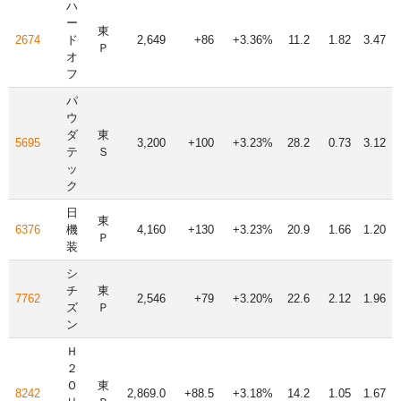
ハ
ー
東
2674
ド
2,649
+86
+3.36%
11.2
1.82
3.47
Ｐ
オ
フ
パ
ウ
ダ
東
5695
3,200
+100
+3.23%
28.2
0.73
3.12
テ
Ｓ
ッ
ク
日
東
6376
機
4,160
+130
+3.23%
20.9
1.66
1.20
Ｐ
装
シ
チ
東
7762
2,546
+79
+3.20%
22.6
2.12
1.96
ズ
Ｐ
ン
Ｈ
２
Ｏ
東
8242
2,869.0
+88.5
+3.18%
14.2
1.05
1.67