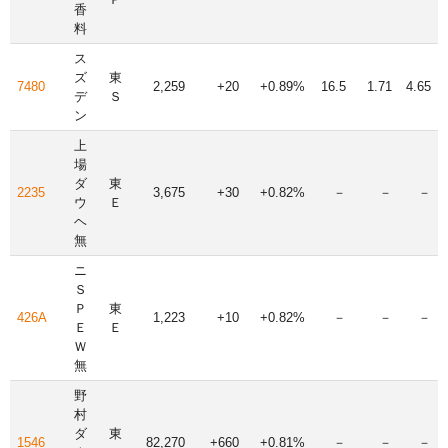
香
料
ス
ズ
東
7480
2,259
+20
+0.89%
16.5
1.71
4.65
デ
Ｓ
ン
上
場
ダ
東
2235
3,675
+30
+0.82%
－
－
－
ウ
Ｅ
ヘ
無
ニ
Ｓ
Ｐ
東
426A
1,223
+10
+0.82%
－
－
－
Ｅ
Ｅ
Ｗ
無
野
村
ダ
東
1546
82,270
+660
+0.81%
－
－
－