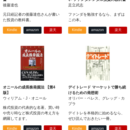
後藤達也
足立武志
元日経記者の後藤達也さんが書い
ファンダを勉強するなら、まずは
た投資の教科書。
この本。
Kindle
amazon
楽天
Kindle
amazon
楽天
オニールの成長株発掘法 【第4
デイトレード マーケットで勝ち続
版】
けるための発想術
ウィリアム・J・オニール
オリバー・ベレス、グレッグ・カ
プラ
株式投資の代表的な名著。買い時
や売り時など株式投資の考え方を
デイトレを本格的に始めるなら、
網羅してます。
ぜひ読んでおきたい一冊。
Kindle
amazon
楽天
Kindle
amazon
楽天