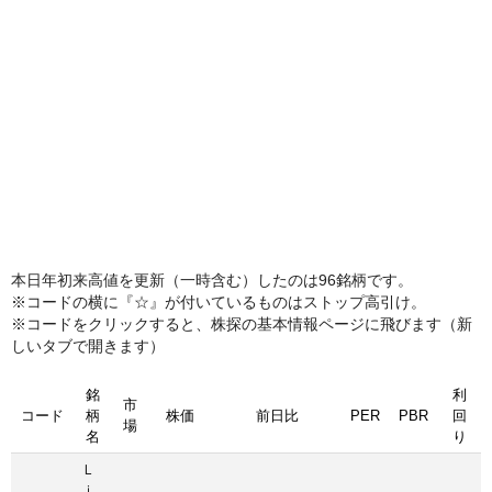
本日年初来高値を更新（一時含む）したのは96銘柄です。
※コードの横に『☆』が付いているものはストップ高引け。
※コードをクリックすると、株探の基本情報ページに飛びます（新
しいタブで開きます）
銘
利
市
コード
柄
株価
前日比
PER
PBR
回
場
名
り
Ｌ
ｉ