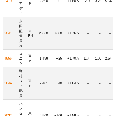
2410
2,890
+51
+1.80%
12.0
3.28
5.54
ア
Ｐ
デ
ザ
米
国
配
東
2044
34,660
+600
+1.76%
－
－
－
当
EN
貴
族
コ
東
4956
ニ
1,498
+25
+1.70%
11.4
1.06
2.54
Ｐ
シ
野
村
Ｓ
東
364A
2,481
+40
+1.64%
－
－
－
Ｐ
Ｅ
配
貴
ハ
ン
セ
東
2032
6,800
+106
+1.58%
－
－
－