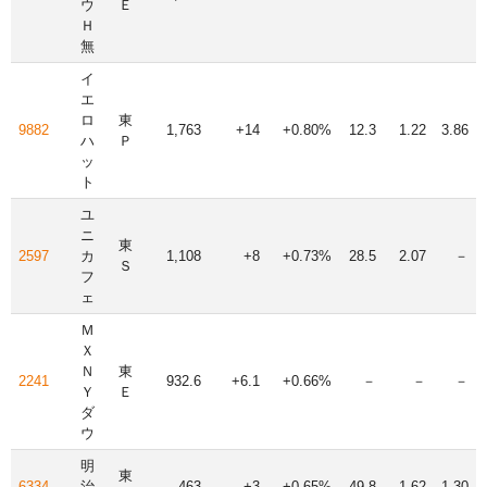
ウ
Ｅ
Ｈ
無
イ
エ
ロ
東
9882
1,763
+14
+0.80%
12.3
1.22
3.86
ハ
Ｐ
ッ
ト
ユ
ニ
東
2597
カ
1,108
+8
+0.73%
28.5
2.07
－
Ｓ
フ
ェ
Ｍ
Ｘ
Ｎ
東
2241
932.6
+6.1
+0.66%
－
－
－
Ｙ
Ｅ
ダ
ウ
明
東
6334
治
463
+3
+0.65%
49.8
1.62
1.30