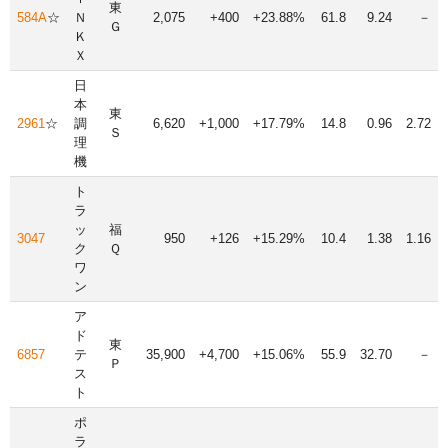
東
584A
☆
Ｎ
2,075
+400
+23.88%
61.8
9.24
－
Ｇ
Ｋ
Ｘ
日
本
東
2961
☆
調
6,620
+1,000
+17.79%
14.8
0.96
2.72
Ｓ
理
機
ト
ラ
ッ
福
3047
950
+126
+15.29%
10.4
1.38
1.16
ク
Ｑ
ワ
ン
ア
ド
東
6857
テ
35,900
+4,700
+15.06%
55.9
32.70
－
Ｐ
ス
ト
ポ
ラ