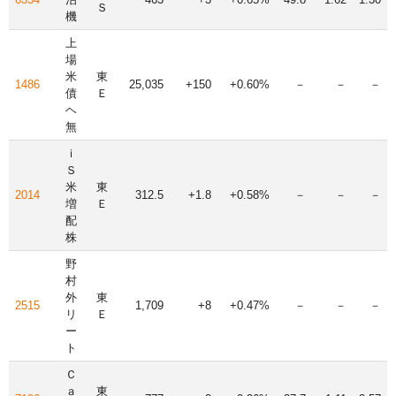
Ｓ
機
上
場
米
東
1486
25,035
+150
+0.60%
－
－
－
債
Ｅ
ヘ
無
ｉ
Ｓ
米
東
2014
312.5
+1.8
+0.58%
－
－
－
増
Ｅ
配
株
野
村
外
東
2515
1,709
+8
+0.47%
－
－
－
リ
Ｅ
ー
ト
Ｃ
ａ
東