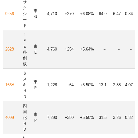
サ
ク
東
9256
シ
4,710
+270
+6.08%
64.9
6.47
0.34
Ｇ
ー
ド
ｉ
Ｆ
Ｅ
東
2628
4,760
+254
+5.64%
－
－
－
科
Ｅ
創
板
タ
ス
東
166A
キ
1,228
+64
+5.50%
13.1
2.38
4.07
Ｐ
Ｈ
Ｄ
四
国
東
4099
化
7,290
+380
+5.50%
31.5
3.26
0.82
Ｐ
Ｈ
Ｄ