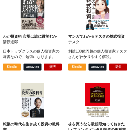
わが投資術 市場は誰に微笑むか
マンガでわかるテスタの株式投資
清原達郎
テスタ
日本トップクラスの個人投資家の
利益100億円超の個人投資家テスタ
著書なので、勉強になります。
さんがわかりやすく解説。
Kindle
amazon
楽天
Kindle
amazon
楽天
転換の時代を生き抜く投資の教科
株を買うなら最低限知っておきた
書
い ファンダメンタル投資の教科書