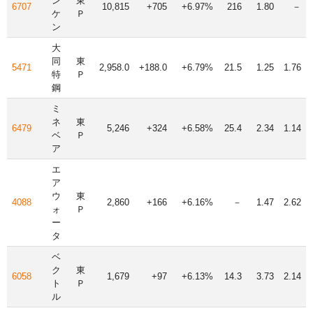
ン
東
6707
10,815
+705
+6.97%
216
1.80
－
ケ
Ｐ
ン
大
同
東
5471
2,958.0
+188.0
+6.79%
21.5
1.25
1.76
特
Ｐ
鋼
ミ
ネ
東
6479
5,246
+324
+6.58%
25.4
2.34
1.14
ベ
Ｐ
ア
エ
ア
ウ
東
4088
2,860
+166
+6.16%
－
1.47
2.62
ォ
Ｐ
ー
タ
ベ
ク
東
6058
1,679
+97
+6.13%
14.3
3.73
2.14
ト
Ｐ
ル