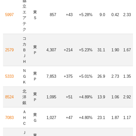
協
立
エ
東
5997
857
+43
+5.28%
9.0
0.42
2.33
ア
Ｓ
テ
ク
コ
カ
東
2579
Ｂ
4,307
+214
+5.23%
31.1
1.90
1.67
Ｐ
Ｊ
Ｈ
Ｎ
東
5333
Ｇ
7,853
+375
+5.01%
26.9
2.73
1.35
Ｐ
Ｋ
北
東
8524
洋
1,095
+51
+4.89%
13.9
1.06
2.92
Ｐ
銀
Ａ
東
7083
Ｈ
1,027
+47
+4.80%
23.1
1.87
1.17
Ｇ
Ｃ
Ｊ
東