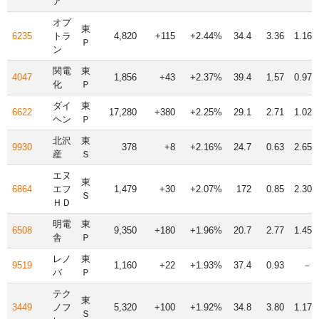
ア
オプ
東
6235
トラ
4,820
+115
+2.44%
34.4
3.36
1.16
Ｐ
ン
関電
東
4047
1,856
+43
+2.37%
39.4
1.57
0.97
化
Ｐ
ダイ
東
6622
17,280
+380
+2.25%
29.1
2.71
1.02
ヘン
Ｐ
北沢
東
9930
378
+8
+2.16%
24.7
0.63
2.65
産
Ｓ
エヌ
東
6864
エフ
1,479
+30
+2.07%
172
0.85
2.30
Ｓ
ＨＤ
明電
東
6508
9,350
+180
+1.96%
20.7
2.77
1.45
舎
Ｐ
レノ
東
9519
1,160
+22
+1.93%
37.4
0.93
－
バ
Ｐ
テク
東
3449
ノフ
5,320
+100
+1.92%
34.8
3.80
1.17
Ｓ