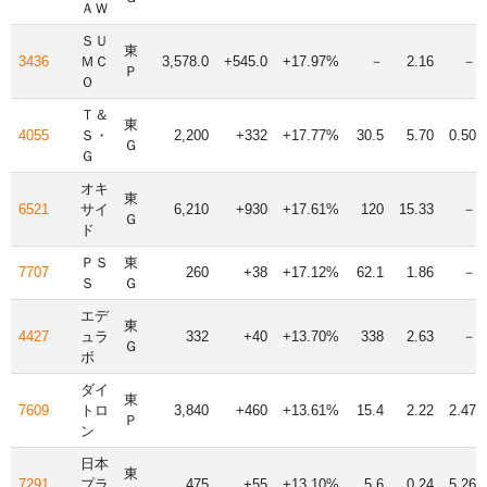
ＡＷ
ＳＵ
東
3436
ＭＣ
3,578.0
+545.0
+17.97%
－
2.16
－
Ｐ
Ｏ
Ｔ＆
東
4055
Ｓ・
2,200
+332
+17.77%
30.5
5.70
0.50
Ｇ
Ｇ
オキ
東
6521
サイ
6,210
+930
+17.61%
120
15.33
－
Ｇ
ド
ＰＳ
東
7707
260
+38
+17.12%
62.1
1.86
－
Ｓ
Ｇ
エデ
東
4427
ュラ
332
+40
+13.70%
338
2.63
－
Ｇ
ボ
ダイ
東
7609
トロ
3,840
+460
+13.61%
15.4
2.22
2.47
Ｐ
ン
日本
東
7291
プラ
475
+55
+13.10%
5.6
0.24
5.26