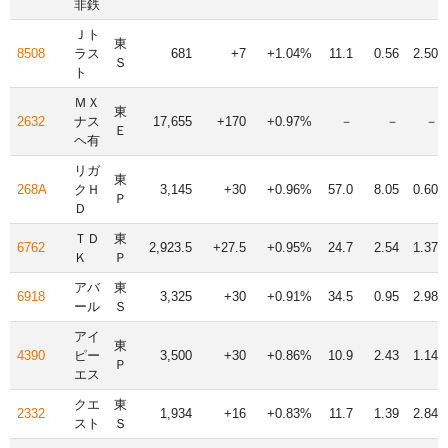
非鉄
Ｊト
東
8508
ラス
681
+7
+1.04%
11.1
0.56
2.50
Ｓ
ト
ＭＸ
東
2632
ナス
17,655
+170
+0.97%
－
－
－
Ｅ
ヘ有
リガ
東
268A
クＨ
3,145
+30
+0.96%
57.0
8.05
0.60
Ｐ
Ｄ
ＴＤ
東
6762
2,923.5
+27.5
+0.95%
24.7
2.54
1.37
Ｋ
Ｐ
アバ
東
6918
3,325
+30
+0.91%
34.5
0.95
2.98
ール
Ｓ
アイ
東
4390
ピー
3,500
+30
+0.86%
10.9
2.43
1.14
Ｐ
エス
クエ
東
2332
1,934
+16
+0.83%
11.7
1.39
2.84
スト
Ｓ