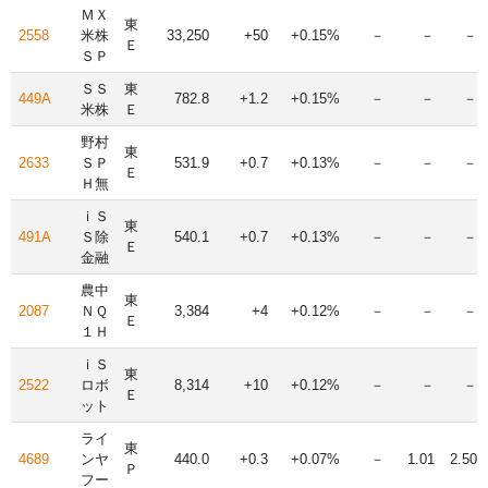
ＭＸ
東
2558
米株
33,250
+50
+0.15%
－
－
－
Ｅ
ＳＰ
ＳＳ
東
449A
782.8
+1.2
+0.15%
－
－
－
米株
Ｅ
野村
東
2633
ＳＰ
531.9
+0.7
+0.13%
－
－
－
Ｅ
Ｈ無
ｉＳ
東
491A
Ｓ除
540.1
+0.7
+0.13%
－
－
－
Ｅ
金融
農中
東
2087
ＮＱ
3,384
+4
+0.12%
－
－
－
Ｅ
１Ｈ
ｉＳ
東
2522
ロボ
8,314
+10
+0.12%
－
－
－
Ｅ
ット
ライ
東
4689
ンヤ
440.0
+0.3
+0.07%
－
1.01
2.50
Ｐ
フー