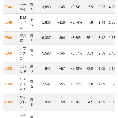
トー
東
3946
3,880
+245
+6.74%
7.9
0.63
4.38
モク
Ｐ
ＤＭ
東
6549
ソリ
1,836
+116
+6.74%
7.9
1.44
1.96
Ｓ
ュ
安川
東
6506
6,367
+394
+6.60%
35.1
3.42
1.13
電
Ｐ
ナブ
東
6268
テス
5,598
+345
+6.57%
35.3
2.39
1.46
Ｐ
コ
カン
東
9903
943
+57
+6.43%
22.0
1.05
2.12
セキ
Ｓ
Ｓａ
東
269A
ｐｅ
2,597
+155
+6.35%
51.8
7.69
－
Ｇ
ｅｔ
サイ
東
428A
プレ
999
+58
+6.16%
24.5
4.99
1.00
Ｓ
ス
フル
東