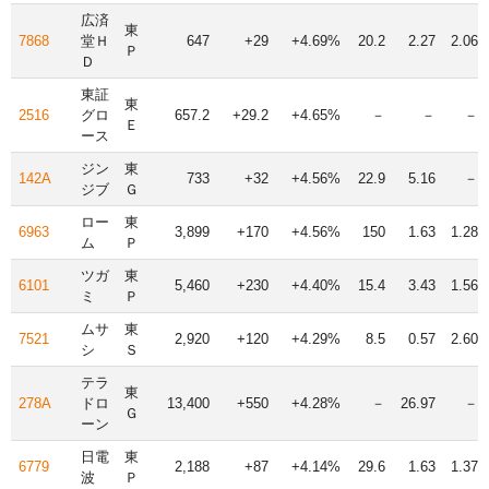
広済
東
7868
堂Ｈ
647
+29
+4.69%
20.2
2.27
2.06
Ｐ
Ｄ
東証
東
2516
グロ
657.2
+29.2
+4.65%
－
－
－
Ｅ
ース
ジン
東
142A
733
+32
+4.56%
22.9
5.16
－
ジブ
Ｇ
ロー
東
6963
3,899
+170
+4.56%
150
1.63
1.28
ム
Ｐ
ツガ
東
6101
5,460
+230
+4.40%
15.4
3.43
1.56
ミ
Ｐ
ムサ
東
7521
2,920
+120
+4.29%
8.5
0.57
2.60
シ
Ｓ
テラ
東
278A
ドロ
13,400
+550
+4.28%
－
26.97
－
Ｇ
ーン
日電
東
6779
2,188
+87
+4.14%
29.6
1.63
1.37
波
Ｐ