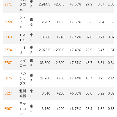
東
2371
クコ
2,914.5
+206.5
+7.63%
27.9
8.87
1.85
Ｐ
ム
ジェ
東
3558
イド
2,207
+155
+7.55%
－
3.04
－
Ｇ
Ｇ
Ｆ＆
東
3563
10,300
+718
+7.49%
39.0
10.21
0.39
ＬＣ
Ｐ
ＩＩ
東
3774
2,975.5
+205.0
+7.40%
22.9
3.47
1.31
Ｊ
Ｐ
メイ
東
6787
33,500
+2,300
+7.37%
43.7
8.51
0.34
コー
Ｐ
メガ
東
6875
チッ
11,700
+780
+7.14%
16.7
0.93
2.14
Ｐ
プス
北川
東
6327
3,610
+230
+6.80%
50.0
5.22
0.39
精機
Ｓ
日ケ
東
6997
ミコ
3,160
+200
+6.76%
25.4
1.32
0.63
Ｐ
ン