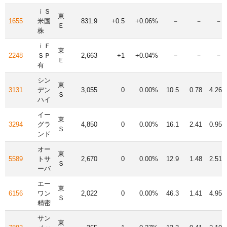
ｉＳ
東
1655
米国
831.9
+0.5
+0.06%
－
－
－
Ｅ
株
ｉＦ
東
2248
ＳＰ
2,663
+1
+0.04%
－
－
－
Ｅ
有
シン
東
3131
デン
3,055
0
0.00%
10.5
0.78
4.26
Ｓ
ハイ
イー
東
3294
グラ
4,850
0
0.00%
16.1
2.41
0.95
Ｓ
ンド
オー
東
5589
トサ
2,670
0
0.00%
12.9
1.48
2.51
Ｓ
ーバ
エー
東
6156
ワン
2,022
0
0.00%
46.3
1.41
4.95
Ｓ
精密
サン
東