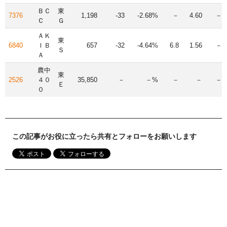
ＢＣ
東
7376
1,198
-33
-2.68%
－
4.60
－
Ｃ
Ｇ
ＡＫ
東
6840
ＩＢ
657
-32
-4.64%
6.8
1.56
－
Ｓ
Ａ
農中
東
2526
４０
35,850
－
－%
－
－
－
Ｅ
０
この記事がお役に立ったら共有とフォローをお願いします