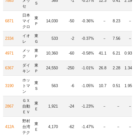
7883
メッ
365
-1
-0.27%
12.3
0.41
2.19
Ｓ
セ
日本
東
6871
マイ
14,030
-50
-0.36%
－
8.23
－
Ｐ
クロ
イオ
東
2334
533
-2
-0.37%
－
7.56
－
レ
Ｇ
メッ
東
4971
10,360
-60
-0.58%
41.1
6.21
0.93
ク
Ｐ
ダイ
東
6367
24,550
-250
-1.01%
26.8
2.28
1.34
キン
Ｐ
ホッ
東
3190
トマ
563
-6
-1.05%
10.7
0.51
1.95
Ｓ
ン
ＧＸ
東
2867
自動
1,921
-24
-1.23%
－
－
－
Ｅ
ＥＶ
野村
東
412A
台湾
4,170
-62
-1.47%
－
－
－
Ｅ
テク