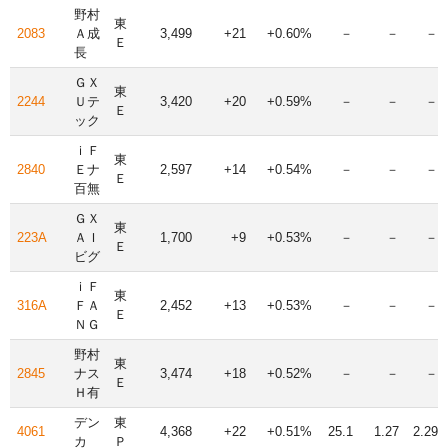
野村
東
2083
Ａ成
3,499
+21
+0.60%
－
－
－
Ｅ
長
ＧＸ
東
2244
Ｕテ
3,420
+20
+0.59%
－
－
－
Ｅ
ック
ｉＦ
東
2840
Ｅナ
2,597
+14
+0.54%
－
－
－
Ｅ
百無
ＧＸ
東
223A
ＡＩ
1,700
+9
+0.53%
－
－
－
Ｅ
ビグ
ｉＦ
東
316A
ＦＡ
2,452
+13
+0.53%
－
－
－
Ｅ
ＮＧ
野村
東
2845
ナス
3,474
+18
+0.52%
－
－
－
Ｅ
Ｈ有
デン
東
4061
4,368
+22
+0.51%
25.1
1.27
2.29
カ
Ｐ