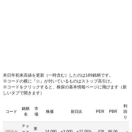
本日年初来高値を更新（一時含む）したのは189銘柄です。
※コードの横に『☆』が付いているものはストップ高引け。
※コードをクリックすると、株探の基本情報ページに飛びます（新
しいタブで開きます）
利
銘柄
市
コード
株価
前日比
PER
PBR
回
名
場
り
Ｐｏ
東
485A
☆
ｗｅ
14,090
+3,000
+27.05%
428
86.06
－