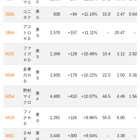
マエ
Ｐ
ユニ
東
3566
938
+94
+11.14%
15.8
2.47
0.64
ネク
Ｇ
アス
東
186A
トロ
1,570
+157
+11.11%
－
20.47
－
Ｇ
ＨＤ
ファ
東
9325
イズ
1,349
+128
+10.48%
10.4
3.12
2.82
Ｓ
ＨＤ
多摩
東
6838
川Ｈ
1,930
+179
+10.22%
22.0
2.50
0.26
Ｓ
Ｄ
野村
東
6254
マイ
4,480
+410
+10.07%
44.5
4.49
1.56
Ｐ
クロ
フィ
東
4419
ナＨ
1,281
+116
+9.96%
55.0
6.80
－
Ｇ
Ｄ
ＤＭ
東
3652
3,445
+300
+9.54%
－
3.38
－
Ｐ
Ｇ