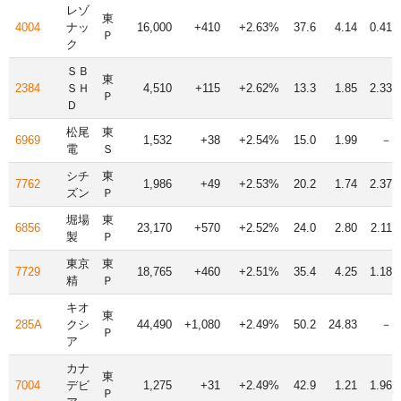
レゾ
東
4004
ナッ
16,000
+410
+2.63%
37.6
4.14
0.41
Ｐ
ク
ＳＢ
東
2384
ＳＨ
4,510
+115
+2.62%
13.3
1.85
2.33
Ｐ
Ｄ
松尾
東
6969
1,532
+38
+2.54%
15.0
1.99
－
電
Ｓ
シチ
東
7762
1,986
+49
+2.53%
20.2
1.74
2.37
ズン
Ｐ
堀場
東
6856
23,170
+570
+2.52%
24.0
2.80
2.11
製
Ｐ
東京
東
7729
18,765
+460
+2.51%
35.4
4.25
1.18
精
Ｐ
キオ
東
285A
クシ
44,490
+1,080
+2.49%
50.2
24.83
－
Ｐ
ア
カナ
東
7004
デビ
1,275
+31
+2.49%
42.9
1.21
1.96
Ｐ