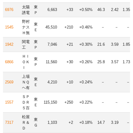
太陽
東
6976
6,663
+33
+0.50%
46.3
2.42
1.35
誘電
Ｐ
野村
東
1545
ナス
45,510
+210
+0.46%
－
－
－
Ｅ
Ｈ無
関電
東
1942
7,046
+21
+0.30%
21.6
3.59
1.85
工
Ｐ
ＨＩ
東
6866
ＯＫ
11,560
+30
+0.26%
25.8
3.57
1.73
Ｐ
Ｉ
上場
東
2569
ＮＱ
4,210
+10
+0.24%
－
－
－
Ｅ
ヘ有
ＳＰ
東
1557
ＤＲ
115,150
+250
+0.22%
－
－
－
Ｅ
５百
松屋
東
7317
Ｒ＆
1,103
+2
+0.18%
14.7
3.19
－
Ｇ
Ｄ