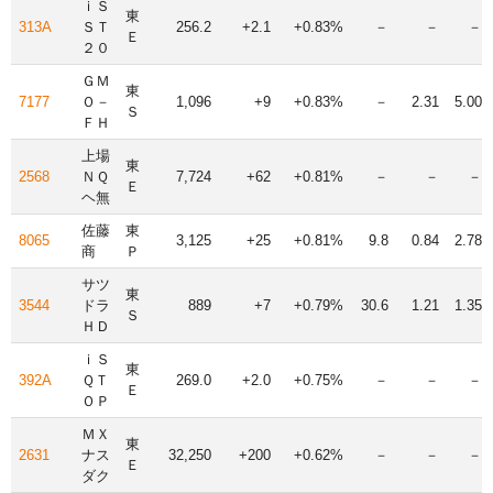
ｉＳ
東
313A
ＳＴ
256.2
+2.1
+0.83%
－
－
－
Ｅ
２０
ＧＭ
東
7177
Ｏ－
1,096
+9
+0.83%
－
2.31
5.00
Ｓ
ＦＨ
上場
東
2568
ＮＱ
7,724
+62
+0.81%
－
－
－
Ｅ
ヘ無
佐藤
東
8065
3,125
+25
+0.81%
9.8
0.84
2.78
商
Ｐ
サツ
東
3544
ドラ
889
+7
+0.79%
30.6
1.21
1.35
Ｓ
ＨＤ
ｉＳ
東
392A
ＱＴ
269.0
+2.0
+0.75%
－
－
－
Ｅ
ＯＰ
ＭＸ
東
2631
ナス
32,250
+200
+0.62%
－
－
－
Ｅ
ダク