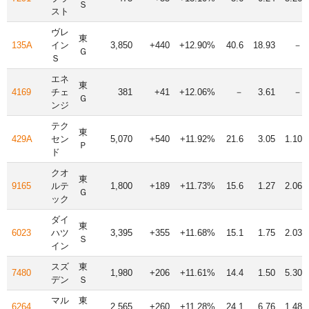
Ｓ
スト
ヴレ
東
135A
イン
3,850
+440
+12.90%
40.6
18.93
－
Ｇ
Ｓ
エネ
東
4169
チェ
381
+41
+12.06%
－
3.61
－
Ｇ
ンジ
テク
東
429A
セン
5,070
+540
+11.92%
21.6
3.05
1.10
Ｐ
ド
クオ
東
9165
ルテ
1,800
+189
+11.73%
15.6
1.27
2.06
Ｇ
ック
ダイ
東
6023
ハツ
3,395
+355
+11.68%
15.1
1.75
2.03
Ｓ
イン
スズ
東
7480
1,980
+206
+11.61%
14.4
1.50
5.30
デン
Ｓ
マル
東
6264
2,565
+260
+11.28%
24.1
6.76
1.48