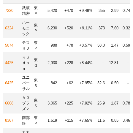
武蔵
東
7220
5,420
+470
+9.49%
355
2.99
0.74
精密
Ｐ
ハー
東
6324
モニ
6,230
+520
+9.11%
373
7.60
0.32
Ｐ
ック
テス
東
5074
988
+78
+8.57%
58.0
1.47
0.59
ＨＤ
Ｐ
Ｋｕ
東
4425
ｄａ
2,930
+228
+8.44%
－
12.81
－
Ｇ
ｎ
ユニ
東
6425
バー
842
+62
+7.95%
32.6
0.50
－
Ｓ
サル
ＡＤ
東
6668
プラ
3,065
+225
+7.92%
25.9
1.87
0.78
Ｓ
ズマ
南都
東
8367
1,619
+115
+7.65%
11.6
0.85
3.46
銀
Ｐ
カカ