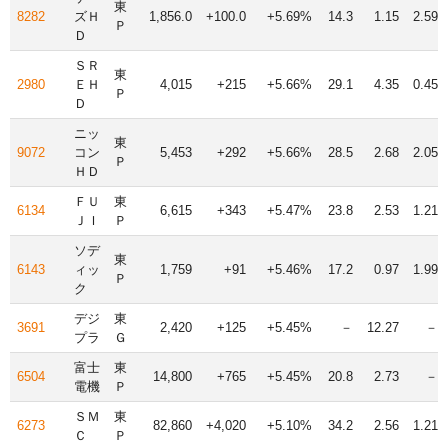
東
8282
ズＨ
1,856.0
+100.0
+5.69%
14.3
1.15
2.59
Ｐ
Ｄ
ＳＲ
東
2980
ＥＨ
4,015
+215
+5.66%
29.1
4.35
0.45
Ｐ
Ｄ
ニッ
東
9072
コン
5,453
+292
+5.66%
28.5
2.68
2.05
Ｐ
ＨＤ
ＦＵ
東
6134
6,615
+343
+5.47%
23.8
2.53
1.21
ＪＩ
Ｐ
ソデ
東
6143
ィッ
1,759
+91
+5.46%
17.2
0.97
1.99
Ｐ
ク
デジ
東
3691
2,420
+125
+5.45%
－
12.27
－
プラ
Ｇ
富士
東
6504
14,800
+765
+5.45%
20.8
2.73
－
電機
Ｐ
ＳＭ
東
6273
82,860
+4,020
+5.10%
34.2
2.56
1.21
Ｃ
Ｐ