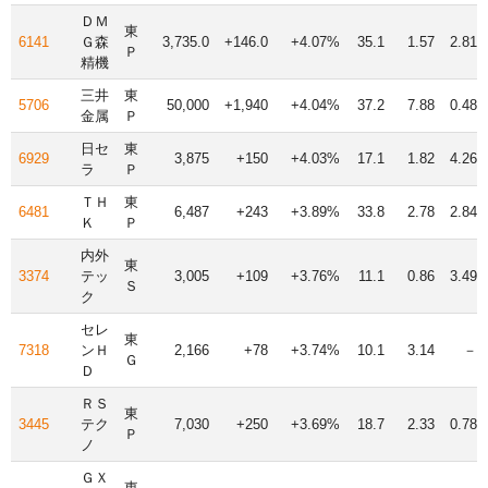
ＤＭ
東
6141
Ｇ森
3,735.0
+146.0
+4.07%
35.1
1.57
2.81
Ｐ
精機
三井
東
5706
50,000
+1,940
+4.04%
37.2
7.88
0.48
金属
Ｐ
日セ
東
6929
3,875
+150
+4.03%
17.1
1.82
4.26
ラ
Ｐ
ＴＨ
東
6481
6,487
+243
+3.89%
33.8
2.78
2.84
Ｋ
Ｐ
内外
東
3374
テッ
3,005
+109
+3.76%
11.1
0.86
3.49
Ｓ
ク
セレ
東
7318
ンＨ
2,166
+78
+3.74%
10.1
3.14
－
Ｇ
Ｄ
ＲＳ
東
3445
テク
7,030
+250
+3.69%
18.7
2.33
0.78
Ｐ
ノ
ＧＸ
東