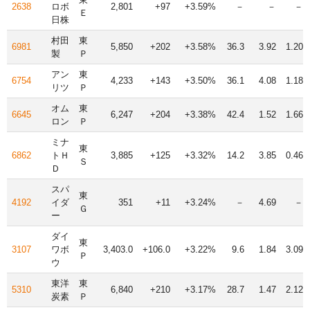
2638
ロボ
2,801
+97
+3.59%
－
－
－
Ｅ
日株
村田
東
6981
5,850
+202
+3.58%
36.3
3.92
1.20
製
Ｐ
アン
東
6754
4,233
+143
+3.50%
36.1
4.08
1.18
リツ
Ｐ
オム
東
6645
6,247
+204
+3.38%
42.4
1.52
1.66
ロン
Ｐ
ミナ
東
6862
トＨ
3,885
+125
+3.32%
14.2
3.85
0.46
Ｓ
Ｄ
スパ
東
4192
イダ
351
+11
+3.24%
－
4.69
－
Ｇ
ー
ダイ
東
3107
ワボ
3,403.0
+106.0
+3.22%
9.6
1.84
3.09
Ｐ
ウ
東洋
東
5310
6,840
+210
+3.17%
28.7
1.47
2.12
炭素
Ｐ