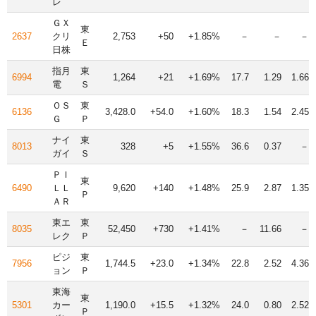
レ
ＧＸ
東
2637
クリ
2,753
+50
+1.85%
－
－
－
Ｅ
日株
指月
東
6994
1,264
+21
+1.69%
17.7
1.29
1.66
電
Ｓ
ＯＳ
東
6136
3,428.0
+54.0
+1.60%
18.3
1.54
2.45
Ｇ
Ｐ
ナイ
東
8013
328
+5
+1.55%
36.6
0.37
－
ガイ
Ｓ
ＰＩ
東
6490
ＬＬ
9,620
+140
+1.48%
25.9
2.87
1.35
Ｐ
ＡＲ
東エ
東
8035
52,450
+730
+1.41%
－
11.66
－
レク
Ｐ
ピジ
東
7956
1,744.5
+23.0
+1.34%
22.8
2.52
4.36
ョン
Ｐ
東海
東
5301
カー
1,190.0
+15.5
+1.32%
24.0
0.80
2.52
Ｐ