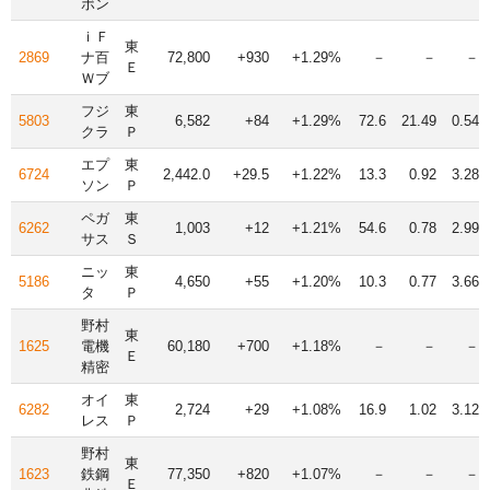
ボン
ｉＦ
東
2869
ナ百
72,800
+930
+1.29%
－
－
－
Ｅ
Ｗブ
フジ
東
5803
6,582
+84
+1.29%
72.6
21.49
0.54
クラ
Ｐ
エプ
東
6724
2,442.0
+29.5
+1.22%
13.3
0.92
3.28
ソン
Ｐ
ペガ
東
6262
1,003
+12
+1.21%
54.6
0.78
2.99
サス
Ｓ
ニッ
東
5186
4,650
+55
+1.20%
10.3
0.77
3.66
タ
Ｐ
野村
東
1625
電機
60,180
+700
+1.18%
－
－
－
Ｅ
精密
オイ
東
6282
2,724
+29
+1.08%
16.9
1.02
3.12
レス
Ｐ
野村
東
1623
鉄鋼
77,350
+820
+1.07%
－
－
－
Ｅ