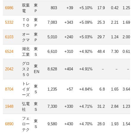
双葉
東
6986
803
+39
+5.10%
17.9
0.42
1.25
電
Ｐ
ＴＯ
東
5332
7,083
+343
+5.09%
25.3
2.21
1.69
ＴＯ
Ｐ
オー
東
6103
5,010
+240
+5.03%
29.7
1.24
2.00
クマ
Ｐ
湖北
東
6524
6,610
+310
+4.92%
48.4
7.30
0.61
工業
Ｓ
グロ
東
2042
ス２
8,628
+404
+4.91%
－
－
－
EN
５０
トレ
東
8704
イダ
1,235
+57
+4.84%
6.8
1.65
3.64
Ｓ
ーズ
弘電
東
1948
7,330
+330
+4.71%
31.2
2.84
1.23
社
Ｓ
フェ
東
6890
ロー
9,580
+430
+4.70%
28.0
1.93
1.54
Ｓ
テク