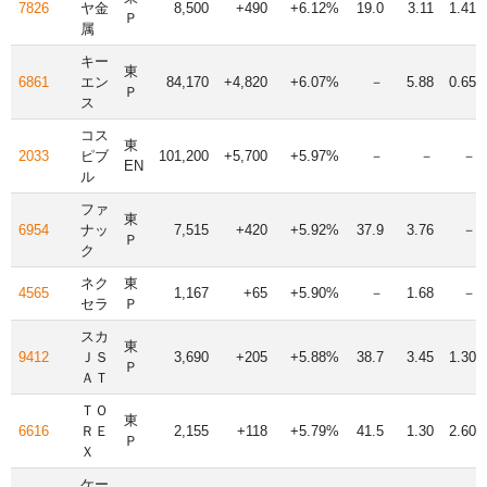
7826
ヤ金
8,500
+490
+6.12%
19.0
3.11
1.41
Ｐ
属
キー
東
6861
エン
84,170
+4,820
+6.07%
－
5.88
0.65
Ｐ
ス
コス
東
2033
ピブ
101,200
+5,700
+5.97%
－
－
－
EN
ル
ファ
東
6954
ナッ
7,515
+420
+5.92%
37.9
3.76
－
Ｐ
ク
ネク
東
4565
1,167
+65
+5.90%
－
1.68
－
セラ
Ｐ
スカ
東
9412
ＪＳ
3,690
+205
+5.88%
38.7
3.45
1.30
Ｐ
ＡＴ
ＴＯ
東
6616
ＲＥ
2,155
+118
+5.79%
41.5
1.30
2.60
Ｐ
Ｘ
ケー