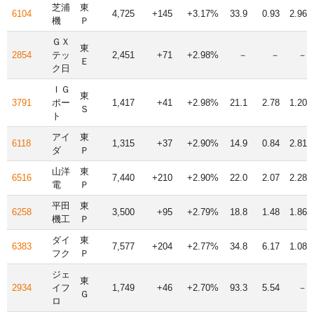
芝浦
東
6104
4,725
+145
+3.17%
33.9
0.93
2.96
機
Ｐ
ＧＸ
東
2854
テッ
2,451
+71
+2.98%
－
－
－
Ｅ
ク日
ＩＧ
東
3791
ポー
1,417
+41
+2.98%
21.1
2.78
1.20
Ｓ
ト
アイ
東
6118
1,315
+37
+2.90%
14.9
0.84
2.81
ダ
Ｐ
山洋
東
6516
7,440
+210
+2.90%
22.0
2.07
2.28
電
Ｐ
平田
東
6258
3,500
+95
+2.79%
18.8
1.48
1.86
機工
Ｐ
ダイ
東
6383
7,577
+204
+2.77%
34.8
6.17
1.08
フク
Ｐ
ジェ
東
2934
イフ
1,749
+46
+2.70%
93.3
5.54
－
Ｇ
ロ