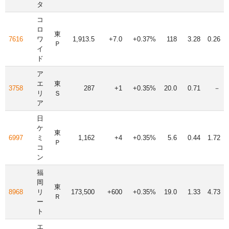
タ
コ
ロ
東
7616
ワ
1,913.5
+7.0
+0.37%
118
3.28
0.26
Ｐ
イ
ド
ア
エ
東
3758
287
+1
+0.35%
20.0
0.71
－
リ
Ｓ
ア
日
ケ
東
6997
ミ
1,162
+4
+0.35%
5.6
0.44
1.72
Ｐ
コ
ン
福
岡
東
8968
リ
173,500
+600
+0.35%
19.0
1.33
4.73
Ｒ
ー
ト
エ