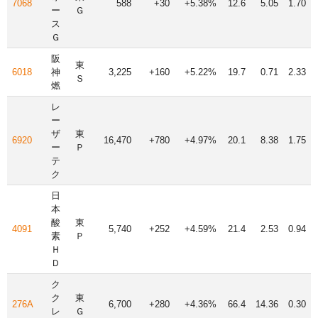
7068
588
+30
+5.38%
12.6
5.05
1.70
ー
Ｇ
ス
Ｇ
阪
東
6018
神
3,225
+160
+5.22%
19.7
0.71
2.33
Ｓ
燃
レ
ー
ザ
東
6920
16,470
+780
+4.97%
20.1
8.38
1.75
ー
Ｐ
テ
ク
日
本
酸
東
4091
5,740
+252
+4.59%
21.4
2.53
0.94
素
Ｐ
Ｈ
Ｄ
ク
ク
東
276A
6,700
+280
+4.36%
66.4
14.36
0.30
レ
Ｇ