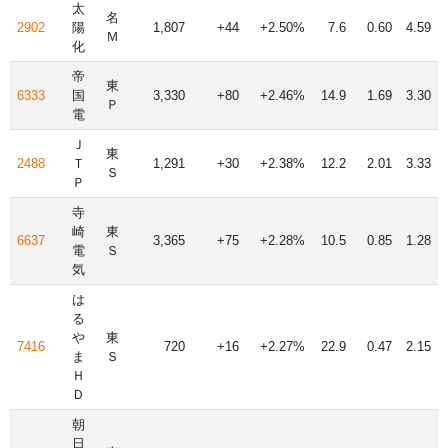
太
名
2902
陽
1,807
+44
+2.50%
7.6
0.60
4.59
Ｍ
化
帝
東
6333
国
3,330
+80
+2.46%
14.9
1.69
3.30
Ｐ
電
Ｊ
東
2488
Ｔ
1,291
+30
+2.38%
12.2
2.01
3.33
Ｓ
Ｐ
寺
崎
東
6637
3,365
+75
+2.28%
10.5
0.85
1.28
電
Ｓ
気
は
る
や
東
7416
720
+16
+2.27%
22.9
0.47
2.15
ま
Ｓ
Ｈ
Ｄ
朝
日