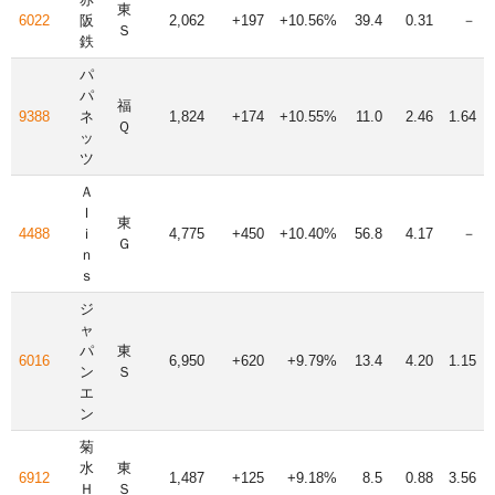
東
6022
阪
2,062
+197
+10.56%
39.4
0.31
－
Ｓ
鉄
パ
パ
福
9388
ネ
1,824
+174
+10.55%
11.0
2.46
1.64
Ｑ
ッ
ツ
Ａ
Ｉ
東
4488
ｉ
4,775
+450
+10.40%
56.8
4.17
－
Ｇ
ｎ
ｓ
ジ
ャ
パ
東
6016
6,950
+620
+9.79%
13.4
4.20
1.15
ン
Ｓ
エ
ン
菊
水
東
6912
1,487
+125
+9.18%
8.5
0.88
3.56
Ｈ
Ｓ