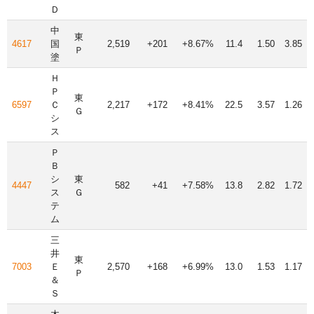
Ｄ
中
東
4617
国
2,519
+201
+8.67%
11.4
1.50
3.85
Ｐ
塗
Ｈ
Ｐ
東
6597
Ｃ
2,217
+172
+8.41%
22.5
3.57
1.26
Ｇ
シ
ス
Ｐ
Ｂ
シ
東
4447
582
+41
+7.58%
13.8
2.82
1.72
ス
Ｇ
テ
ム
三
井
東
7003
Ｅ
2,570
+168
+6.99%
13.0
1.53
1.17
Ｐ
＆
Ｓ