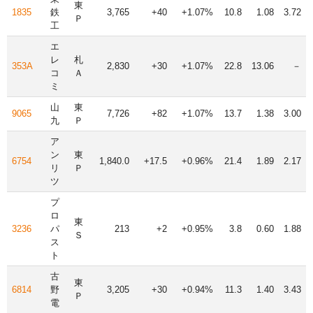
東
1835
鉄
3,765
+40
+1.07%
10.8
1.08
3.72
Ｐ
工
エ
レ
札
353A
2,830
+30
+1.07%
22.8
13.06
－
コ
Ａ
ミ
山
東
9065
7,726
+82
+1.07%
13.7
1.38
3.00
九
Ｐ
ア
ン
東
6754
1,840.0
+17.5
+0.96%
21.4
1.89
2.17
リ
Ｐ
ツ
プ
ロ
東
3236
パ
213
+2
+0.95%
3.8
0.60
1.88
Ｓ
ス
ト
古
東
6814
野
3,205
+30
+0.94%
11.3
1.40
3.43
Ｐ
電