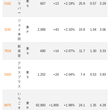
東
5162
ラ
607
+13
+2.19%
25.9
0.57
3.29
Ｓ
バ
ー
ジ
ョ
東
3191
イ
2,089
+43
+2.10%
15.8
1.04
3.06
Ｐ
本
田
粧
東
7819
美
690
+14
+2.07%
11.7
1.30
3.33
Ｓ
堂
ク
ロ
ス
東
3320
1,202
+24
+2.04%
7.4
0.53
3.83
プ
Ｓ
ラ
ス
い
ち
ご
東
8975
92,900
+1,800
+1.98%
24.1
1.35
4.29
オ
Ｒ