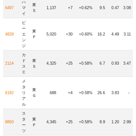
ハ
東
6497
マ
1,137
+7
+0.62%
9.5
0.47
3.08
Ｓ
イ
ビ
ー
東
4828
エ
5,020
+30
+0.60%
16.2
4.49
3.11
Ｐ
ン
ジ
カ
ド
東
211A
4,325
+25
+0.58%
6.7
0.93
3.47
ス
Ｓ
Ｃ
メ
タ
東
6182
リ
688
+4
+0.58%
26.6
3.83
－
Ｇ
ア
ル
ス
タ
東
8850
4,345
+25
+0.58%
8.9
1.20
2.99
ー
Ｐ
ツ