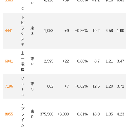
3563
6,926
+59
+0.86%
41.2
9.16
0.43
Ｌ
Ｐ
Ｃ
ト
ビ
ラ
東
4441
1,053
+9
+0.86%
19.2
4.58
1.90
シ
Ｓ
ス
テ
山
一
東
6941
2,595
+22
+0.86%
8.7
1.21
3.47
電
Ｐ
機
Ｃ
ａ
東
7196
862
+7
+0.82%
12.5
1.20
3.71
ｓ
Ｓ
ａ
Ｊ
プ
東
8955
ラ
375,500
+3,000
+0.81%
18.0
1.35
4.23
Ｒ
イ
ム