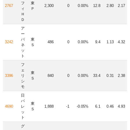
フ
東
2767
2,300
0
0.00%
12.8
2.80
2.17
ィ
Ｐ
Ｈ
Ｄ
ア
ー
バ
東
3242
486
0
0.00%
9.4
1.13
4.32
ネ
Ｓ
ッ
ト
フ
ェ
東
3396
リ
840
0
0.00%
33.4
0.31
2.38
Ｓ
シ
モ
日
パ
東
4690
レ
1,888
-1
-0.05%
6.1
0.46
4.93
Ｓ
ッ
ト
グ