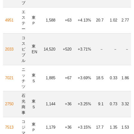
ブ
エ
ス
東
4951
1,588
+63
+4.13%
20.7
1.02
2.77
テ
Ｐ
ー
コ
ス
東
2033
ピ
14,520
+520
+3.71%
－
－
－
EN
ブ
ル
ニ
ッ
東
7021
1,885
+67
+3.69%
18.5
0.33
1.86
チ
Ｓ
ツ
石
光
東
2750
1,144
+36
+3.25%
9.1
0.73
3.32
商
Ｓ
事
コ
東
7513
ジ
1,179
+36
+3.15%
17.7
1.35
1.53
Ｐ
マ