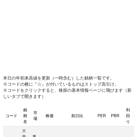
本日の年初来高値を更新（一時含む）した銘柄一覧です。
※コードの横に『☆』が付いているものはストップ高引け。
※コードをクリックすると、株探の基本情報ページに飛びます（新
しいタブで開きます）
銘
利
市
コード
柄
株価
前日比
PER
PBR
回
場
名
り
大
幸
東