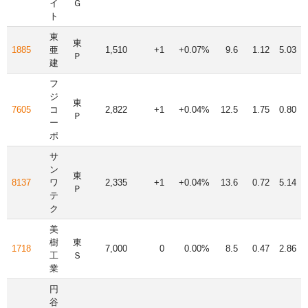
イ
Ｇ
ト
東
東
1885
亜
1,510
+1
+0.07%
9.6
1.12
5.03
Ｐ
建
フ
ジ
東
7605
コ
2,822
+1
+0.04%
12.5
1.75
0.80
Ｐ
ー
ポ
サ
ン
東
8137
ワ
2,335
+1
+0.04%
13.6
0.72
5.14
Ｐ
テ
ク
美
樹
東
1718
7,000
0
0.00%
8.5
0.47
2.86
工
Ｓ
業
円
谷