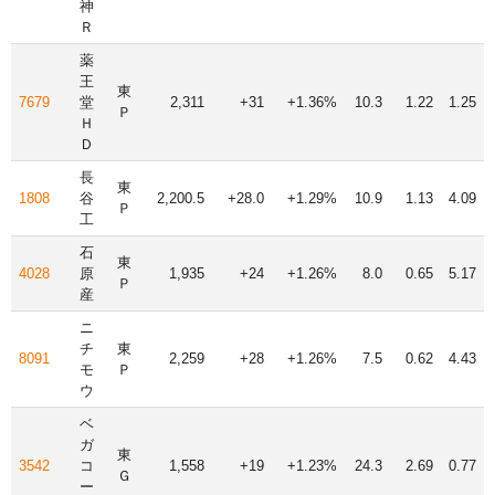
神
Ｒ
薬
王
東
7679
堂
2,311
+31
+1.36%
10.3
1.22
1.25
Ｐ
Ｈ
Ｄ
長
東
1808
谷
2,200.5
+28.0
+1.29%
10.9
1.13
4.09
Ｐ
工
石
東
4028
原
1,935
+24
+1.26%
8.0
0.65
5.17
Ｐ
産
ニ
チ
東
8091
2,259
+28
+1.26%
7.5
0.62
4.43
モ
Ｐ
ウ
ベ
ガ
東
3542
コ
1,558
+19
+1.23%
24.3
2.69
0.77
Ｇ
ー