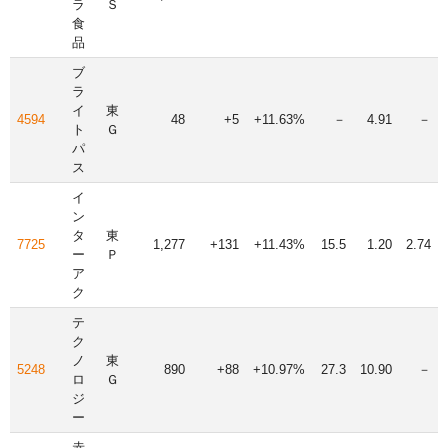
ラ
Ｓ
食
品
ブ
ラ
イ
東
4594
48
+5
+11.63%
－
4.91
－
ト
Ｇ
パ
ス
イ
ン
タ
東
7725
1,277
+131
+11.43%
15.5
1.20
2.74
ー
Ｐ
ア
ク
テ
ク
ノ
東
5248
890
+88
+10.97%
27.3
10.90
－
ロ
Ｇ
ジ
ー
赤