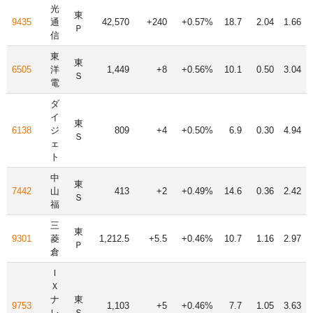
光
東
9435
通
42,570
+240
+0.57%
18.7
2.04
1.66
Ｐ
信
東
東
6505
洋
1,449
+8
+0.56%
10.1
0.50
3.04
Ｓ
電
ダ
イ
東
6138
ジ
809
+4
+0.50%
6.9
0.30
4.94
Ｓ
ェ
ト
中
東
7442
山
413
+2
+0.49%
14.6
0.36
2.42
Ｓ
福
三
東
9301
菱
1,212.5
+5.5
+0.46%
10.7
1.16
2.97
Ｐ
倉
Ｉ
Ｘ
ナ
東
9753
1,103
+5
+0.46%
7.7
1.05
3.63
レ
Ｓ