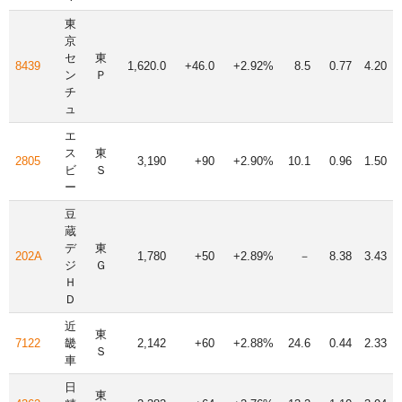
東
京
セ
東
8439
1,620.0
+46.0
+2.92%
8.5
0.77
4.20
ン
Ｐ
チ
ュ
エ
ス
東
2805
3,190
+90
+2.90%
10.1
0.96
1.50
ビ
Ｓ
ー
豆
蔵
デ
東
202A
1,780
+50
+2.89%
－
8.38
3.43
ジ
Ｇ
Ｈ
Ｄ
近
東
7122
畿
2,142
+60
+2.88%
24.6
0.44
2.33
Ｓ
車
日
東