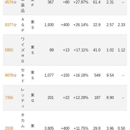
4574
☆
367
+80
+27.87%
61.4
2.31
－
薬
Ｐ
品
Ａ
東
9377
☆
Ｇ
1,930
+400
+26.14%
22.9
2.57
2.33
Ｓ
Ｐ
ワ
イ
東
5955
ズ
89
+13
+17.11%
41.0
1.02
1.12
Ｓ
Ｈ
Ｄ
セ
東
9878
☆
キ
1,077
+150
+16.18%
549
9.54
－
Ｓ
ド
レ
ッ
東
7356
201
+22
+12.29%
187
8.90
－
テ
Ｇ
ィ
オ
カ
ム
東
2938
3,805
+400
+11.75%
29.8
3.96
0.50