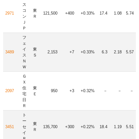
ス
コ
東
2971
121,500
+400
+0.33%
17.4
1.08
5.74
ン
Ｒ
Ｊ
Ｐ
フ
ェ
イ
東
3489
2,153
+7
+0.33%
6.3
2.18
5.57
ス
Ｓ
Ｎ
Ｗ
Ｇ
Ｘ
住
東
2097
950
+3
+0.32%
－
－
－
宅
Ｅ
日
Ｒ
ト
ー
東
3451
セ
135,700
+300
+0.22%
18.4
1.19
5.51
Ｒ
イ
Ｒ