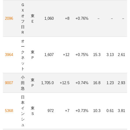
Ｇ
Ｘ
オ
東
2096
1,060
+8
+0.76%
－
－
－
フ
Ｅ
日
Ｒ
オ
ー
ク
東
3964
1,607
+12
+0.75%
15.3
3.13
2.61
ネ
Ｐ
ッ
ト
小
東
9007
田
1,705.0
+12.5
+0.74%
16.8
1.23
2.93
Ｐ
急
日
本
イ
東
5368
972
+7
+0.73%
10.3
0.61
3.81
ン
Ｓ
シ
ュ