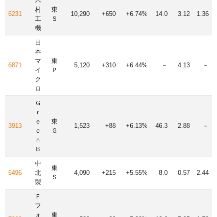
木
村
東
6231
10,290
+650
+6.74%
14.0
3.12
1.36
工
Ｓ
機
日
本
マ
東
6871
5,120
+310
+6.44%
－
4.13
－
イ
Ｐ
ク
ロ
Ｇ
ｒ
ｅ
東
3913
1,523
+88
+6.13%
46.3
2.88
－
ｅ
Ｇ
ｎ
Ｂ
中
東
6496
北
4,090
+215
+5.55%
8.0
0.57
2.44
Ｓ
製
Ｆ
フ
ォ
東