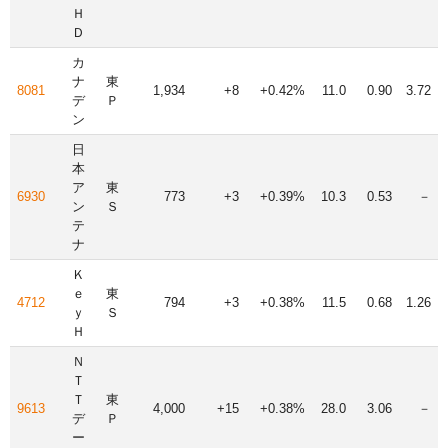
Ｈ
Ｄ
カ
ナ
東
8081
1,934
+8
+0.42%
11.0
0.90
3.72
デ
Ｐ
ン
日
本
ア
東
6930
773
+3
+0.39%
10.3
0.53
－
ン
Ｓ
テ
ナ
Ｋ
ｅ
東
4712
794
+3
+0.38%
11.5
0.68
1.26
ｙ
Ｓ
Ｈ
Ｎ
Ｔ
Ｔ
東
9613
4,000
+15
+0.38%
28.0
3.06
－
デ
Ｐ
ー