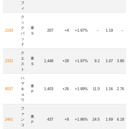
フ
ィ
ク
ッ
ク
東
2193
207
+4
+1.97%
－
1.19
－
パ
Ｓ
ッ
ド
ク
エ
東
2332
1,448
+28
+1.97%
9.2
1.07
3.80
ス
Ｓ
ト
ハ
マ
東
9037
キ
1,403
+26
+1.89%
11.0
1.16
2.76
Ｐ
ョ
ウ
フ
ァ
東
2461
ン
437
+8
+1.86%
24.5
1.69
6.18
Ｐ
コ