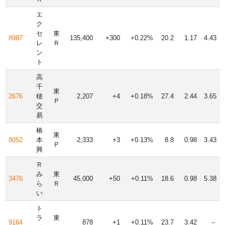
エ
ク
セ
東
8987
135,400
+300
+0.22%
20.2
1.17
4.43
レ
Ｒ
ン
ト
高
千
東
2676
穂
2,207
+4
+0.18%
27.4
2.44
3.65
Ｐ
交
易
椿
東
8052
本
2,333
+3
+0.13%
8.8
0.98
3.43
Ｐ
興
Ｒ
み
東
3476
45,000
+50
+0.11%
18.6
0.98
5.38
ら
Ｒ
い
ト
ラ
東
9164
878
+1
+0.11%
23.7
3.42
－