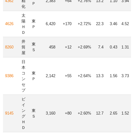
4362
精
2,383
+64
+2.76%
13.2
1.10
3.94
Ｐ
化
太
陽
東
4626
6,420
+170
+2.72%
22.3
3.46
4.52
Ｈ
Ｐ
Ｄ
井
東
8260
筒
458
+12
+2.69%
7.4
0.43
1.31
Ｓ
屋
日
本
コ
東
9386
2,142
+55
+2.64%
13.3
1.56
3.73
ン
Ｐ
セ
プ
ビ
イ
ン
東
9145
3,160
+80
+2.60%
12.7
2.65
1.52
グ
Ｓ
Ｈ
Ｄ