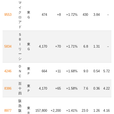
マ
イ
ク
東
9553
474
+8
+1.72%
430
3.84
－
ロ
Ｇ
ア
ド
Ｓ
Ｂ
Ｉ
東
5834
4,170
+70
+1.71%
6.8
1.31
－
リ
Ｇ
ー
シ
Ｄ
東
4246
Ｎ
664
+11
+1.68%
9.0
0.54
5.72
Ｐ
Ｃ
百
東
8386
十
4,170
+65
+1.58%
7.6
0.36
4.22
Ｐ
四
阪
急
東
8977
阪
157,800
+2,200
+1.41%
23.0
1.26
4.16
Ｒ