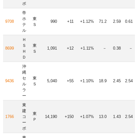
ポ
帝
ホ
東
9708
990
+11
+1.12%
71.2
2.59
0.61
テ
Ｓ
ル
Ｈ
Ｓ
東
8699
1,091
+12
+1.11%
－
0.38
－
Ｈ
Ｓ
Ｄ
沖
縄
セ
東
9436
5,040
+55
+1.10%
18.9
2.45
2.54
ル
Ｓ
ラ
ー
東
建
東
1766
コ
14,190
+150
+1.07%
13.0
1.43
2.54
Ｐ
ー
ポ
東