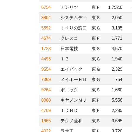
6754
アンリツ
東Ｐ
1,792.0
3804
システムディ
東Ｓ
2,050
5592
くすりの窓口
東Ｇ
3,185
4674
クレスコ
東Ｐ
1,771
1723
日本電技
東Ｓ
4,570
4495
ｉ３
東Ｇ
1,940
9554
エイビック
東Ｇ
2,329
7369
メイホーＨＤ
東Ｇ
754
9264
ポエック
東Ｓ
1,660
8060
キヤノンＭＪ
東Ｐ
5,556
4709
ＩＤＨＤ
東Ｐ
2,299
1965
テクノ菱和
東Ｓ
3,695
4022
ラサ工
東Ｐ
3,720