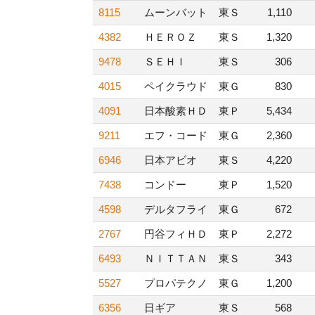
8115
ムーンバット
東Ｓ
1,110
4382
ＨＥＲＯＺ
東Ｓ
1,320
9478
ＳＥＨＩ
東Ｓ
306
4015
ペイクラウド
東Ｇ
830
4091
日本酸素ＨＤ
東Ｐ
5,434
9211
エフ・コード
東Ｇ
2,360
6946
日本アビオ
東Ｓ
4,220
7438
コンドー
東Ｐ
1,520
4598
デルタフライ
東Ｇ
672
2767
円谷フィＨＤ
東Ｐ
2,272
6493
ＮＩＴＴＡＮ
東Ｓ
343
5527
プロパテクノ
東Ｇ
1,200
6356
日ギア
東Ｓ
568