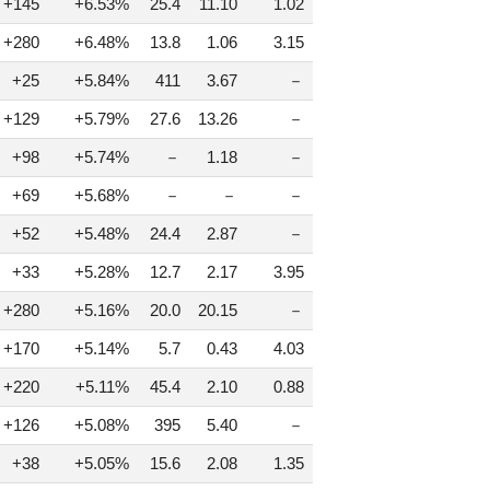
+145
+6.53%
25.4
11.10
1.02
+280
+6.48%
13.8
1.06
3.15
+25
+5.84%
411
3.67
－
+129
+5.79%
27.6
13.26
－
+98
+5.74%
－
1.18
－
+69
+5.68%
－
－
－
+52
+5.48%
24.4
2.87
－
+33
+5.28%
12.7
2.17
3.95
+280
+5.16%
20.0
20.15
－
+170
+5.14%
5.7
0.43
4.03
+220
+5.11%
45.4
2.10
0.88
+126
+5.08%
395
5.40
－
+38
+5.05%
15.6
2.08
1.35