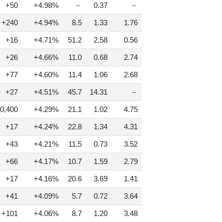
+50
+4.98%
－
0.37
－
+240
+4.94%
8.5
1.33
1.76
+16
+4.71%
51.2
2.58
0.56
+26
+4.66%
11.0
0.68
2.74
+77
+4.60%
11.4
1.06
2.68
+27
+4.51%
45.7
14.31
－
0,400
+4.29%
21.1
1.02
4.75
+17
+4.24%
22.8
1.34
4.31
+43
+4.21%
11.5
0.73
3.52
+66
+4.17%
10.7
1.59
2.79
+17
+4.16%
20.6
3.69
1.41
+41
+4.09%
5.7
0.72
3.64
+101
+4.06%
8.7
1.20
3.48