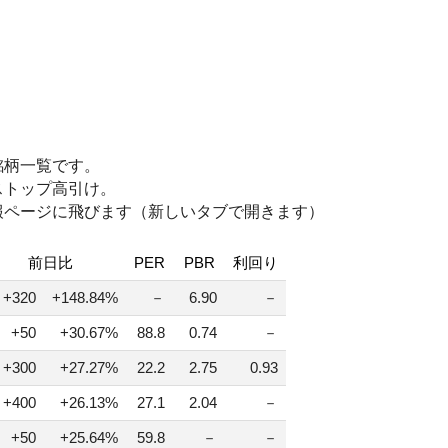
銘柄一覧です。
ストップ高引け。
報ページに飛びます（新しいタブで開きます）
前日比
PER
PBR
利回り
+320
+148.84%
－
6.90
－
+50
+30.67%
88.8
0.74
－
+300
+27.27%
22.2
2.75
0.93
+400
+26.13%
27.1
2.04
－
+50
+25.64%
59.8
－
－