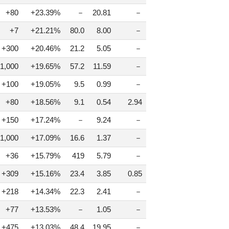
+80
+23.39%
－
20.81
－
+7
+21.21%
80.0
8.00
－
+300
+20.46%
21.2
5.05
－
1,000
+19.65%
57.2
11.59
－
+100
+19.05%
9.5
0.99
－
+80
+18.56%
9.1
0.54
2.94
+150
+17.24%
－
9.24
－
1,000
+17.09%
16.6
1.37
－
+36
+15.79%
419
5.79
－
+309
+15.16%
23.4
3.85
0.85
+218
+14.34%
22.3
2.41
－
+77
+13.53%
－
1.05
－
+475
+13.03%
48.4
19.95
－