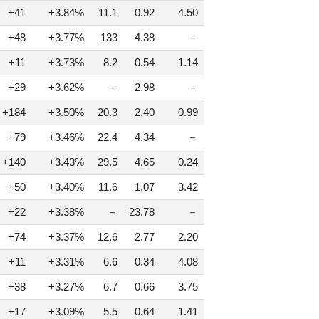
+41
+3.84%
11.1
0.92
4.50
+48
+3.77%
133
4.38
－
+11
+3.73%
8.2
0.54
1.14
+29
+3.62%
－
2.98
－
+184
+3.50%
20.3
2.40
0.99
+79
+3.46%
22.4
4.34
－
+140
+3.43%
29.5
4.65
0.24
+50
+3.40%
11.6
1.07
3.42
+22
+3.38%
－
23.78
－
+74
+3.37%
12.6
2.77
2.20
+11
+3.31%
6.6
0.34
4.08
+38
+3.27%
6.7
0.66
3.75
+17
+3.09%
5.5
0.64
1.41