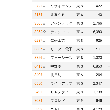
5721
☆
Ｓサイエンス
東Ｓ
422
2134
北浜ＣＰ
東Ｓ
40
3565
☆
アセンテック
東Ｓ
1,766
325A
☆
テンシャル
東Ｇ
6,090
+
6297
☆
鉱研工業
東Ｓ
625
6867
☆
リーダー電子
東Ｓ
511
3726
☆
フォーシーズ
東Ｓ
1,020
6411
☆
中野冷
東Ｓ
6,850
+
3409
北日紡
東Ｓ
264
6580
ライトアップ
東Ｇ
2,347
3491
ＧＡテクノ
東Ｇ
1,738
7034
プロレド
東Ｐ
646
5892
ユトリ
東Ｇ
4,120