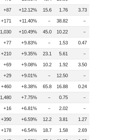
+87
+12.12%
15.6
1.76
3.73
+171
+11.40%
－
38.82
－
1,030
+10.49%
45.0
10.22
－
+77
+9.83%
－
1.53
0.47
+210
+9.35%
23.1
5.61
－
+69
+9.08%
10.2
1.92
3.50
+29
+9.01%
－
12.50
－
+460
+8.38%
65.8
16.88
0.24
1,480
+7.75%
－
0.75
－
+16
+6.81%
－
2.02
－
+390
+6.59%
12.2
3.81
1.27
+178
+6.54%
18.7
1.58
2.69