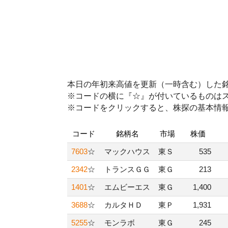
本日の年初来高値を更新（一時含む）した
※コードの横に『☆』が付いているものは
※コードをクリックすると、株探の基本情
コード
銘柄名
市場
株価
7603
☆
マックハウス
東Ｓ
535
2342
☆
トランスＧＧ
東Ｇ
213
1401
☆
エムビーエス
東Ｇ
1,400
3688
☆
カルタＨＤ
東Ｐ
1,931
5255
☆
モンラボ
東Ｇ
245