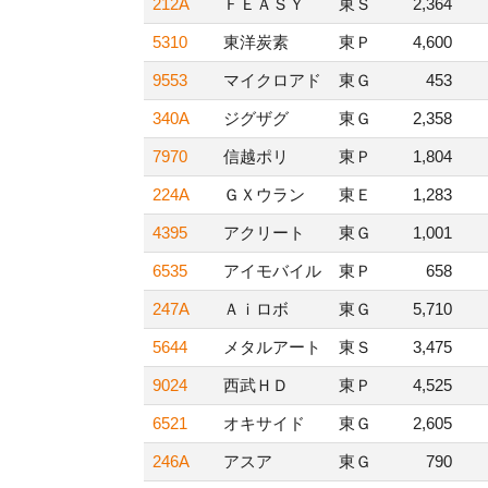
212A
ＦＥＡＳＹ
東Ｓ
2,364
5310
東洋炭素
東Ｐ
4,600
9553
マイクロアド
東Ｇ
453
340A
ジグザグ
東Ｇ
2,358
7970
信越ポリ
東Ｐ
1,804
224A
ＧＸウラン
東Ｅ
1,283
4395
アクリート
東Ｇ
1,001
6535
アイモバイル
東Ｐ
658
247A
Ａｉロボ
東Ｇ
5,710
5644
メタルアート
東Ｓ
3,475
9024
西武ＨＤ
東Ｐ
4,525
6521
オキサイド
東Ｇ
2,605
246A
アスア
東Ｇ
790