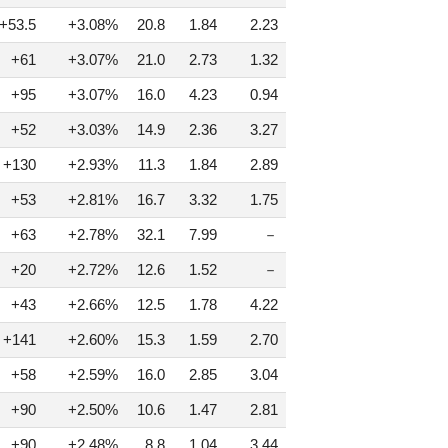
+53.5
+3.08%
20.8
1.84
2.23
+61
+3.07%
21.0
2.73
1.32
+95
+3.07%
16.0
4.23
0.94
+52
+3.03%
14.9
2.36
3.27
+130
+2.93%
11.3
1.84
2.89
+53
+2.81%
16.7
3.32
1.75
+63
+2.78%
32.1
7.99
－
+20
+2.72%
12.6
1.52
－
+43
+2.66%
12.5
1.78
4.22
+141
+2.60%
15.3
1.59
2.70
+58
+2.59%
16.0
2.85
3.04
+90
+2.50%
10.6
1.47
2.81
+90
+2.48%
8.8
1.04
3.44