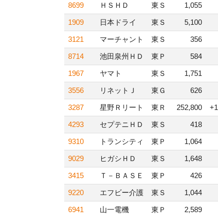
8699
ＨＳＨＤ
東Ｓ
1,055
1909
日本ドライ
東Ｓ
5,100
3121
マーチャント
東Ｓ
356
8714
池田泉州ＨＤ
東Ｐ
584
1967
ヤマト
東Ｓ
1,751
3556
リネットＪ
東Ｇ
626
3287
星野Ｒリート
東Ｒ
252,800
+1
4293
セプテニＨＤ
東Ｓ
418
9310
トランシティ
東Ｐ
1,064
9029
ヒガシＨＤ
東Ｓ
1,648
3415
Ｔ－ＢＡＳＥ
東Ｐ
426
9220
エフビー介護
東Ｓ
1,044
6941
山一電機
東Ｐ
2,589