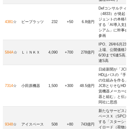
Defコンサルティ
（4833）が発起し
ジェントの本格導
4381
☆
ビープラッツ
232
+50
6.8億円
する「AI導入支
シアム」に幹事会
参画
IPO、26年6月2
上場、公開価格79
584A
☆
ＬｉＮＫＸ
4,090
+700
278億円
6/30まで6連S高、
連S高
日経新聞が「JC
HDはバスの『手
の仕組みを作る」
7314
☆
小田原機器
1,500
+300
48.5億円
JCBとりそなHD
賃機器メーカーの
器と組む」と伝え
同社に思惑
新たなサービスと
ペースＸ（SPCX
する「スターシッ
9348
☆
アイスペース
508
+80
743億円
イロード（荷物）