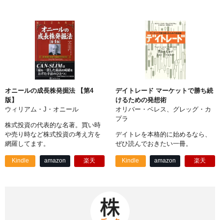
オニールの成長株発掘法 【第4
デイトレード マーケットで勝ち続
版】
けるための発想術
ウィリアム・J・オニール
オリバー・ベレス、グレッグ・カ
プラ
株式投資の代表的な名著。買い時
や売り時など株式投資の考え方を
デイトレを本格的に始めるなら、
網羅してます。
ぜひ読んでおきたい一冊。
Kindle
amazon
楽天
Kindle
amazon
楽天