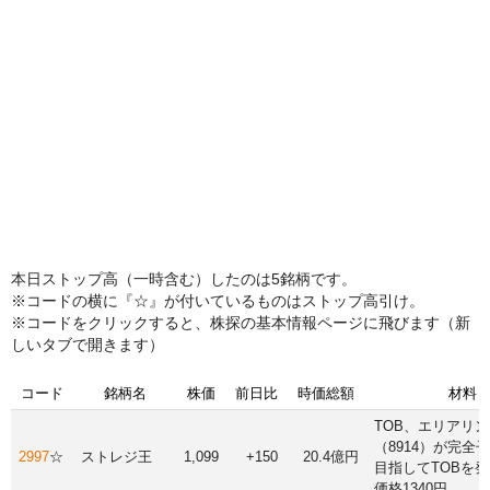
本日ストップ高（一時含む）したのは5銘柄です。
※コードの横に『☆』が付いているものはストップ高引け。
※コードをクリックすると、株探の基本情報ページに飛びます（新
しいタブで開きます）
コード
銘柄名
株価
前日比
時価総額
材料
TOB、エリアリン
（8914）が完全
2997
☆
ストレジ王
1,099
+150
20.4億円
目指してTOBを発
価格1340円