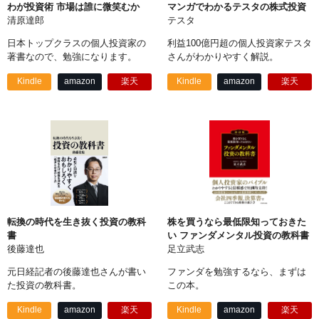
わが投資術 市場は誰に微笑むか
マンガでわかるテスタの株式投資
清原達郎
テスタ
日本トップクラスの個人投資家の
利益100億円超の個人投資家テスタ
著書なので、勉強になります。
さんがわかりやすく解説。
Kindle
amazon
楽天
Kindle
amazon
楽天
転換の時代を生き抜く投資の教科
株を買うなら最低限知っておきた
書
い ファンダメンタル投資の教科書
後藤達也
足立武志
元日経記者の後藤達也さんが書い
ファンダを勉強するなら、まずは
た投資の教科書。
この本。
Kindle
amazon
楽天
Kindle
amazon
楽天