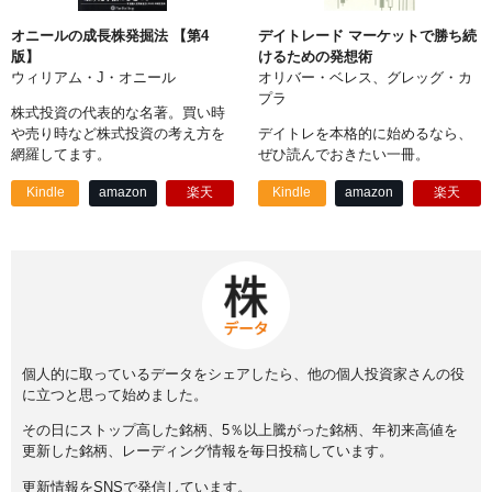
オニールの成長株発掘法 【第4
デイトレード マーケットで勝ち続
版】
けるための発想術
ウィリアム・J・オニール
オリバー・ベレス、グレッグ・カ
プラ
株式投資の代表的な名著。買い時
や売り時など株式投資の考え方を
デイトレを本格的に始めるなら、
網羅してます。
ぜひ読んでおきたい一冊。
Kindle
amazon
楽天
Kindle
amazon
楽天
個人的に取っているデータをシェアしたら、他の個人投資家さんの役
に立つと思って始めました。
その日にストップ高した銘柄、5％以上騰がった銘柄、年初来高値を
更新した銘柄、レーディング情報を毎日投稿しています。
更新情報をSNSで発信しています。