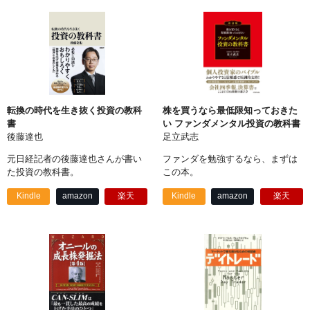
転換の時代を生き抜く投資の教科
株を買うなら最低限知っておきた
書
い ファンダメンタル投資の教科書
後藤達也
足立武志
元日経記者の後藤達也さんが書い
ファンダを勉強するなら、まずは
た投資の教科書。
この本。
Kindle
amazon
楽天
Kindle
amazon
楽天