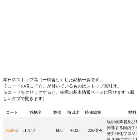
本日のストップ高（一時含む）した銘柄一覧です。
※コードの横に『☆』が付いているものはストップ高引け。
※コードをクリックすると、株探の基本情報ページに飛びます（新
しいタブで開きます）
コード
銘柄名
株価
前日比
時価総額
材料
経済産業省及びＮ
推進する国内生成
260A
☆
オルツ
688
+100
229億円
発力強化プロジェ
第２期に採択され