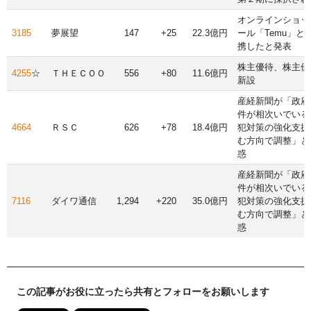
オンラインショッ
3185
夢展望
147
+25
22.3億円
ール「Temu」と
携したと発表
株主優待、株主優
4255
☆
ＴＨＥＣＯＯ
556
+80
11.6億円
新設
産経新聞が「政府
件が相次いでいる
4664
ＲＳＣ
626
+78
18.4億円
犯対策の強化支援
む方向で調整」と
惑
産経新聞が「政府
件が相次いでいる
7116
ダイワ通信
1,294
+220
35.0億円
犯対策の強化支援
む方向で調整」と
惑
この記事がお役に立ったら共有とフォローをお願いします