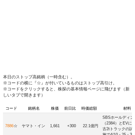
本日のストップ高銘柄（一時含む）。
※コードの横に『☆』が付いているものはストップ高引け。
※コードをクリックすると、株探の基本情報ページに飛びます（新
しいタブで開きます）
コード
銘柄名
株価
前日比
時価総額
材料
SBSホールディン
（2384）とEV
7886
☆
ヤマト・イン
1,661
+300
22.1億円
古2tトラックの試
施で4/10・25・3