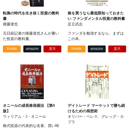
転換の時代を生き抜く投資の教科
株を買うなら最低限知っておきた
書
い ファンダメンタル投資の教科書
後藤達也
足立武志
元日経記者の後藤達也さんが書い
ファンダを勉強するなら、まずは
た投資の教科書。
この本。
Kindle
amazon
楽天
Kindle
amazon
楽天
オニールの成長株発掘法 【第4
デイトレード マーケットで勝ち続
版】
けるための発想術
ウィリアム・J・オニール
オリバー・ベレス、グレッグ・カ
プラ
株式投資の代表的な名著。買い時