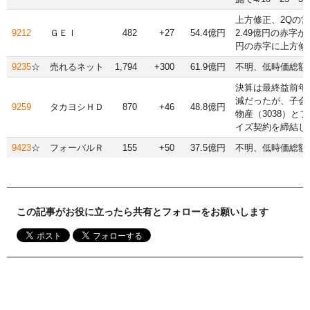
上方修正、2Qの
9212
ＧＥＩ
482
+27
54.4億円
2.49億円の赤字から
円の赤字に上方修
9235
☆
売れるネット
1,794
+300
61.9億円
不明、低時価総額
決算は最終益前年
減だったが、子会
9259
タカヨシＨＤ
870
+46
48.8億円
物産（3038）と
イズ契約を締結し
9423
☆
フォーバルＲ
155
+50
37.5億円
不明、低時価総額
この記事がお役に立ったら共有とフォローをお願いします