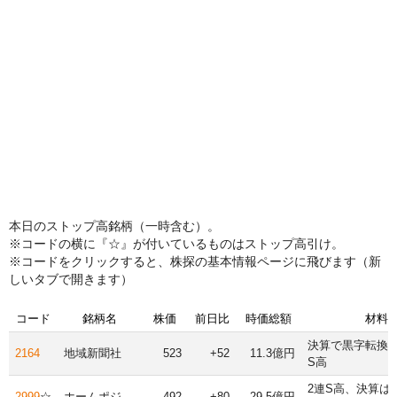
本日のストップ高銘柄（一時含む）。
※コードの横に『☆』が付いているものはストップ高引け。
※コードをクリックすると、株探の基本情報ページに飛びます（新
しいタブで開きます）
コード
銘柄名
株価
前日比
時価総額
材料
決算で黒字転換し
2164
地域新聞社
523
+52
11.3億円
S高
2連S高、決算は
2999
☆
ホームポジ
492
+80
29.5億円