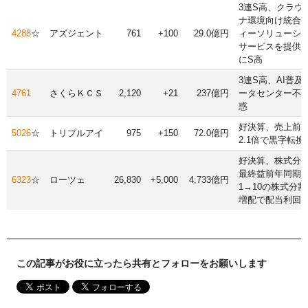
3連S高、クラウ
ナ環境向け統合
4288
☆
アズジェント
761
+100
29.0億円
ィーソリューシ
サービスを提供開
にS高
3連S高、AI普及
4761
さくらＫＣＳ
2,120
+21
237億円
ータセンター不
惑
好決算、売上前
5026
☆
トリプルアイ
975
+150
72.0億円
2.1倍で黒字転換
好決算、株式分
最終益前年同期比
6323
☆
ローツェ
26,830
+5,000
4,733億円
1→10の株式分
増配で配当利回り0
この記事がお役に立ったら共有とフォローをお願いします