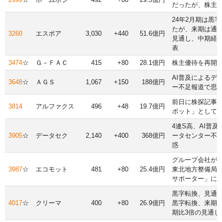
だったが、株主
24年2月期は黒
たが、来期は通
3260
エスポア
3,030
+440
51.6億円
見通し、中期経
表
3474
☆
Ｇ－ＦＡＣ
415
+80
28.1億円
株主優待を再開
AI普及によるデ
3648
☆
ＡＧＳ
1,067
+150
188億円
ー不足報道で思
前日に株探記事で
3814
アルファクス
496
+48
19.7億円
ボット」として
4連S高、AI普及
3905
☆
データセク
2,140
+400
368億円
ータセンター不
惑
グループ会社が
3987
☆
エコモット
481
+80
25.4億円
東北地方整備局
サポーター」に
黒字転換、見通
4017
☆
クリーマ
400
+80
26.9億円
黒字転換、来期
期比3倍の見通し