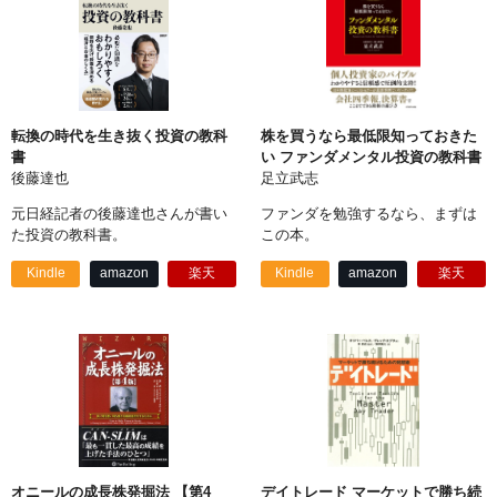
転換の時代を生き抜く投資の教科
株を買うなら最低限知っておきた
書
い ファンダメンタル投資の教科書
後藤達也
足立武志
元日経記者の後藤達也さんが書い
ファンダを勉強するなら、まずは
た投資の教科書。
この本。
Kindle
amazon
楽天
Kindle
amazon
楽天
オニールの成長株発掘法 【第4
デイトレード マーケットで勝ち続