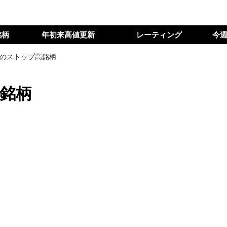
銘柄
年初来高値更新
レーティング
今
日のストップ高銘柄
高銘柄