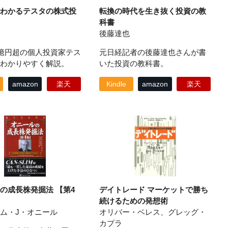
わかるテスタの株式投
転換の時代を生き抜く投資の教
科書
後藤達也
0億円超の個人投資家テス
元日経記者の後藤達也さんが書
わかりやすく解説。
いた投資の教科書。
amazon
楽天
Kindle
amazon
楽天
の成長株発掘法 【第4
デイトレード マーケットで勝ち
続けるための発想術
ム・J・オニール
オリバー・ベレス、グレッグ・
カプラ