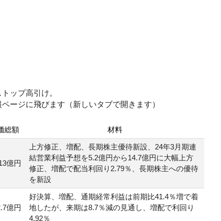
ストップ高引け。
報ページに飛びます（新しいタブで開きます）
価総額
材料
上方修正、増配、長期株主優待新設、24年3月期連
結営業利益予想を5.2億円から14.7億円に大幅上方
113億円
修正、増配で配当利回り2.79％、長期株主への優待
を新設
好決算、増配、通期経常利益は前期比41.4％増で着
2.7億円
地したが、来期は8.7％減の見通し、増配で利回り
4.92％