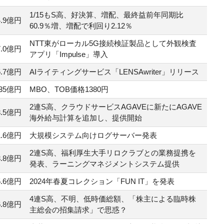
1/15もS高、好決算、増配、最終益前年同期比
4.9億円
60.9％増、増配で利回り2.12％
NTT東がローカル5G接続検証製品として外観検査
7.0億円
アプリ「Impulse」導入
5.7億円
AIライティングサービス「LENSAwriter」リリース
235億円
MBO、TOB価格1380円
2連S高、クラウドサービスAGAVEに新たにAGAVE
3.5億円
海外給与計算を追加し、提供開始
1.6億円
大規模システム向けログサーバー発表
2連S高、福利厚生大手リロクラブとの業務提携を
3.8億円
発表、ラーニングマネジメントシステム提供
5.6億円
2024年春夏コレクション「FUN IT」を発表
4連S高、不明、低時価総額、「株主による臨時株
6.8億円
主総会の招集請求」で思惑？