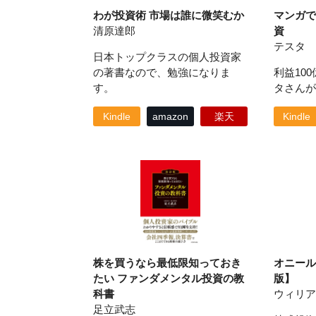
わが投資術 市場は誰に微笑むか
マンガで
清原達郎
資
テスタ
日本トップクラスの個人投資家
の著書なので、勉強になりま
利益10
す。
タさんが
Kindle
amazon
楽天
Kindle
株を買うなら最低限知っておき
オニール
たい ファンダメンタル投資の教
版】
科書
ウィリア
足立武志