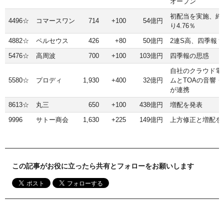
オープン
初配当を実施、終
4496☆
コマースワン
714
+100
54億円
り4.76％
4882☆
ペルセウス
426
+80
50億円
2連S高、四季報？
5476☆
高周波
700
+100
103億円
四季報の思惑
自社のクラウド電
5580☆
プロディ
1,930
+400
32億円
ムとTOAの音響
が連携
8613☆
丸三
650
+100
438億円
増配を発表
9996
サトー商会
1,630
+225
149億円
上方修正と増配を
この記事がお役に立ったら共有とフォローをお願いします