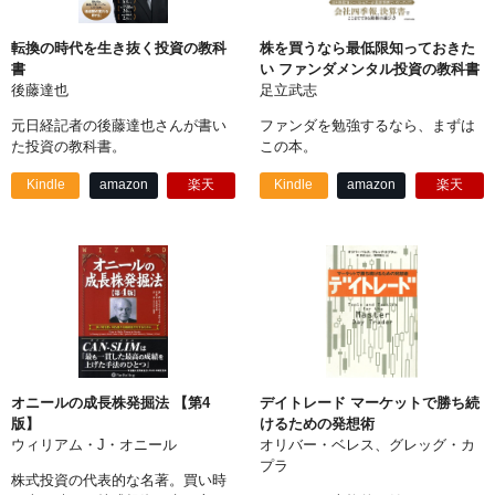
転換の時代を生き抜く投資の教科
株を買うなら最低限知っておきた
書
い ファンダメンタル投資の教科書
後藤達也
足立武志
元日経記者の後藤達也さんが書い
ファンダを勉強するなら、まずは
た投資の教科書。
この本。
Kindle
amazon
楽天
Kindle
amazon
楽天
オニールの成長株発掘法 【第4
デイトレード マーケットで勝ち続
版】
けるための発想術
ウィリアム・J・オニール
オリバー・ベレス、グレッグ・カ
プラ
株式投資の代表的な名著。買い時