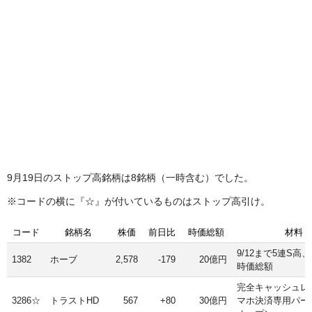
9月19日のストップ高銘柄は8銘柄（一時含む）でした。
※コードの横に『☆』が付いているものはストップ高引け。
コード
銘柄名
株価
前日比
時価総額
材料
9/12まで5連S高
1382
ホーブ
2,578
-179
20億円
時価総額
完全キャッシュレ
3286☆
トラストHD
567
+80
30億円
マホ決済専用パー