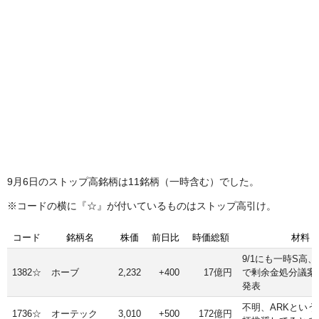
9月6日のストップ高銘柄は11銘柄（一時含む）でした。
※コードの横に『☆』が付いているものはストップ高引け。
コード
銘柄名
株価
前日比
時価総額
材料
9/1にも一時S高
1382☆
ホーブ
2,232
+400
17億円
で剰余金処分議案
発表
不明、ARKとい
1736☆
オーテック
3,010
+500
172億円