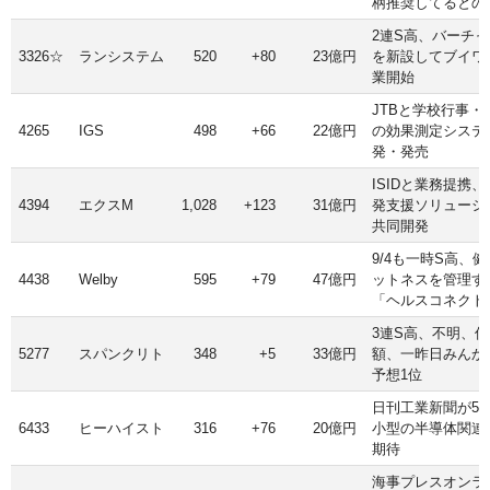
柄推奨してるとの
2連S高、バーチ
3326☆
ランシステム
520
+80
23億円
を新設してブイワ
業開始
JTBと学校行事・
4265
IGS
498
+66
22億円
の効果測定システ
発・発売
ISIDと業務提携
4394
エクスM
1,028
+123
31億円
発支援ソリューシ
共同開発
9/4も一時S高、
4438
Welby
595
+79
47億円
ットネスを管理す
「ヘルスコネクト
3連S高、不明、
5277
スパンクリト
348
+5
33億円
額、一昨日みんか
予想1位
日刊工業新聞が5
6433
ヒーハイスト
316
+76
20億円
小型の半導体関連
期待
海事プレスオンラ