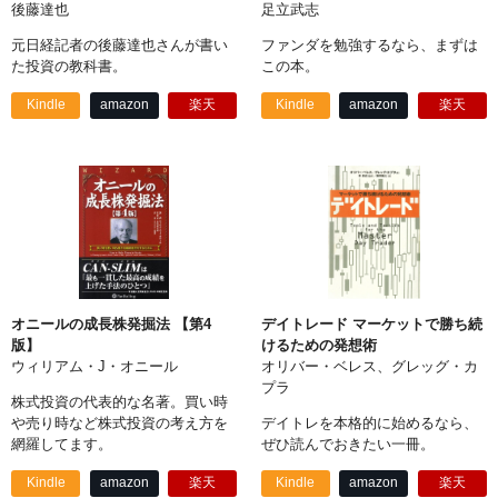
後藤達也
足立武志
元日経記者の後藤達也さんが書い
ファンダを勉強するなら、まずは
た投資の教科書。
この本。
Kindle
amazon
楽天
Kindle
amazon
楽天
オニールの成長株発掘法 【第4
デイトレード マーケットで勝ち続
版】
けるための発想術
ウィリアム・J・オニール
オリバー・ベレス、グレッグ・カ
プラ
株式投資の代表的な名著。買い時
や売り時など株式投資の考え方を
デイトレを本格的に始めるなら、
網羅してます。
ぜひ読んでおきたい一冊。
Kindle
amazon
楽天
Kindle
amazon
楽天