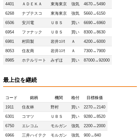
4401
ＡＤＥＫＡ
東海東京
強気
4670→5490
6268
ナブテスコ
東海東京
強気
5660→6150
6506
安川電
ＵＢＳ
買い
6690→6960
6954
ファナック
ＵＢＳ
買い
8300→8630
6981
村田製
岩井ｺｽﾓ
Ａ
4200→6000
8053
住友商
岩井ｺｽﾓ
Ａ
7300→7900
8985
ホテルリート
みずほ
買い
87000→92000
最上位を継続
コード
銘柄
機関
格付
目標株価
1911
住友林
野村
買い
2270→2140
6301
コマツ
ＵＢＳ
買い
9280→8520
6750
エレコム
モルガン
強気
2200→2000
6966
三井ハイテク
モルガン
強気
900→840