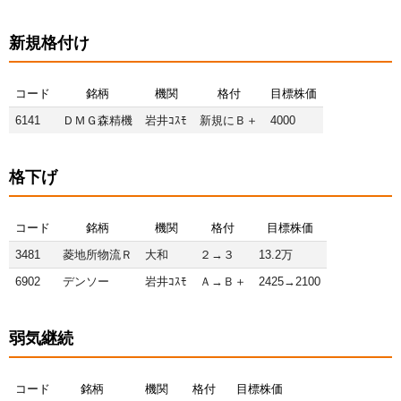
新規格付け
コード
銘柄
機関
格付
目標株価
6141
ＤＭＧ森精機
岩井ｺｽﾓ
新規にＢ＋
4000
格下げ
コード
銘柄
機関
格付
目標株価
3481
菱地所物流Ｒ
大和
２→３
13.2万
6902
デンソー
岩井ｺｽﾓ
Ａ→Ｂ＋
2425→2100
弱気継続
コード
銘柄
機関
格付
目標株価