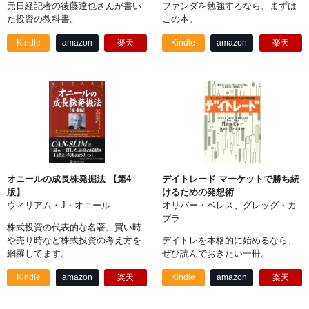
元日経記者の後藤達也さんが書い
ファンダを勉強するなら、まずは
た投資の教科書。
この本。
Kindle
amazon
楽天
Kindle
amazon
楽天
オニールの成長株発掘法 【第4
デイトレード マーケットで勝ち続
版】
けるための発想術
ウィリアム・J・オニール
オリバー・ベレス、グレッグ・カ
プラ
株式投資の代表的な名著。買い時
や売り時など株式投資の考え方を
デイトレを本格的に始めるなら、
網羅してます。
ぜひ読んでおきたい一冊。
Kindle
amazon
楽天
Kindle
amazon
楽天