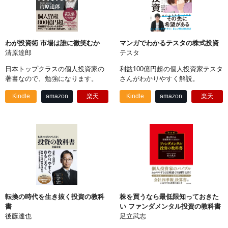
わが投資術 市場は誰に微笑むか
マンガでわかるテスタの株式投資
清原達郎
テスタ
日本トップクラスの個人投資家の
利益100億円超の個人投資家テスタ
著書なので、勉強になります。
さんがわかりやすく解説。
Kindle
amazon
楽天
Kindle
amazon
楽天
転換の時代を生き抜く投資の教科
株を買うなら最低限知っておきた
書
い ファンダメンタル投資の教科書
後藤達也
足立武志