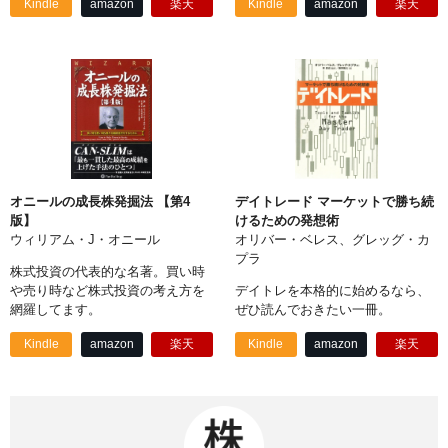
Kindle
amazon
楽天
Kindle
amazon
楽天
オニールの成長株発掘法 【第4
デイトレード マーケットで勝ち続
版】
けるための発想術
ウィリアム・J・オニール
オリバー・ベレス、グレッグ・カ
プラ
株式投資の代表的な名著。買い時
や売り時など株式投資の考え方を
デイトレを本格的に始めるなら、
網羅してます。
ぜひ読んでおきたい一冊。
Kindle
amazon
楽天
Kindle
amazon
楽天