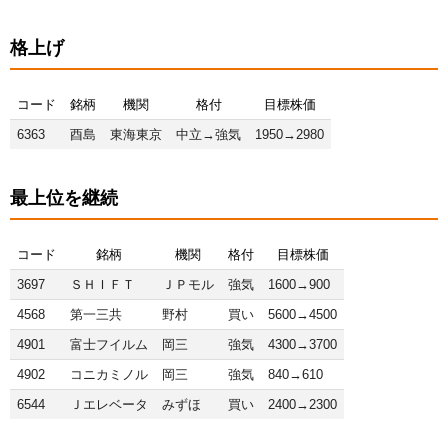
格上げ
コード
銘柄
機関
格付
目標株価
6363
酉島
東海東京
中立→強気
1950→2980
最上位を継続
コード
銘柄
機関
格付
目標株価
3697
ＳＨＩＦＴ
ＪＰモル
強気
1600→900
4568
第一三共
野村
買い
5600→4500
4901
富士フイルム
岡三
強気
4300→3700
4902
コニカミノル
岡三
強気
840→610
6544
Ｊエレベータ
みずほ
買い
2400→2300