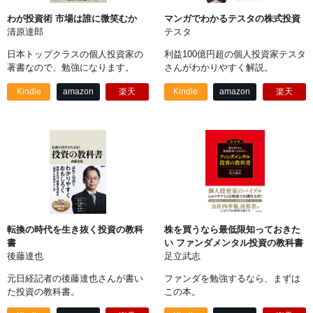
わが投資術 市場は誰に微笑むか
マンガでわかるテスタの株式投資
清原達郎
テスタ
日本トップクラスの個人投資家の
利益100億円超の個人投資家テスタ
著書なので、勉強になります。
さんがわかりやすく解説。
Kindle
amazon
楽天
Kindle
amazon
楽天
転換の時代を生き抜く投資の教科
株を買うなら最低限知っておきた
書
い ファンダメンタル投資の教科書
後藤達也
足立武志
元日経記者の後藤達也さんが書い
ファンダを勉強するなら、まずは
た投資の教科書。
この本。