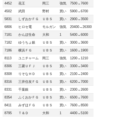
4452
花王
岡三
強気
7500→7600
4502
武田
野村
買い
5900→6700
5831
しずおかＦＧ
ＵＢＳ
買い
2900→3500
6806
ヒロセ電
モルガン
強気
20400→26300
7181
かんぽ生命
大和
1
5400→6000
7182
ゆうちょ銀
ＵＢＳ
買い
3000→3600
7186
横浜ＦＧ
ＵＢＳ
買い
1600→1900
8113
ユニチャーム
岡三
強気
1200→1210
8306
三菱ＵＦＪ
ＵＢＳ
買い
3300→3400
8308
りそなＨＤ
ＵＢＳ
買い
2100→2400
8316
三井住友ＦＧ
ＵＢＳ
買い
6200→7000
8331
千葉銀
ＵＢＳ
買い
2300→2600
8354
ふくおかＦＧ
ＵＢＳ
買い
6500→7600
8411
みずほＦＧ
ＵＢＳ
買い
7600→8500
8795
Ｔ＆Ｄ
大和
1
4400→5100