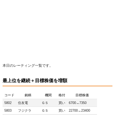
本日のレーティング一覧です。
最上位を継続＋目標株価を増額
コード
銘柄
機関
格付
目標株価
5802
住友電
ＧＳ
買い
6700→7350
5803
フジクラ
ＧＳ
買い
22700→23400