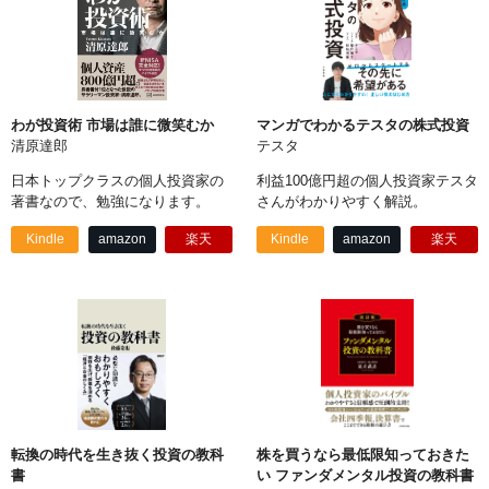
わが投資術 市場は誰に微笑むか
マンガでわかるテスタの株式投資
清原達郎
テスタ
日本トップクラスの個人投資家の
利益100億円超の個人投資家テスタ
著書なので、勉強になります。
さんがわかりやすく解説。
Kindle
amazon
楽天
Kindle
amazon
楽天
転換の時代を生き抜く投資の教科
株を買うなら最低限知っておきた
書
い ファンダメンタル投資の教科書