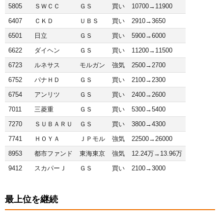
5805
ＳＷＣＣ
ＧＳ
買い
10700→11900
6407
ＣＫＤ
ＵＢＳ
買い
2910→3650
6501
日立
ＧＳ
買い
5900→6000
6622
ダイヘン
ＧＳ
買い
11200→11500
6723
ルネサス
モルガン
強気
2500→2700
6752
パナＨＤ
ＧＳ
買い
2100→2300
6754
アンリツ
ＧＳ
買い
2400→2600
7011
三菱重
ＧＳ
買い
5300→5400
7270
ＳＵＢＡＲＵ
ＧＳ
買い
3800→4300
7741
ＨＯＹＡ
ＪＰモル
強気
22500→26000
8953
都市ファンド
東海東京
強気
12.24万→13.96万
9412
スカパーＪ
ＧＳ
買い
2100→3000
最上位を継続