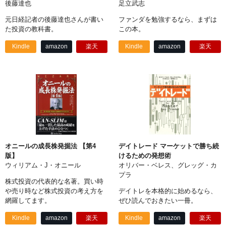
後藤達也
足立武志
元日経記者の後藤達也さんが書い
ファンダを勉強するなら、まずは
た投資の教科書。
この本。
Kindle
amazon
楽天
Kindle
amazon
楽天
オニールの成長株発掘法 【第4
デイトレード マーケットで勝ち続
版】
けるための発想術
ウィリアム・J・オニール
オリバー・ベレス、グレッグ・カ
プラ
株式投資の代表的な名著。買い時
や売り時など株式投資の考え方を
デイトレを本格的に始めるなら、
網羅してます。
ぜひ読んでおきたい一冊。
Kindle
amazon
楽天
Kindle
amazon
楽天