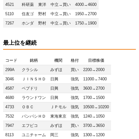
4521
科研薬
東洋
中立→買い
4000→4600
5110
住友ゴ
野村
中立→買い
1950→2700
7267
ホンダ
野村
中立→買い
1750→1900
最上位を継続
コード
銘柄
機関
格付
目標株価
299A
クラシル
みずほ
買い
2200→2000
3046
ＪＩＮＳＨＤ
日興
強気
11000→7400
4587
ペプドリ
日興
強気
3600→2700
4680
ラウンドワン
日興
強気
1700→1500
4733
ＯＢＣ
ＪＰモル
強気
10500→10200
7532
パンパシＨＤ
東海東京
強気
1240→1050
7947
エフピコ
みずほ
買い
3700→3650
8113
ユニチャーム
岡三
強気
1300→1200