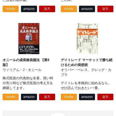
Kindle
amazon
楽天
Kindle
amazon
楽天
オニールの成長株発掘法 【第4
デイトレード マーケットで勝ち続
版】
けるための発想術
ウィリアム・J・オニール
オリバー・ベレス、グレッグ・カ
プラ
株式投資の代表的な名著。買い時
や売り時など株式投資の考え方を
デイトレを本格的に始めるなら、
網羅してます。
ぜひ読んでおきたい一冊。
Kindle
amazon
楽天
Kindle
amazon
楽天