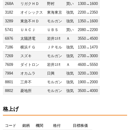
268A
リガクＨＤ
野村
買い
1300→1600
3182
オイシックス
東海東京
強気
2200→2350
3289
東急不ＨＤ
モルガン
強気
1350→1600
5741
ＵＡＣＪ
ＵＢＳ
買い
2080→2200
6976
太陽誘電
岩井ｺｽﾓ
Ａ
3550→4500
7186
横浜ＦＧ
ＪＰモル
強気
1330→1470
7269
スズキ
モルガン
強気
2700→3000
7609
ダイトロン
岩井ｺｽﾓ
Ａ
4600→5550
7994
オカムラ
日興
強気
3200→3300
8801
三井不
モルガン
強気
1900→2000
8802
菱地所
モルガン
強気
3500→4000
格上げ
コード
銘柄
機関
格付
目標株価