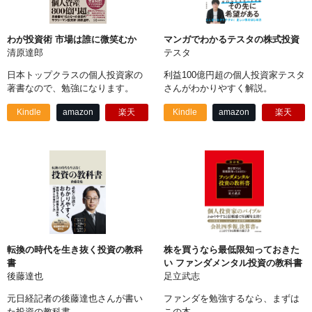
わが投資術 市場は誰に微笑むか
マンガでわかるテスタの株式投資
清原達郎
テスタ
日本トップクラスの個人投資家の
利益100億円超の個人投資家テスタ
著書なので、勉強になります。
さんがわかりやすく解説。
Kindle
amazon
楽天
Kindle
amazon
楽天
転換の時代を生き抜く投資の教科
株を買うなら最低限知っておきた
書
い ファンダメンタル投資の教科書
後藤達也
足立武志
元日経記者の後藤達也さんが書い
ファンダを勉強するなら、まずは
た投資の教科書。
この本。