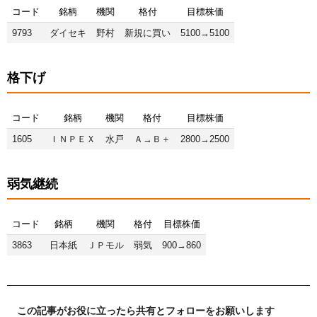
コード
銘柄
機関
格付
目標株価
9793
ダイセキ
野村
新規に買い
5100→5100
格下げ
コード
銘柄
機関
格付
目標株価
1605
ＩＮＰＥＸ
水戸
Ａ→Ｂ＋
2800→2500
弱気継続
コード
銘柄
機関
格付
目標株価
3863
日本紙
ＪＰモル
弱気
900→860
この記事がお役に立ったら共有とフォローをお願いします