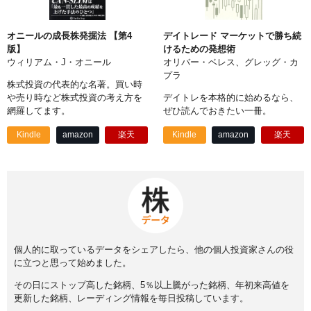
オニールの成長株発掘法 【第4
デイトレード マーケットで勝ち続
版】
けるための発想術
ウィリアム・J・オニール
オリバー・ベレス、グレッグ・カ
プラ
株式投資の代表的な名著。買い時
や売り時など株式投資の考え方を
デイトレを本格的に始めるなら、
網羅してます。
ぜひ読んでおきたい一冊。
Kindle
amazon
楽天
Kindle
amazon
楽天
個人的に取っているデータをシェアしたら、他の個人投資家さんの役
に立つと思って始めました。
その日にストップ高した銘柄、5％以上騰がった銘柄、年初来高値を
更新した銘柄、レーディング情報を毎日投稿しています。