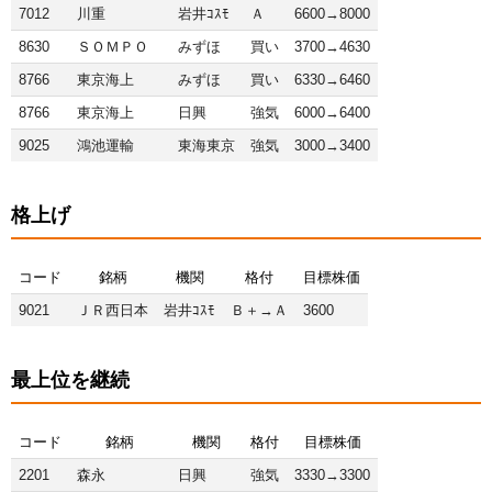
7012
川重
岩井ｺｽﾓ
Ａ
6600→8000
8630
ＳＯＭＰＯ
みずほ
買い
3700→4630
8766
東京海上
みずほ
買い
6330→6460
8766
東京海上
日興
強気
6000→6400
9025
鴻池運輸
東海東京
強気
3000→3400
格上げ
コード
銘柄
機関
格付
目標株価
9021
ＪＲ西日本
岩井ｺｽﾓ
Ｂ＋→Ａ
3600
最上位を継続
コード
銘柄
機関
格付
目標株価
2201
森永
日興
強気
3330→3300