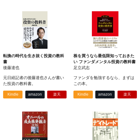
転換の時代を生き抜く投資の教科
株を買うなら最低限知っておきた
書
い ファンダメンタル投資の教科書
後藤達也
足立武志
元日経記者の後藤達也さんが書い
ファンダを勉強するなら、まずは
た投資の教科書。
この本。
Kindle
amazon
楽天
Kindle
amazon
楽天