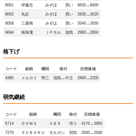
8001
伊藤忠
みずほ
買い
8600→8400
8002
丸紅
みずほ
買い
2830→2620
8058
三菱商
みずほ
買い
3540→2830
9044
南海電
ＪＰモル
強気
2900→2850
格下げ
コード
銘柄
機関
格付
目標株価
4385
メルカリ
岡三
強気→中立
2800→2200
弱気継続
コード
銘柄
機関
格付
目標株価
5714
ＤＯＷＡ
ＵＢＳ
売り
4170→3900
7270
ＳＵＢＡＲＵ
モルガン
弱気
2600→2000