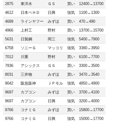
2875
東洋水
ＧＳ
買い
12400→13700
4612
日本ペＨＤ
日興
強気
1100→1300
4689
ラインヤフー
みずほ
買い
470→490
4966
上村工
野村
買い
13700→15700
5631
日製鋼
岡三
強気
5400→7900
6758
ソニーＧ
マッコリ
強気
3380→3950
7012
川重
野村
買い
6100→7700
7936
アシックス
ＧＳ
買い
3300→3500
8031
三井物
みずほ
買い
3470→3540
9042
阪急阪神
ＪＰモル
強気
4850→4900
9697
カプコン
みずほ
買い
3700→4100
9697
カプコン
日興
強気
3200→4000
9766
コナミＧ
みずほ
買い
15800→17700
9766
コナミＧ
日興
強気
15000→17700