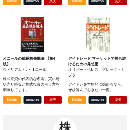
Kindle
amazon
楽天
Kindle
amazon
楽天
オニールの成長株発掘法 【第4
デイトレード マーケットで勝ち続
版】
けるための発想術
ウィリアム・J・オニール
オリバー・ベレス、グレッグ・カ
プラ
株式投資の代表的な名著。買い時
や売り時など株式投資の考え方を
デイトレを本格的に始めるなら、
網羅してます。
ぜひ読んでおきたい一冊。
Kindle
amazon
楽天
Kindle
amazon
楽天