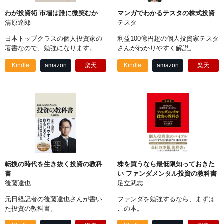
わが投資術 市場は誰に微笑むか
マンガでわかるテスタの株式投資
清原達郎
テスタ
日本トップクラスの個人投資家の
利益100億円超の個人投資家テスタ
著書なので、勉強になります。
さんがわかりやすく解説。
Kindle
amazon
楽天
Kindle
amazon
楽天
転換の時代を生き抜く投資の教科
株を買うなら最低限知っておきた
書
い ファンダメンタル投資の教科書
後藤達也
足立武志
元日経記者の後藤達也さんが書い
ファンダを勉強するなら、まずは
た投資の教科書。
この本。