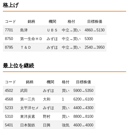
格上げ
コード
銘柄
機関
格付
目標株価
7701
島津
ＵＢＳ
中立→買い
4860→5130
8750
第一生命ＨＤ
みずほ
中立→買い
5300
8795
Ｔ＆Ｄ
みずほ
中立→買い
2540→3950
最上位を継続
コード
銘柄
機関
格付
目標株価
4502
武田
みずほ
買い
5900→5350
4568
第一三共
大和
1
6200→6100
5233
太平洋セメ
みずほ
買い
4400→4300
5310
東洋炭素
野村
買い
8800→8100
5401
日本製鉄
日興
強気
4600→4000