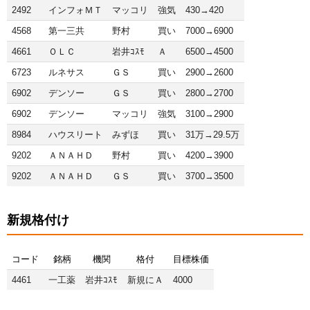
2492
インフォＭＴ
マッコリ
強気
430→420
4568
第一三共
野村
買い
7000→6900
4661
ＯＬＣ
岩井ｺｽﾓ
Ａ
6500→4500
6723
ルネサス
ＧＳ
買い
2900→2600
6902
デンソー
ＧＳ
買い
2800→2700
6902
デンソー
マッコリ
強気
3100→2900
8984
ハウスリート
みずほ
買い
31万→29.5万
9202
ＡＮＡＨＤ
野村
買い
4200→3900
9202
ＡＮＡＨＤ
ＧＳ
買い
3700→3500
新規格付け
コード
銘柄
機関
格付
目標株価
4461
一工薬
岩井ｺｽﾓ
新規にＡ
4000