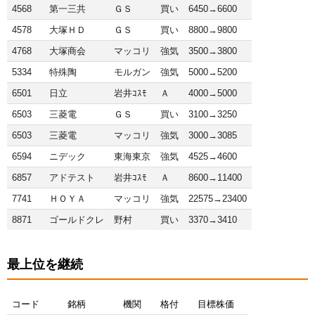
4568
第一三共
ＧＳ
買い
6450→6600
4578
大塚ＨＤ
ＧＳ
買い
8800→9800
4768
大塚商会
マッコリ
強気
3500→3800
5334
特殊陶
モルガン
強気
5000→5200
6501
日立
岩井ｺｽﾓ
Ａ
4000→5000
6503
三菱電
ＧＳ
買い
3100→3250
6503
三菱電
マッコリ
強気
3000→3085
6594
ニデック
東海東京
強気
4525→4600
6857
アドテスト
岩井ｺｽﾓ
Ａ
8600→11400
7741
ＨＯＹＡ
マッコリ
強気
22575→23400
8871
ゴールドクレ
野村
買い
3370→3410
最上位を継続
コード
銘柄
機関
格付
目標株価