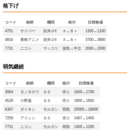
格下げ
コード
銘柄
機関
格付
目標株価
4751
サイバー
岩井ｺｽﾓ
Ａ→Ｂ＋
1300→1100
4816
東映アニメ
岩井ｺｽﾓ
Ａ→Ｂ＋
3700→3800
7731
ニコン
マッコリ
強気→中立
2000→2000
弱気継続
コード
銘柄
機関
格付
目標株価
3064
モノタロウ
ＧＳ
売り
1600→1700
4528
小野薬
ＧＳ
売り
1900→1850
6367
ダイキン
モルガン
弱気
20000→18000
7259
アイシン
ＧＳ
売り
1467→1450
7731
ニコン
モルガン
弱気
1400→1200