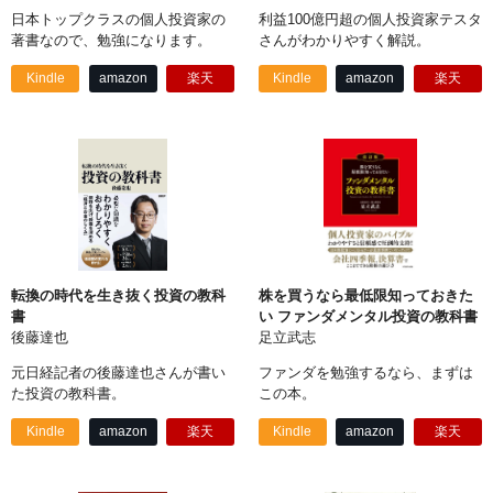
日本トップクラスの個人投資家の
利益100億円超の個人投資家テスタ
著書なので、勉強になります。
さんがわかりやすく解説。
Kindle
amazon
楽天
Kindle
amazon
楽天
転換の時代を生き抜く投資の教科
株を買うなら最低限知っておきた
書
い ファンダメンタル投資の教科書
後藤達也
足立武志
元日経記者の後藤達也さんが書い
ファンダを勉強するなら、まずは
た投資の教科書。
この本。
Kindle
amazon
楽天
Kindle
amazon
楽天