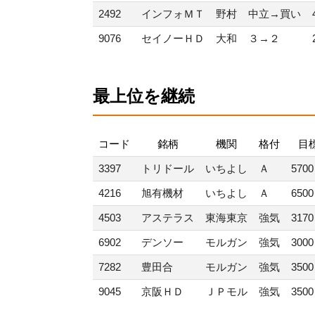
2492
インフォＭＴ
野村
中立→買い
9076
セイノーＨＤ
大和
３→２
最上位を継続
コード
銘柄
機関
格付
目
3397
トリドール
いちよし
Ａ
570
4216
旭有機材
いちよし
Ａ
650
4503
アステラス
東海東京
強気
317
6902
デンソー
モルガン
強気
300
7282
豊田合
モルガン
強気
350
9045
京阪ＨＤ
ＪＰモル
強気
350