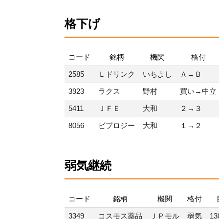
格下げ
コード
銘柄
機関
格付
2585
Ｌドリンク
いちよし
Ａ→Ｂ
3923
ラクス
野村
買い→中立
5411
ＪＦＥ
大和
２→３
8056
ビプロジー
大和
１→２
弱気継続
コード
銘柄
機関
格付
3349
コスモス薬品
ＪＰモル
弱気
13