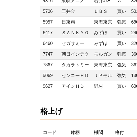
4816
東映アニメ
岩井ｺｽﾓ
Ａ
32
5706
三井金
ＵＢＳ
買い
59
5957
日東精
東海東京
強気
69
6417
ＳＡＮＫＹＯ
みずほ
買い
24
6460
セガサミー
みずほ
買い
32
7747
朝日インテク
モルガン
強気
36
7867
タカラトミー
東海東京
強気
36
9069
センコーＨＤ
ＪＰモル
強気
13
9627
アインＨＤ
野村
買い
69
格上げ
コード
銘柄
機関
格付