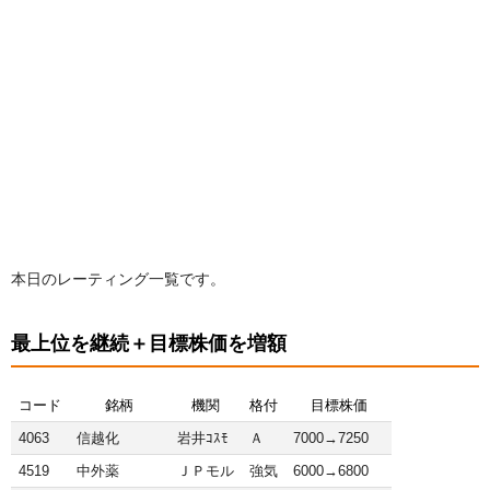
本日のレーティング一覧です。
最上位を継続＋目標株価を増額
コード
銘柄
機関
格付
目標株価
4063
信越化
岩井ｺｽﾓ
Ａ
7000→7250
4519
中外薬
ＪＰモル
強気
6000→6800