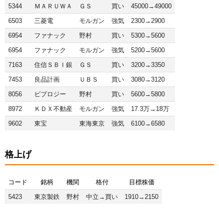
5344
ＭＡＲＵＷＡ
ＧＳ
買い
45000→49000
6503
三菱電
モルガン
強気
2300→2900
6954
ファナック
野村
買い
5300→5600
6954
ファナック
モルガン
強気
5200→5600
7163
住信ＳＢＩ銀
ＧＳ
買い
3200→3350
7453
良品計画
ＵＢＳ
買い
3080→3120
8056
ビプロジー
野村
買い
5600→5800
8972
ＫＤＸ不動産
モルガン
強気
17.3万→18万
9602
東宝
東海東京
強気
6100→6580
格上げ
コード
銘柄
機関
格付
目標株価
5423
東京製鉄
野村
中立→買い
1910→2150