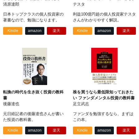
清原達郎
テスタ
日本トップクラスの個人投資家の
利益100億円超の個人投資家テスタ
著書なので、勉強になります。
さんがわかりやすく解説。
Kindle
amazon
楽天
Kindle
amazon
楽天
転換の時代を生き抜く投資の教科
株を買うなら最低限知っておきた
書
い ファンダメンタル投資の教科書
後藤達也
足立武志
元日経記者の後藤達也さんが書い
ファンダを勉強するなら、まずは
た投資の教科書。
この本。
Kindle
amazon
楽天
Kindle
amazon
楽天