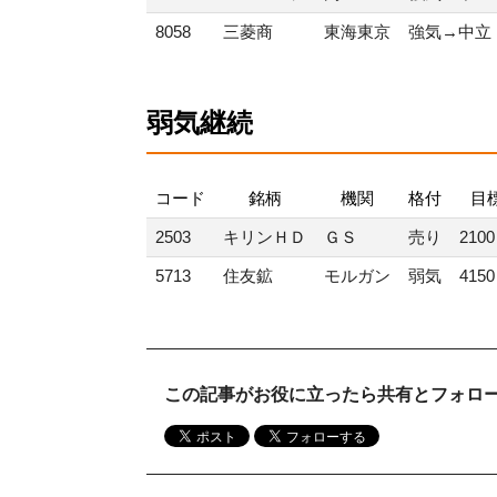
8058
三菱商
東海東京
強気→中立
弱気継続
コード
銘柄
機関
格付
目
2503
キリンＨＤ
ＧＳ
売り
210
5713
住友鉱
モルガン
弱気
415
この記事がお役に立ったら共有とフォロ