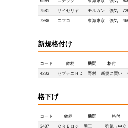
6594
ニデック
東海東京
強気
90
7581
サイゼリヤ
モルガン
強気
72
7988
ニフコ
東海東京
強気
46
新規格付け
コード
銘柄
機関
格付
4293
セプテニＨＤ
野村
新規に買い
格下げ
コード
銘柄
機関
格付
3487
ＣＲＥロジ
岡三
強気→中立