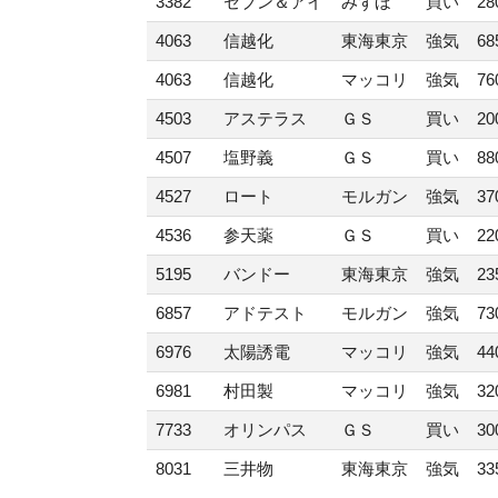
3382
セブン＆アイ
みずほ
買い
28
4063
信越化
東海東京
強気
68
4063
信越化
マッコリ
強気
76
4503
アステラス
ＧＳ
買い
20
4507
塩野義
ＧＳ
買い
88
4527
ロート
モルガン
強気
37
4536
参天薬
ＧＳ
買い
22
5195
バンドー
東海東京
強気
23
6857
アドテスト
モルガン
強気
73
6976
太陽誘電
マッコリ
強気
44
6981
村田製
マッコリ
強気
32
7733
オリンパス
ＧＳ
買い
30
8031
三井物
東海東京
強気
33