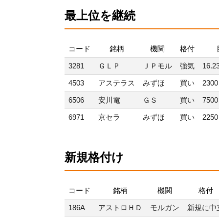
最上位を継続
コード
銘柄
機関
格付
3281
ＧＬＰ
ＪＰモル
強気
16.
4503
アステラス
みずほ
買い
230
6506
安川電
ＧＳ
買い
750
6971
京セラ
みずほ
買い
225
新規格付け
コード
銘柄
機関
格付
186A
アストロＨＤ
モルガン
新規に中