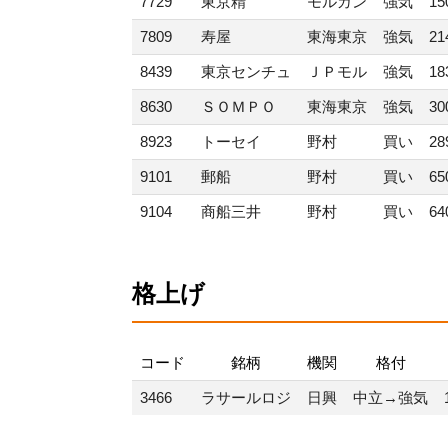
7729
東京精
モルガン
強気
15
7809
寿屋
東海東京
強気
21
8439
東京センチュ
ＪＰモル
強気
18
8630
ＳＯＭＰＯ
東海東京
強気
30
8923
トーセイ
野村
買い
28
9101
郵船
野村
買い
65
9104
商船三井
野村
買い
64
格上げ
コード
銘柄
機関
格付
3466
ラサールロジ
日興
中立→強気