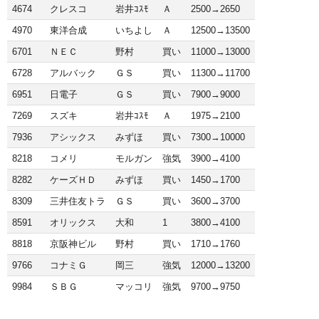
4674
クレスコ
岩井ｺｽﾓ
Ａ
2500→2650
4970
東洋合成
いちよし
Ａ
12500→13500
6701
ＮＥＣ
野村
買い
11000→13000
6728
アルバック
ＧＳ
買い
11300→11700
6951
日電子
ＧＳ
買い
7900→9000
7269
スズキ
岩井ｺｽﾓ
Ａ
1975→2100
7936
アシックス
みずほ
買い
7300→10000
8218
コメリ
モルガン
強気
3900→4100
8282
ケーズＨＤ
みずほ
買い
1450→1700
8309
三井住友トラ
ＧＳ
買い
3600→3700
8591
オリックス
大和
1
3800→4100
8818
京阪神ビル
野村
買い
1710→1760
9766
コナミＧ
岡三
強気
12000→13200
9984
ＳＢＧ
マッコリ
強気
9700→9750