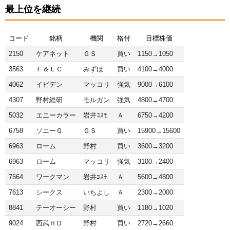
最上位を継続
コード
銘柄
機関
格付
目標株価
2150
ケアネット
ＧＳ
買い
1150→1050
3563
Ｆ＆ＬＣ
みずほ
買い
4100→4000
4062
イビデン
マッコリ
強気
9000→6100
4307
野村総研
モルガン
強気
4800→4700
5032
エニーカラー
岩井ｺｽﾓ
Ａ
6750→4200
6758
ソニーＧ
ＧＳ
買い
15900→15600
6963
ローム
野村
買い
3600→3200
6963
ローム
マッコリ
強気
3100→2400
7564
ワークマン
岩井ｺｽﾓ
Ａ
5600→4800
7613
シークス
いちよし
Ａ
2300→2000
8841
テーオーシー
野村
買い
1180→1020
9024
西武ＨＤ
野村
買い
2720→2660