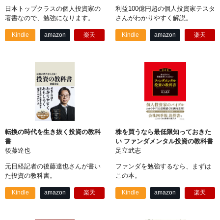
日本トップクラスの個人投資家の
利益100億円超の個人投資家テスタ
著書なので、勉強になります。
さんがわかりやすく解説。
Kindle
amazon
楽天
Kindle
amazon
楽天
転換の時代を生き抜く投資の教科
株を買うなら最低限知っておきた
書
い ファンダメンタル投資の教科書
後藤達也
足立武志
元日経記者の後藤達也さんが書い
ファンダを勉強するなら、まずは
た投資の教科書。
この本。
Kindle
amazon
楽天
Kindle
amazon
楽天