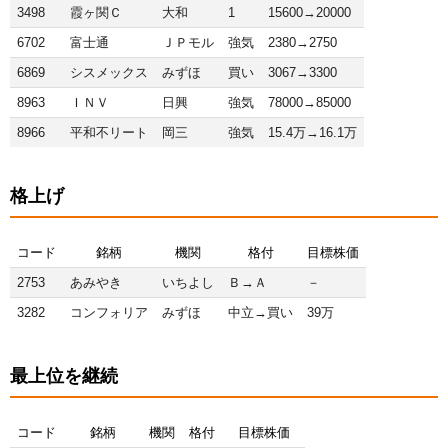
3498
霞ヶ関Ｃ
大和
1
15600→20000
6702
富士通
ＪＰモル
強気
2380→2750
6869
シスメックス
みずほ
買い
3067→3300
8963
ＩＮＶ
日興
強気
78000→85000
8966
平和不リート
岡三
強気
15.4万→16.1万
格上げ
コード
銘柄
機関
格付
目標株価
2753
あみやき
いちよし
Ｂ→Ａ
－
3282
コンフォリア
みずほ
中立→買い
39万
最上位を継続
コード
銘柄
機関
格付
目標株価