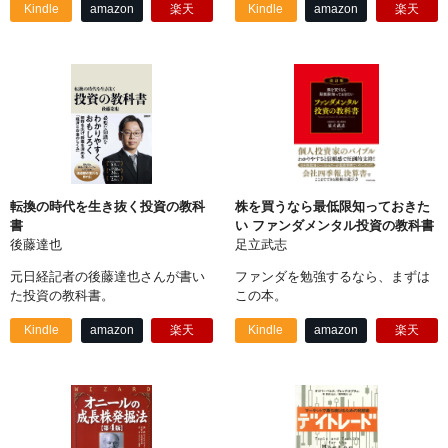
Kindle
amazon
楽天
Kindle
amazon
楽天
転換の時代を生き抜く投資の教科
株を買うなら最低限知っておきた
書
い ファンダメンタル投資の教科書
後藤達也
足立武志
元日経記者の後藤達也さんが書い
ファンダを勉強するなら、まずは
た投資の教科書。
この本。
Kindle
amazon
楽天
Kindle
amazon
楽天