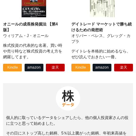
オニールの成長株発掘法 【第4
デイトレード マーケットで勝ち続
版】
けるための発想術
ウィリアム・J・オニール
オリバー・ベレス、グレッグ・カ
プラ
株式投資の代表的な名著。買い時
や売り時など株式投資の考え方を
デイトレを本格的に始めるなら、
網羅してます。
ぜひ読んでおきたい一冊。
Kindle
amazon
楽天
Kindle
amazon
楽天
個人的に取っているデータをシェアしたら、他の個人投資家さんの役
に立つと思って始めました。
その日にストップ高した銘柄、5％以上騰がった銘柄、年初来高値を