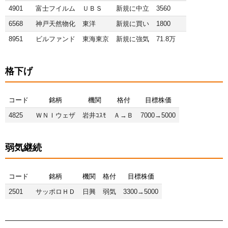
4901
富士フイルム
ＵＢＳ
新規に中立
3560
6568
神戸天然物化
東洋
新規に買い
1800
8951
ビルファンド
東海東京
新規に強気
71.8万
格下げ
コード
銘柄
機関
格付
目標株価
4825
ＷＮＩウェザ
岩井ｺｽﾓ
Ａ→Ｂ
7000→5000
弱気継続
コード
銘柄
機関
格付
目標株価
2501
サッポロＨＤ
日興
弱気
3300→5000