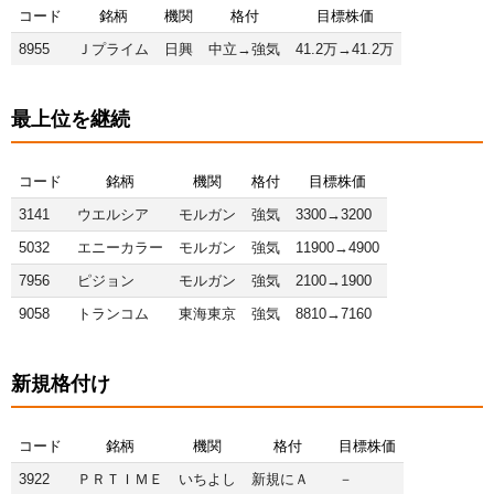
コード
銘柄
機関
格付
目標株価
8955
Ｊプライム
日興
中立→強気
41.2万→41.2万
最上位を継続
コード
銘柄
機関
格付
目標株価
3141
ウエルシア
モルガン
強気
3300→3200
5032
エニーカラー
モルガン
強気
11900→4900
7956
ピジョン
モルガン
強気
2100→1900
9058
トランコム
東海東京
強気
8810→7160
新規格付け
コード
銘柄
機関
格付
目標株価
3922
ＰＲＴＩＭＥ
いちよし
新規にＡ
－