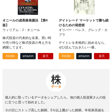
オニールの成長株発掘法 【第4
デイトレード マーケットで勝ち続
版】
けるための発想術
ウィリアム・J・オニール
オリバー・ベレス、グレッグ・カ
プラ
株式投資の代表的な名著。買い時
や売り時など株式投資の考え方を
デイトレを本格的に始めるなら、
網羅してます。
ぜひ読んでおきたい一冊。
Kindle
amazon
楽天
Kindle
amazon
楽天
個人的に取っているデータをシェアしたら、他の個人投資家さんの役
に立つと思って始めました。
その日にストップ高した銘柄、5％以上騰がった銘柄、年初来高値を