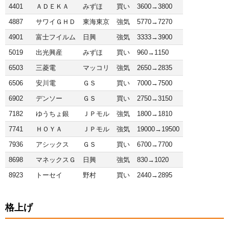
4401
ＡＤＥＫＡ
みずほ
買い
3600→3800
4887
サワイＧＨＤ
東海東京
強気
5770→7270
4901
富士フイルム
日興
強気
3333→3900
5019
出光興産
みずほ
買い
960→1150
6503
三菱電
マッコリ
強気
2650→2835
6506
安川電
ＧＳ
買い
7000→7500
6902
デンソー
ＧＳ
買い
2750→3150
7182
ゆうちょ銀
ＪＰモル
強気
1800→1810
7741
ＨＯＹＡ
ＪＰモル
強気
19000→19500
7936
アシックス
ＧＳ
買い
6700→7700
8698
マネックスＧ
日興
強気
830→1020
8923
トーセイ
野村
買い
2440→2895
格上げ