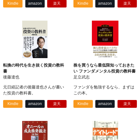
Kindle
amazon
楽天
Kindle
amazon
楽天
転換の時代を生き抜く投資の教科
株を買うなら最低限知っておきた
書
い ファンダメンタル投資の教科書
後藤達也
足立武志
元日経記者の後藤達也さんが書い
ファンダを勉強するなら、まずは
た投資の教科書。
この本。
Kindle
amazon
楽天
Kindle
amazon
楽天