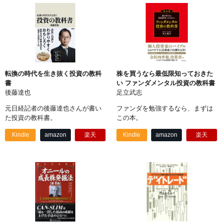
転換の時代を生き抜く投資の教科
株を買うなら最低限知っておきた
書
い ファンダメンタル投資の教科書
後藤達也
足立武志
元日経記者の後藤達也さんが書い
ファンダを勉強するなら、まずは
た投資の教科書。
この本。
Kindle
amazon
楽天
Kindle
amazon
楽天