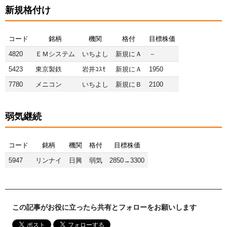
新規格付け
コード
銘柄
機関
格付
目標株価
4820
ＥＭシステム
いちよし
新規にＡ
－
5423
東京製鉄
岩井ｺｽﾓ
新規にＡ
1950
7780
メニコン
いちよし
新規にＢ
2100
弱気継続
コード
銘柄
機関
格付
目標株価
5947
リンナイ
日興
弱気
2850→3300
この記事がお役に立ったら共有とフォローをお願いします