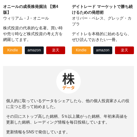
オニールの成長株発掘法 【第4
デイトレード マーケットで勝ち続
版】
けるための発想術
ウィリアム・J・オニール
オリバー・ベレス、グレッグ・カ
プラ
株式投資の代表的な名著。買い時
や売り時など株式投資の考え方を
デイトレを本格的に始めるなら、
網羅してます。
ぜひ読んでおきたい一冊。
Kindle
amazon
楽天
Kindle
amazon
楽天
個人的に取っているデータをシェアしたら、他の個人投資家さんの役
に立つと思って始めました。
その日にストップ高した銘柄、5％以上騰がった銘柄、年初来高値を
更新した銘柄、レーディング情報を毎日投稿しています。
更新情報をSNSで発信しています。