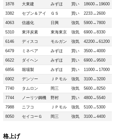
1878
大東建
みずほ
買い
18600→19600
3382
セブン＆アイ
ＧＳ
買い
2233→2600
4063
信越化
日興
強気
5900→7800
5310
東洋炭素
東海東京
強気
6900→8330
6146
ディスコ
モルガン
強気
42200→61200
6479
ミネベア
みずほ
買い
3500→4000
6622
ダイヘン
みずほ
買い
6900→9500
6856
堀場製
みずほ
買い
11000→17000
6902
デンソー
ＪＰモル
強気
3100→3200
7740
タムロン
岡三
強気
5600→8250
7744
ノーリツ鋼機
野村
買い
4800→5540
7988
ニフコ
ＪＰモル
強気
5100→5300
8050
セイコーＧ
岡三
強気
3100→4400
格上げ