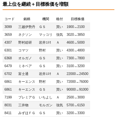
最上位を継続＋目標株価を増額
コード
銘柄
機関
格付
目標株価
3099
三越伊勢丹
ＧＳ
買い
1900→2100
3659
ネクソン
マッコリ
強気
3020→3850
4307
野村総研
岩井ｺｽﾓ
Ａ
4600→5000
6301
コマツ
野村
買い
4300→4800
6368
オルガノ
ＧＳ
買い
7300→7800
6479
ミネベア
ＧＳ
買い
3100→3200
6702
富士通
岩井ｺｽﾓ
Ａ
22000→24500
6861
キーエンス
野村
買い
72000→76000
6861
キーエンス
ＧＳ
買い
90000→91000
7199
プレミアＧ
いちよし
Ａ
2500→3000
8031
三井物
モルガン
強気
5700→6150
8411
みずほＦＧ
ＧＳ
買い
3200→3300