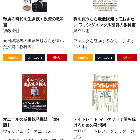
転換の時代を生き抜く投資の教科
株を買うなら最低限知っておきた
書
い ファンダメンタル投資の教科書
後藤達也
足立武志
元日経記者の後藤達也さんが書い
ファンダを勉強するなら、まずは
た投資の教科書。
この本。
Kindle
amazon
楽天
Kindle
amazon
楽天
オニールの成長株発掘法 【第4
デイトレード マーケットで勝ち続
版】
けるための発想術
ウィリアム・J・オニール
オリバー・ベレス、グレッグ・カ
プラ