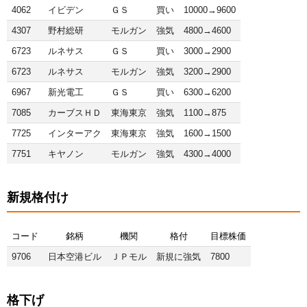
4062
イビデン
ＧＳ
買い
10000→9600
4307
野村総研
モルガン
強気
4800→4600
6723
ルネサス
ＧＳ
買い
3000→2900
6723
ルネサス
モルガン
強気
3200→2900
6967
新光電工
ＧＳ
買い
6300→6200
7085
カーブスＨＤ
東海東京
強気
1100→875
7725
インターアク
東海東京
強気
1600→1500
7751
キヤノン
モルガン
強気
4300→4000
新規格付け
コード
銘柄
機関
格付
目標株価
9706
日本空港ビル
ＪＰモル
新規に強気
7800
格下げ