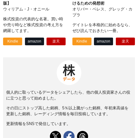
版】
けるための発想術
ウィリアム・J・オニール
オリバー・ベレス、グレッグ・カ
プラ
株式投資の代表的な名著。買い時
や売り時など株式投資の考え方を
デイトレを本格的に始めるなら、
網羅してます。
ぜひ読んでおきたい一冊。
Kindle
amazon
楽天
Kindle
amazon
楽天
個人的に取っているデータをシェアしたら、他の個人投資家さんの役
に立つと思って始めました。
その日にストップ高した銘柄、5％以上騰がった銘柄、年初来高値を
更新した銘柄、レーディング情報を毎日投稿しています。
更新情報をSNSで発信しています。