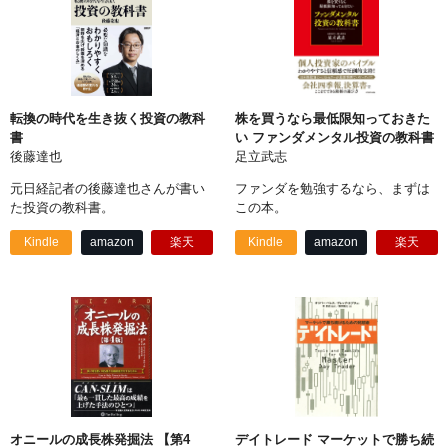
転換の時代を生き抜く投資の教科
株を買うなら最低限知っておきた
書
い ファンダメンタル投資の教科書
後藤達也
足立武志
元日経記者の後藤達也さんが書い
ファンダを勉強するなら、まずは
た投資の教科書。
この本。
Kindle
amazon
楽天
Kindle
amazon
楽天
オニールの成長株発掘法 【第4
デイトレード マーケットで勝ち続