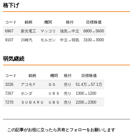
格下げ
コード
銘柄
機関
格付
目標株価
6967
新光電工
マッコリ
強気→中立
6800→5600
9107
川崎汽
モルガン
中立→弱気
3100→3000
弱気継続
コード
銘柄
機関
格付
目標株価
3226
アコモＦ
ＧＳ
売り
51.4万→57.1万
7267
ホンダ
ＵＢＳ
売り
1300→1200
7270
ＳＵＢＡＲＵ
ＵＢＳ
売り
2200→2300
この記事がお役に立ったら共有とフォローをお願いします