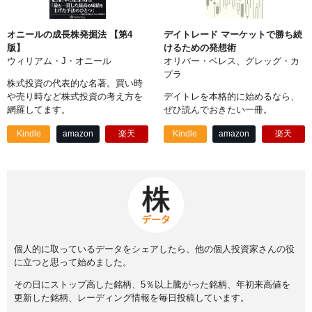
オニールの成長株発掘法 【第4
デイトレード マーケットで勝ち続
版】
けるための発想術
ウィリアム・J・オニール
オリバー・ベレス、グレッグ・カ
プラ
株式投資の代表的な名著。買い時
や売り時など株式投資の考え方を
デイトレを本格的に始めるなら、
網羅してます。
ぜひ読んでおきたい一冊。
Kindle
amazon
楽天
Kindle
amazon
楽天
個人的に取っているデータをシェアしたら、他の個人投資家さんの役
に立つと思って始めました。
その日にストップ高した銘柄、5％以上騰がった銘柄、年初来高値を
更新した銘柄、レーディング情報を毎日投稿しています。