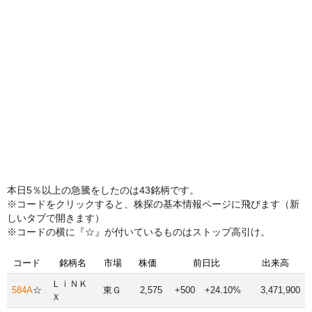
本日5％以上の急騰をしたのは43銘柄です。
※コードをクリックすると、株探の基本情報ページに飛びます（新
しいタブで開きます）
※コードの横に『☆』が付いているものはストップ高引け。
コード
銘柄名
市場
株価
前日比
出来高
ＬｉＮＫ
584A
☆
東Ｇ
2,575
+500
+24.10%
3,471,900
Ｘ