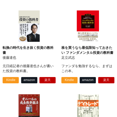
転換の時代を生き抜く投資の教科
株を買うなら最低限知っておきた
書
い ファンダメンタル投資の教科書
後藤達也
足立武志
元日経記者の後藤達也さんが書い
ファンダを勉強するなら、まずは
た投資の教科書。
この本。
Kindle
amazon
楽天
Kindle
amazon
楽天