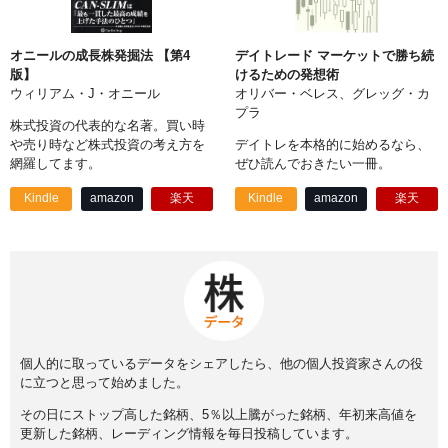
オニールの成長株発掘法 【第4
デイトレード マーケットで勝ち続
版】
けるための発想術
ウィリアム・J・オニール
オリバー・ベレス、グレッグ・カ
プラ
株式投資の代表的な名著。買い時
や売り時など株式投資の考え方を
デイトレを本格的に始めるなら、
網羅してます。
ぜひ読んでおきたい一冊。
Kindle
amazon
楽天
Kindle
amazon
楽天
個人的に取っているデータをシェアしたら、他の個人投資家さんの役
に立つと思って始めました。
その日にストップ高した銘柄、5％以上騰がった銘柄、年初来高値を
更新した銘柄、レーディング情報を毎日投稿しています。