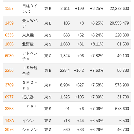
日経Ｄイ
1357
東Ｅ
2,611
+199
+8.25%
22,272,630
ンバ
楽天Ｗベ
1459
東Ｅ
105
+8
+8.25%
20,555,479
ア
6335
東京機
東Ｓ
683
+52
+8.24%
220,300
1866
北野建
東Ｓ
1,080
+81
+8.11%
61,500
アドベン
6030
東Ｇ
1,324
+96
+7.82%
49,100
チャ
ｉＳ米総
2256
東Ｅ
229.4
+16.2
+7.60%
86,780
合債
ＧＭＯ－
3769
東Ｐ
8,904
+627
+7.58%
573,900
ＰＧ
6977
抵抗器
東Ｓ
1,525
+105
+7.39%
31,700
Ｔｒａｉ
3358
東Ｓ
91
+6
+7.06%
678,600
ｌ
143A
イシン
東Ｇ
718
+44
+6.53%
6,500
3976
シャノン
東Ｇ
560
+33
+6.26%
46,700