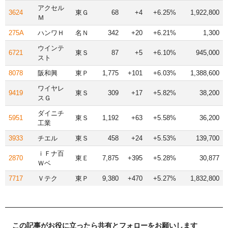
アクセル
3624
東Ｇ
68
+4
+6.25%
1,922,800
Ｍ
275A
ハンワＨ
名Ｎ
342
+20
+6.21%
1,300
ウインテ
6721
東Ｓ
87
+5
+6.10%
945,000
スト
8078
阪和興
東Ｐ
1,775
+101
+6.03%
1,388,600
ワイヤレ
9419
東Ｓ
309
+17
+5.82%
38,200
スＧ
ダイニチ
5951
東Ｓ
1,192
+63
+5.58%
36,200
工業
3933
チエル
東Ｓ
458
+24
+5.53%
139,700
ｉＦナ百
2870
東Ｅ
7,875
+395
+5.28%
30,877
Ｗベ
7717
Ｖテク
東Ｐ
9,380
+470
+5.27%
1,832,800
この記事がお役に立ったら共有とフォローをお願いします