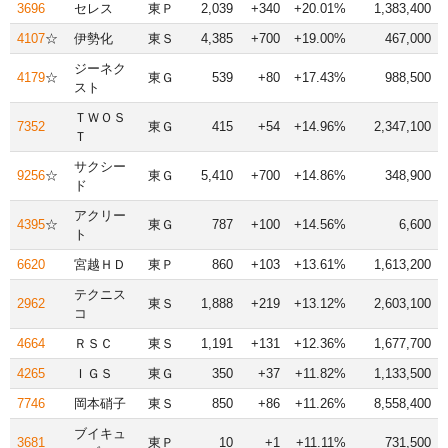
3696
セレス
東Ｐ
2,039
+340
+20.01%
1,383,400
4107
☆
伊勢化
東Ｓ
4,385
+700
+19.00%
467,000
ジーネク
4179
☆
東Ｇ
539
+80
+17.43%
988,500
スト
ＴＷＯＳ
7352
東Ｇ
415
+54
+14.96%
2,347,100
Ｔ
サクシー
9256
☆
東Ｇ
5,410
+700
+14.86%
348,900
ド
アクリー
4395
☆
東Ｇ
787
+100
+14.56%
6,600
ト
6620
宮越ＨＤ
東Ｐ
860
+103
+13.61%
1,613,200
テクニス
2962
東Ｓ
1,888
+219
+13.12%
2,603,100
コ
4664
ＲＳＣ
東Ｓ
1,191
+131
+12.36%
1,677,700
4265
ＩＧＳ
東Ｇ
350
+37
+11.82%
1,133,500
7746
岡本硝子
東Ｓ
850
+86
+11.26%
8,558,400
ブイキュ
3681
東Ｐ
10
+1
+11.11%
731,500