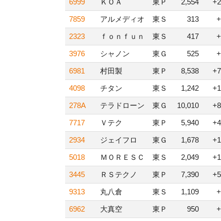
6999
ＫＯＡ
東Ｐ
2,554
+2
7859
アルメディオ
東Ｓ
313
+
2323
ｆｏｎｆｕｎ
東Ｓ
417
+
3976
シャノン
東Ｇ
525
+
6981
村田製
東Ｐ
8,538
+7
4098
チタン
東Ｓ
1,242
+1
278A
テラドローン
東Ｇ
10,010
+8
7717
Ｖテク
東Ｐ
5,940
+4
2934
ジェイフロ
東Ｇ
1,678
+1
5018
ＭＯＲＥＳＣ
東Ｓ
2,049
+1
3445
ＲＳテクノ
東Ｐ
7,390
+5
9313
丸八倉
東Ｓ
1,109
+
6962
大真空
東Ｐ
950
+