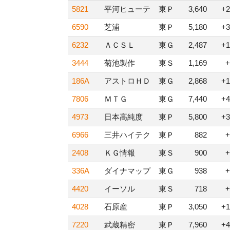
5821
平河ヒューテ
東Ｐ
3,640
+2
6590
芝浦
東Ｐ
5,180
+3
6232
ＡＣＳＬ
東Ｇ
2,487
+1
3444
菊池製作
東Ｓ
1,169
+
186A
アストロＨＤ
東Ｇ
2,868
+1
7806
ＭＴＧ
東Ｇ
7,440
+4
4973
日本高純度
東Ｐ
5,800
+3
6966
三井ハイテク
東Ｐ
882
+
2408
ＫＧ情報
東Ｓ
900
+
336A
ダイナマップ
東Ｇ
938
+
4420
イーソル
東Ｓ
718
+
4028
石原産
東Ｐ
3,050
+1
7220
武蔵精密
東Ｐ
7,960
+4