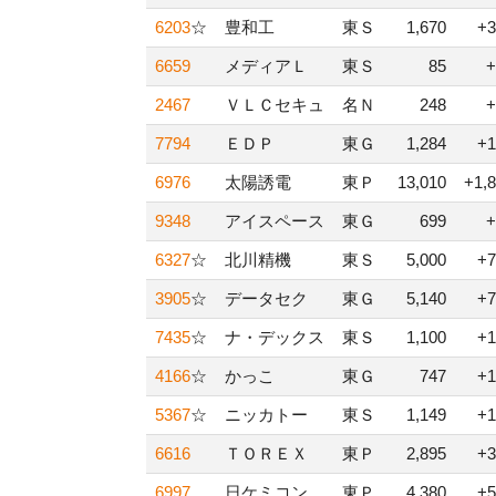
6203
☆
豊和工
東Ｓ
1,670
+3
6659
メディアＬ
東Ｓ
85
+
2467
ＶＬＣセキュ
名Ｎ
248
+
7794
ＥＤＰ
東Ｇ
1,284
+1
6976
太陽誘電
東Ｐ
13,010
+1,
9348
アイスペース
東Ｇ
699
+
6327
☆
北川精機
東Ｓ
5,000
+7
3905
☆
データセク
東Ｇ
5,140
+7
7435
☆
ナ・デックス
東Ｓ
1,100
+1
4166
☆
かっこ
東Ｇ
747
+1
5367
☆
ニッカトー
東Ｓ
1,149
+1
6616
ＴＯＲＥＸ
東Ｐ
2,895
+3
6997
日ケミコン
東Ｐ
4,380
+5