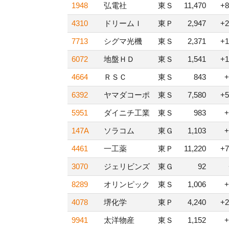
1948
弘電社
東Ｓ
11,470
+8
4310
ドリームＩ
東Ｐ
2,947
+2
7713
シグマ光機
東Ｓ
2,371
+1
6072
地盤ＨＤ
東Ｓ
1,541
+1
4664
ＲＳＣ
東Ｓ
843
+
6392
ヤマダコーポ
東Ｓ
7,580
+5
5951
ダイニチ工業
東Ｓ
983
+
147A
ソラコム
東Ｇ
1,103
+
4461
一工薬
東Ｐ
11,220
+7
3070
ジェリビンズ
東Ｇ
92
8289
オリンピック
東Ｓ
1,006
+
4078
堺化学
東Ｐ
4,240
+2
9941
太洋物産
東Ｓ
1,152
+