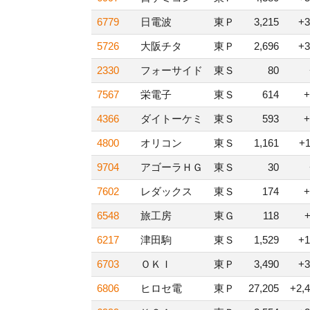
6779
日電波
東Ｐ
3,215
+3
5726
大阪チタ
東Ｐ
2,696
+3
2330
フォーサイド
東Ｓ
80
7567
栄電子
東Ｓ
614
+
4366
ダイトーケミ
東Ｓ
593
+
4800
オリコン
東Ｓ
1,161
+
9704
アゴーラＨＧ
東Ｓ
30
7602
レダックス
東Ｓ
174
+
6548
旅工房
東Ｇ
118
6217
津田駒
東Ｓ
1,529
+1
6703
ＯＫＩ
東Ｐ
3,490
+3
6806
ヒロセ電
東Ｐ
27,205
+2,