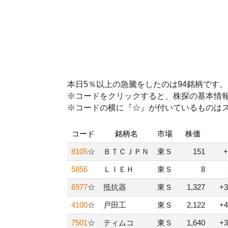
本日5％以上の急騰をしたのは94銘柄です。
※コードをクリックすると、株探の基本情
※コードの横に『☆』が付いているものは
コード
銘柄名
市場
株価
8105
☆
ＢＴＣＪＰＮ
東Ｓ
151
+
5856
ＬＩＥＨ
東Ｓ
8
6977
☆
抵抗器
東Ｓ
1,327
+3
4100
☆
戸田工
東Ｓ
2,122
+4
7501
☆
ティムコ
東Ｓ
1,640
+3