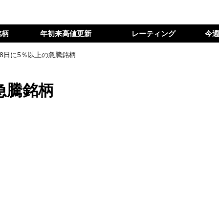
銘柄
年初来高値更新
レーティング
今
28日に5％以上の急騰銘柄
急騰銘柄