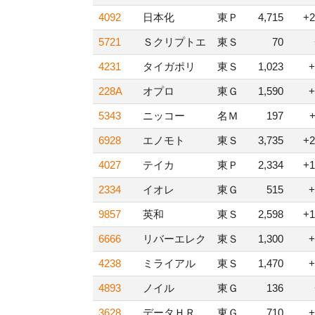
4092
日本化
東Ｐ
4,715
+2
5721
Ｓクリプトエ
東Ｓ
70
4231
タイガポリ
東Ｓ
1,023
+
228A
オプロ
東Ｇ
1,590
+
5343
ニッコー
名Ｍ
197
6928
エノモト
東Ｓ
3,735
+2
4027
テイカ
東Ｐ
2,334
+1
2334
イオレ
東Ｇ
515
+
9857
英和
東Ｓ
2,598
+1
6666
リバーエレク
東Ｓ
1,300
+
4238
ミライアル
東Ｓ
1,470
+
4893
ノイル
東Ｇ
136
3628
データＨＲ
東Ｇ
710
+