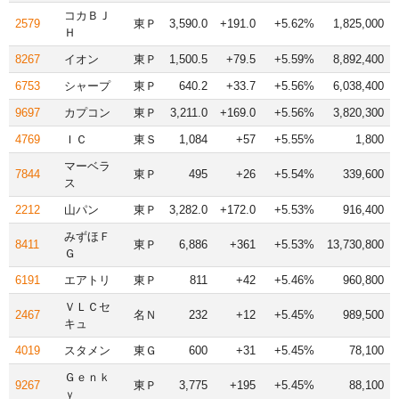
コカＢＪ
2579
東Ｐ
3,590.0
+191.0
+5.62%
1,825,000
Ｈ
8267
イオン
東Ｐ
1,500.5
+79.5
+5.59%
8,892,400
6753
シャープ
東Ｐ
640.2
+33.7
+5.56%
6,038,400
9697
カプコン
東Ｐ
3,211.0
+169.0
+5.56%
3,820,300
4769
ＩＣ
東Ｓ
1,084
+57
+5.55%
1,800
マーベラ
7844
東Ｐ
495
+26
+5.54%
339,600
ス
2212
山パン
東Ｐ
3,282.0
+172.0
+5.53%
916,400
みずほＦ
8411
東Ｐ
6,886
+361
+5.53%
13,730,800
Ｇ
6191
エアトリ
東Ｐ
811
+42
+5.46%
960,800
ＶＬＣセ
2467
名Ｎ
232
+12
+5.45%
989,500
キュ
4019
スタメン
東Ｇ
600
+31
+5.45%
78,100
Ｇｅｎｋ
9267
東Ｐ
3,775
+195
+5.45%
88,100
ｙ