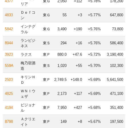
4377
東Ｇ
2,050
+112
+5.78%
178,200
リア
Ｄｅｆコ
4833
東Ｇ
55
+3
+5.77%
647,800
ン
インテグ
5842
東Ｇ
3,490
+190
+5.76%
73,800
ラル
ランビジ
8944
東Ｓ
294
+16
+5.76%
586,400
ネス
3923
ラクス
東Ｐ
880.0
+47.6
+5.72%
3,190,400
梅乃宿酒
559A
東Ｓ
1,020
+55
+5.70%
102,300
造
キリンＨ
2503
東Ｐ
2,749.5
+148.0
+5.69%
5,641,500
Ｄ
ＷＮＩウ
4825
東Ｐ
2,173
+117
+5.69%
471,100
ェザ
ビジョナ
4194
東Ｐ
7,950
+427
+5.68%
351,400
ル
Ａクリエ
8798
東Ｐ
149
+8
+5.67%
197,500
イト