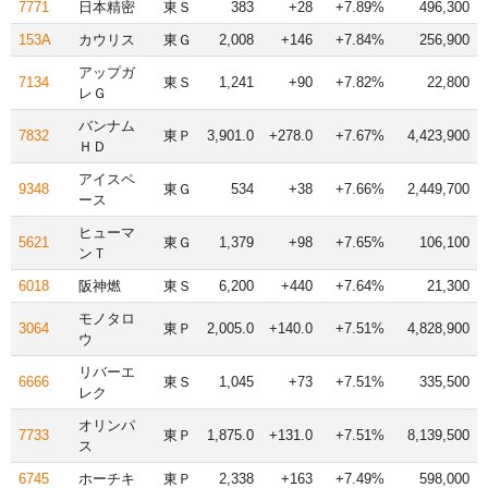
7771
日本精密
東Ｓ
383
+28
+7.89%
496,300
153A
カウリス
東Ｇ
2,008
+146
+7.84%
256,900
アップガ
7134
東Ｓ
1,241
+90
+7.82%
22,800
レＧ
バンナム
7832
東Ｐ
3,901.0
+278.0
+7.67%
4,423,900
ＨＤ
アイスペ
9348
東Ｇ
534
+38
+7.66%
2,449,700
ース
ヒューマ
5621
東Ｇ
1,379
+98
+7.65%
106,100
ンＴ
6018
阪神燃
東Ｓ
6,200
+440
+7.64%
21,300
モノタロ
3064
東Ｐ
2,005.0
+140.0
+7.51%
4,828,900
ウ
リバーエ
6666
東Ｓ
1,045
+73
+7.51%
335,500
レク
オリンパ
7733
東Ｐ
1,875.0
+131.0
+7.51%
8,139,500
ス
6745
ホーチキ
東Ｐ
2,338
+163
+7.49%
598,000