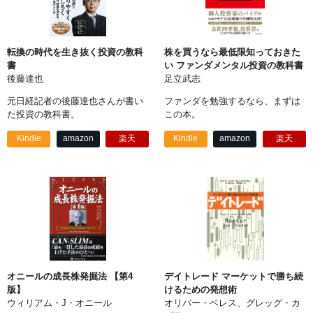
転換の時代を生き抜く投資の教科
株を買うなら最低限知っておきた
書
い ファンダメンタル投資の教科書
後藤達也
足立武志
元日経記者の後藤達也さんが書い
ファンダを勉強するなら、まずは
た投資の教科書。
この本。
Kindle
amazon
楽天
Kindle
amazon
楽天
オニールの成長株発掘法 【第4
デイトレード マーケットで勝ち続
版】
けるための発想術
ウィリアム・J・オニール
オリバー・ベレス、グレッグ・カ