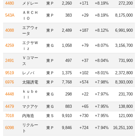
4480
メドレー
東Ｐ
2,260
+171
+8.19%
272,200
ＡＲＣＨ
543A
東Ｐ
383
+29
+8.19%
8,175,000
ＩＯ
エアウォ
4088
東Ｐ
2,489
+187
+8.12%
6,991,900
ータ
エクサＷ
4259
東Ｇ
1,058
+79
+8.07%
3,156,700
ｉｚ
Ｖコマー
2491
東Ｐ
497
+37
+8.04%
731,900
ス
9519
レノバ
東Ｐ
1,375
+102
+8.01%
2,372,800
6976
太陽誘電
東Ｐ
7,768
+574
+7.98%
8,393,000
ｋｕｂｅ
4448
東Ｇ
298
+22
+7.97%
231,700
ｌｌ
4479
マクアケ
東Ｇ
883
+65
+7.95%
138,800
7018
内海造
東Ｓ
9,910
+730
+7.95%
121,000
リクルー
6098
東Ｐ
9,846
+724
+7.94%
16,251,100
ト