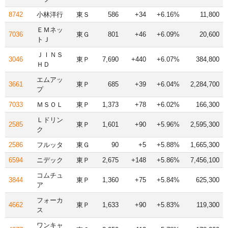
8742
小林洋行
東Ｓ
586
+34
+6.16%
11,800
ＥＭネッ
7036
東Ｇ
801
+46
+6.09%
20,600
トＪ
ＪＩＮＳ
3046
東Ｐ
7,690
+440
+6.07%
384,800
ＨＤ
エムアッ
3661
東Ｐ
685
+39
+6.04%
2,284,700
プ
7033
ＭＳＯＬ
東Ｐ
1,373
+78
+6.02%
166,300
Ｌドリン
2585
東Ｐ
1,601
+90
+5.96%
2,595,300
ク
2586
フルッタ
東Ｇ
90
+5
+5.88%
1,665,300
6594
ニデック
東Ｐ
2,675
+148
+5.86%
7,456,100
コムチュ
3844
東Ｐ
1,360
+75
+5.84%
625,300
ア
フォーカ
4662
東Ｐ
1,633
+90
+5.83%
119,300
ス
ワンキャ