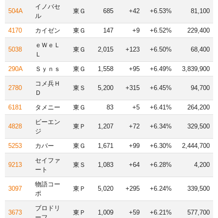
イノバセ
504A
東Ｇ
685
+42
+6.53%
81,100
ル
4170
カイゼン
東Ｇ
147
+9
+6.52%
229,400
ｅＷｅＬ
5038
東Ｇ
2,015
+123
+6.50%
68,400
Ｌ
290A
Ｓｙｎｓ
東Ｇ
1,558
+95
+6.49%
3,839,900
コメ兵Ｈ
2780
東Ｓ
5,200
+315
+6.45%
94,700
Ｄ
6181
タメニー
東Ｇ
83
+5
+6.41%
264,200
ビーエン
4828
東Ｐ
1,207
+72
+6.34%
329,500
ジ
5253
カバー
東Ｇ
1,671
+99
+6.30%
2,444,700
セイファ
9213
東Ｓ
1,083
+64
+6.28%
4,200
ート
物語コー
3097
東Ｐ
5,020
+295
+6.24%
339,500
ポ
ブロドリ
3673
東Ｐ
1,009
+59
+6.21%
577,700
ーフ