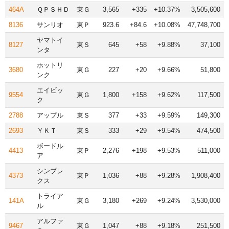
464A
ＱＰＳＨＤ
東Ｇ
3,565
+335
+10.37%
3,505,600
8136
サンリオ
東Ｐ
923.6
+84.6
+10.08%
47,748,700
ヤマトイ
8127
東Ｓ
645
+58
+9.88%
37,100
ンタ
ホットリ
3680
東Ｇ
227
+20
+9.66%
51,800
ンク
エイビッ
9554
東Ｇ
1,800
+158
+9.62%
117,500
ク
2788
アップル
東Ｓ
377
+33
+9.59%
149,300
2693
ＹＫＴ
東Ｓ
333
+29
+9.54%
474,500
ボードル
4413
東Ｐ
2,276
+198
+9.53%
511,000
ア
シンプレ
4373
東Ｐ
1,036
+88
+9.28%
1,908,400
クス
トライア
141A
東Ｇ
3,180
+269
+9.24%
3,530,000
ル
アルファ
9467
東Ｇ
1,047
+88
+9.18%
251,500