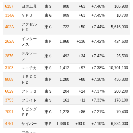
6157
日進工具
東Ｓ
908
+63
+7.46%
105,900
334A
ＶＰＪ
東Ｇ
909
+63
+7.45%
10,700
アクセル
402A
東Ｇ
722
+50
+7.44%
5,615,900
ＨＤ
インター
262A
東Ｐ
1,968
+136
+7.42%
424,600
メス
デルソー
2876
東Ｓ
492
+34
+7.42%
25,500
レ
3103
ユニチカ
東Ｓ
1,412
+97
+7.38%
10,701,100
ＪＢＣＣ
9889
東Ｐ
1,280
+88
+7.38%
436,800
ＨＤ
6029
アトラＧ
東Ｓ
204
+14
+7.37%
208,200
3753
フライト
東Ｓ
161
+11
+7.33%
178,100
リビング
7091
東Ｇ
1,278
+86
+7.21%
70,400
ＰＦ
4751
サイバー
東Ｐ
1,386.0
+93.0
+7.19%
6,834,000
ブティッ