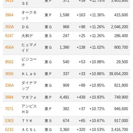
3415
東Ｐ
371
+39
+11.75%
3,403,800
ＳＥ
オークネ
3964
東Ｐ
1,598
+163
+11.36%
415,600
ット
350A
ＤＧ
東Ｇ
968
+98
+11.26%
2,046,200
8247
大和デ
東Ｓ
247
+25
+11.26%
286,400
ヒュマメ
456A
東Ｇ
1,390
+138
+11.02%
800,700
イド
ビジコー
9562
東Ｇ
540
+53
+10.88%
29,500
チ
3656
ＫＬａｂ
東Ｐ
337
+33
+10.86%
39,654,200
ダイナマ
336A
東Ｇ
909
+89
+10.85%
821,800
ップ
3994
マネフォ
東Ｐ
4,491
+439
+10.83%
749,900
アンビス
7071
東Ｐ
382
+37
+10.72%
946,600
ＨＤ
5363
ＴＹＫ
東Ｓ
674
+65
+10.67%
917,000
6232
ＡＣＳＬ
東Ｇ
3,360
+320
+10.53%
3,416,700