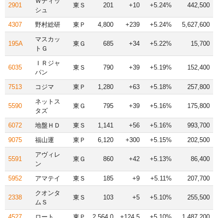
Ｗディッ
2901
東Ｓ
201
+10
+5.24%
442,500
シュ
4307
野村総研
東Ｐ
4,800
+239
+5.24%
5,627,600
マスカッ
195A
東Ｇ
685
+34
+5.22%
15,700
トＧ
ＩＲジャ
6035
東Ｓ
790
+39
+5.19%
152,400
パン
7513
コジマ
東Ｐ
1,280
+63
+5.18%
257,800
ネットス
5590
東Ｇ
795
+39
+5.16%
175,800
タズ
6072
地盤ＨＤ
東Ｓ
1,141
+56
+5.16%
993,700
9075
福山運
東Ｐ
6,120
+300
+5.15%
202,500
アヴィレ
5591
東Ｇ
860
+42
+5.13%
86,400
ン
5952
アマテイ
東Ｓ
185
+9
+5.11%
207,700
クオンタ
2338
東Ｓ
103
+5
+5.10%
255,500
ムＳ
4527
ロート
東Ｐ
2,564.0
+124.5
+5.10%
1,487,200