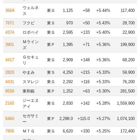
ウェルネ
366A
東Ｇ
1,125
+58
+5.44%
117,400
ス
7871
フクビ
東Ｓ
970
+50
+5.43%
28,700
4374
ロボペイ
東Ｇ
2,595
+133
+5.40%
22,900
Ｍライン
3901
東Ｐ
1,395
+71
+5.36%
199,900
ズ
Ｇセキュ
4417
東Ｇ
2,909
+148
+5.36%
68,200
リ
2820
やまみ
東Ｓ
4,250
+215
+5.33%
59,900
4431
スマレジ
東Ｇ
2,292
+116
+5.33%
76,200
8558
東和銀
東Ｐ
1,252
+63
+5.30%
281,500
ジーエヌ
2160
東Ｇ
2,830
+142
+5.28%
1,559,900
アイ
セガサミ
6460
東Ｐ
2,298.0
+115.0
+5.27%
1,074,100
ー
7806
ＭＴＧ
東Ｇ
6,620
+330
+5.25%
172,400