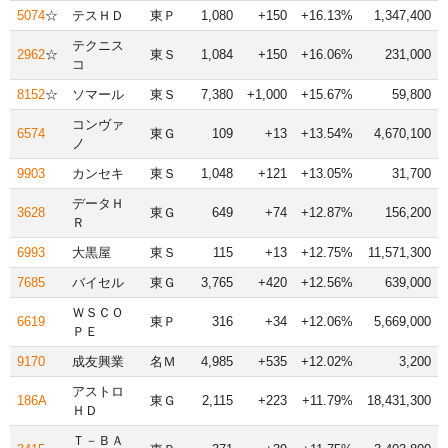
5074
☆
テスＨＤ
東Ｐ
1,080
+150
+16.13%
1,347,400
テクニス
2962
☆
東Ｓ
1,084
+150
+16.06%
231,000
コ
8152
☆
ソマール
東Ｓ
7,380
+1,000
+15.67%
59,800
コンヴァ
6574
東Ｇ
109
+13
+13.54%
4,670,100
ノ
9903
カンセキ
東Ｓ
1,048
+121
+13.05%
31,700
データＨ
3628
東Ｇ
649
+74
+12.87%
156,200
Ｒ
6993
大黒屋
東Ｓ
115
+13
+12.75%
11,571,300
7685
バイセル
東Ｇ
3,765
+420
+12.56%
639,000
ＷＳＣＯ
6619
東Ｐ
316
+34
+12.06%
5,669,000
ＰＥ
9170
成友興業
名Ｍ
4,985
+535
+12.02%
3,200
アストロ
186A
東Ｇ
2,115
+223
+11.79%
18,431,300
ＨＤ
Ｔ－ＢＡ