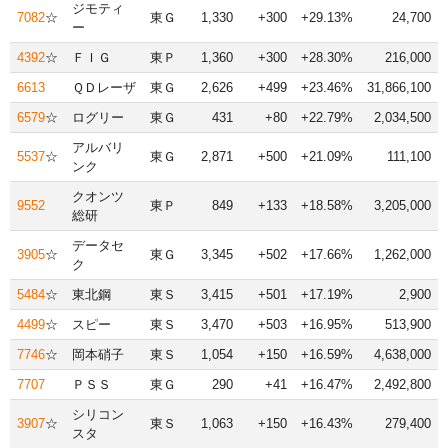
ジモティ
7082
☆
東Ｇ
1,330
+300
+29.13%
24,700
ー
4392
☆
ＦＩＧ
東Ｐ
1,360
+300
+28.30%
216,000
6613
ＱＤレーザ
東Ｇ
2,626
+499
+23.46%
31,866,100
6579
☆
ログリー
東Ｇ
431
+80
+22.79%
2,034,500
アルバリ
5537
☆
東Ｇ
2,871
+500
+21.09%
111,100
ンク
クオンツ
9552
東Ｐ
849
+133
+18.58%
3,205,000
総研
データセ
3905
☆
東Ｇ
3,345
+502
+17.66%
1,262,000
ク
5484
☆
東北鋼
東Ｓ
3,415
+501
+17.19%
2,900
4499
☆
スピー
東Ｓ
3,470
+503
+16.95%
513,900
7746
☆
岡本硝子
東Ｓ
1,054
+150
+16.59%
4,638,000
7707
ＰＳＳ
東Ｇ
290
+41
+16.47%
2,492,800
シリコン
3907
☆
東Ｓ
1,063
+150
+16.43%
279,400
スタ