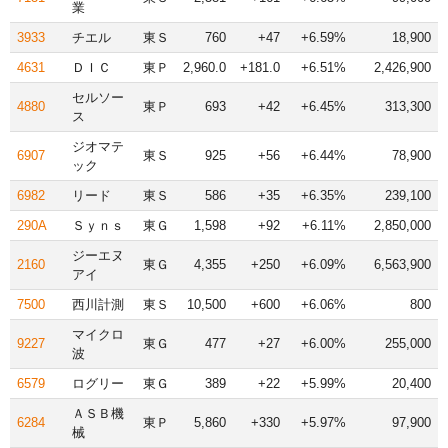
業
3933
チエル
東Ｓ
760
+47
+6.59%
18,900
4631
ＤＩＣ
東Ｐ
2,960.0
+181.0
+6.51%
2,426,900
セルソー
4880
東Ｐ
693
+42
+6.45%
313,300
ス
ジオマテ
6907
東Ｓ
925
+56
+6.44%
78,900
ック
6982
リード
東Ｓ
586
+35
+6.35%
239,100
290A
Ｓｙｎｓ
東Ｇ
1,598
+92
+6.11%
2,850,000
ジーエヌ
2160
東Ｇ
4,355
+250
+6.09%
6,563,900
アイ
7500
西川計測
東Ｓ
10,500
+600
+6.06%
800
マイクロ
9227
東Ｇ
477
+27
+6.00%
255,000
波
6579
ログリー
東Ｇ
389
+22
+5.99%
20,400
ＡＳＢ機
6284
東Ｐ
5,860
+330
+5.97%
97,900
械