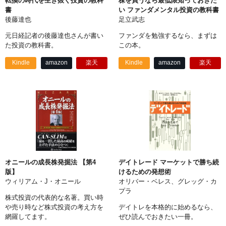
転換の時代を生き抜く投資の教科
株を買うなら最低限知っておきた
書
い ファンダメンタル投資の教科書
後藤達也
足立武志
元日経記者の後藤達也さんが書い
ファンダを勉強するなら、まずは
た投資の教科書。
この本。
Kindle
amazon
楽天
Kindle
amazon
楽天
オニールの成長株発掘法 【第4
デイトレード マーケットで勝ち続
版】
けるための発想術
ウィリアム・J・オニール
オリバー・ベレス、グレッグ・カ
プラ
株式投資の代表的な名著。買い時
や売り時など株式投資の考え方を
デイトレを本格的に始めるなら、
網羅してます。
ぜひ読んでおきたい一冊。