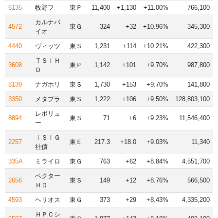
6135
牧野フ
東Ｐ
11,400
+1,130
+11.00%
766,100
カルナバ
4572
東Ｇ
324
+32
+10.96%
345,300
イオ
4440
ヴィッツ
東Ｓ
1,231
+114
+10.21%
422,300
ＴＳＩＨ
3608
東Ｐ
1,142
+101
+9.70%
987,800
Ｄ
8139
ナガホリ
東Ｓ
1,730
+153
+9.70%
141,800
3350
メタプラ
東Ｓ
1,222
+106
+9.50%
128,803,100
レボリュ
8894
東Ｓ
71
+6
+9.23%
11,546,400
ー
ｉＳＩＧ
2257
東Ｅ
217.3
+18.0
+9.03%
11,340
社債
335A
ミライロ
東Ｇ
763
+62
+8.84%
4,551,700
ベクター
2656
東Ｓ
149
+12
+8.76%
566,500
ＨＤ
4593
ヘリオス
東Ｇ
373
+29
+8.43%
4,335,200
ＨＰＣシ