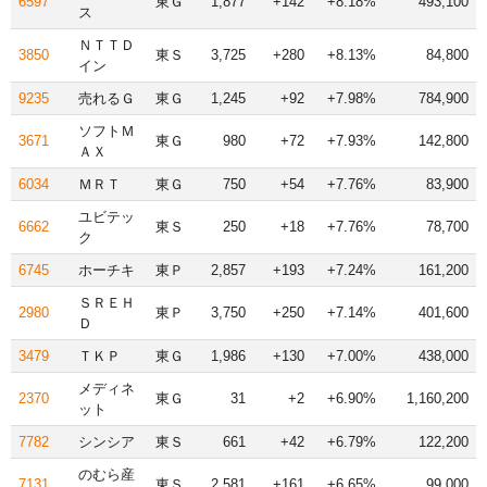
6597
東Ｇ
1,877
+142
+8.18%
493,100
ス
ＮＴＴＤ
3850
東Ｓ
3,725
+280
+8.13%
84,800
イン
9235
売れるＧ
東Ｇ
1,245
+92
+7.98%
784,900
ソフトＭ
3671
東Ｇ
980
+72
+7.93%
142,800
ＡＸ
6034
ＭＲＴ
東Ｇ
750
+54
+7.76%
83,900
ユビテッ
6662
東Ｓ
250
+18
+7.76%
78,700
ク
6745
ホーチキ
東Ｐ
2,857
+193
+7.24%
161,200
ＳＲＥＨ
2980
東Ｐ
3,750
+250
+7.14%
401,600
Ｄ
3479
ＴＫＰ
東Ｇ
1,986
+130
+7.00%
438,000
メディネ
2370
東Ｇ
31
+2
+6.90%
1,160,200
ット
7782
シンシア
東Ｓ
661
+42
+6.79%
122,200
のむら産
7131
東Ｓ
2,581
+161
+6.65%
99,000