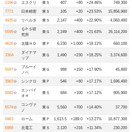
2196
☆
エスクリ
東Ｓ
407
+80
+24.46%
749,300
7771
日本精密
東Ｓ
105
+20
+23.53%
15,856,900
4935
☆
リベルタ
東Ｓ
2,147
+400
+22.90%
4,060,400
ＱＰＳ研
5595
☆
東Ｇ
2,249
+400
+21.63%
26,114,200
究所
4626
☆
太陽ＨＤ
東Ｐ
6,230
+1,000
+19.12%
660,100
ダイナマ
336A
東Ｇ
1,490
+230
+18.25%
3,374,600
ップ
ブルーイ
5597
☆
東Ｇ
988
+150
+17.90%
45,800
ノベ
3963
☆
シンクロ
東Ｐ
546
+80
+17.17%
1,696,400
エンバイ
6092
☆
東Ｓ
684
+100
+17.12%
805,900
オＨ
コンヴァ
6574
☆
東Ｇ
5,560
+700
+14.40%
37,700
ノ
6963
ローム
東Ｐ
1,613.5
+189.0
+13.27%
16,877,300
6989
北電工
東Ｓ
2,120
+216
+11.34%
230,200