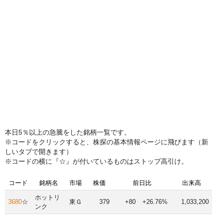
本日5％以上の急騰をした銘柄一覧です。
※コードをクリックすると、株探の基本情報ページに飛びます（新
しいタブで開きます）
※コードの横に『☆』が付いているものはストップ高引け。
コード
銘柄名
市場
株価
前日比
出来高
ホットリ
3680
☆
東Ｇ
379
+80
+26.76%
1,033,200
ンク