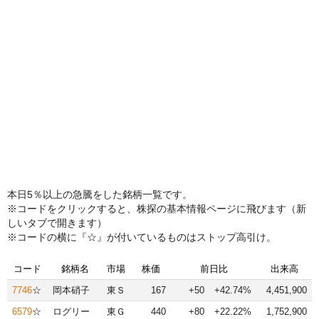
本日5％以上の急騰をした銘柄一覧です。
※コードをクリックすると、株探の基本情報ページに飛びます（新
しいタブで開きます）
※コードの横に『☆』が付いているものはストップ高引け。
コード
銘柄名
市場
株価
前日比
出来高
7746
☆
岡本硝子
東Ｓ
167
+50
+42.74%
4,451,900
6579
☆
ログリー
東Ｇ
440
+80
+22.22%
1,752,900