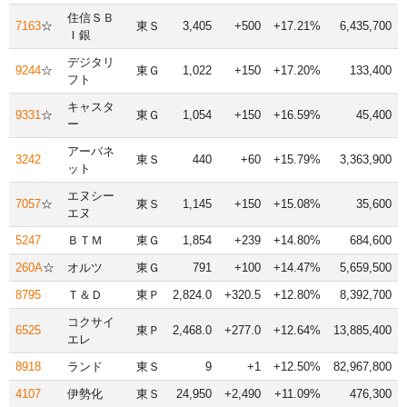
住信ＳＢ
7163
☆
東Ｓ
3,405
+500
+17.21%
6,435,700
Ｉ銀
デジタリ
9244
☆
東Ｇ
1,022
+150
+17.20%
133,400
フト
キャスタ
9331
☆
東Ｇ
1,054
+150
+16.59%
45,400
ー
アーバネ
3242
東Ｓ
440
+60
+15.79%
3,363,900
ット
エヌシー
7057
☆
東Ｓ
1,145
+150
+15.08%
35,600
エヌ
5247
ＢＴＭ
東Ｇ
1,854
+239
+14.80%
684,600
260A
☆
オルツ
東Ｇ
791
+100
+14.47%
5,659,500
8795
Ｔ＆Ｄ
東Ｐ
2,824.0
+320.5
+12.80%
8,392,700
コクサイ
6525
東Ｐ
2,468.0
+277.0
+12.64%
13,885,400
エレ
8918
ランド
東Ｓ
9
+1
+12.50%
82,967,800
4107
伊勢化
東Ｓ
24,950
+2,490
+11.09%
476,300