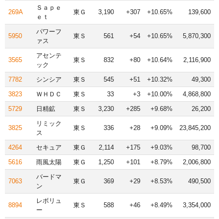
Ｓａｐｅ
269A
東Ｇ
3,190
+307
+10.65%
139,600
ｅｔ
パワーフ
5950
東Ｓ
561
+54
+10.65%
5,870,300
ァス
アセンテ
3565
東Ｓ
832
+80
+10.64%
2,116,900
ック
7782
シンシア
東Ｓ
545
+51
+10.32%
49,300
3823
ＷＨＤＣ
東Ｓ
33
+3
+10.00%
4,868,800
5729
日精鉱
東Ｓ
3,230
+285
+9.68%
26,200
リミック
3825
東Ｓ
336
+28
+9.09%
23,845,200
ス
4264
セキュア
東Ｇ
2,114
+175
+9.03%
98,700
5616
雨風太陽
東Ｇ
1,250
+101
+8.79%
2,006,800
バードマ
7063
東Ｇ
369
+29
+8.53%
490,500
ン
レボリュ
8894
東Ｓ
588
+46
+8.49%
3,354,000
ー