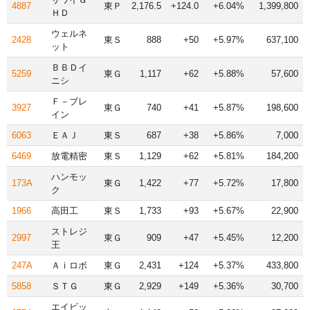
4887
東Ｐ
2,176.5
+124.0
+6.04%
1,399,800
ＨＤ
ウェルネ
2428
東Ｓ
888
+50
+5.97%
637,100
ット
ＢＢＤイ
5259
東Ｇ
1,117
+62
+5.88%
57,600
ニシ
Ｆ－ブレ
3927
東Ｇ
740
+41
+5.87%
198,600
イン
6063
ＥＡＪ
東Ｓ
687
+38
+5.86%
7,000
6469
放電精密
東Ｓ
1,129
+62
+5.81%
184,200
ハンモッ
173A
東Ｇ
1,422
+77
+5.72%
17,800
ク
1966
高田工
東Ｓ
1,733
+93
+5.67%
22,900
ストレジ
2997
東Ｇ
909
+47
+5.45%
12,200
王
247A
Ａｉロボ
東Ｇ
2,431
+124
+5.37%
433,800
5858
ＳＴＧ
東Ｇ
2,929
+149
+5.36%
30,700
エイビッ