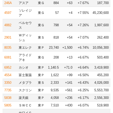
246A
アスア
東Ｇ
884
+63
+7.67%
187,700
ソレイジ
4597
東Ｇ
57
+4
+7.55%
45,230,600
ア
ペルセウ
4882
東Ｇ
798
+54
+7.26%
1,997,600
ス
Ｗディッ
2901
東Ｓ
818
+54
+7.07%
262,400
シュ
8035
東エレク
東Ｐ
23,740
+1,500
+6.74%
10,056,300
アライド
6081
東Ｇ
208
+13
+6.67%
503,400
アキ
6952
カシオ
東Ｐ
1,140.5
+71.0
+6.64%
3,419,900
4554
富士製薬
東Ｐ
1,622
+99
+6.50%
455,200
3350
メタプラ
東Ｓ
2,333
+141
+6.43%
4,026,000
7735
スクリン
東Ｐ
9,535
+561
+6.25%
5,553,700
5838
楽天銀
東Ｐ
4,058
+236
+6.17%
2,556,300
5805
ＳＷＣＣ
東Ｐ
7,510
+430
+6.07%
519,900
サワイＧ