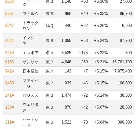
9554
東Ｇ
1,140
+58
+5.36%
27,000
ク
3267
フィルＣ
東Ｓ
968
+49
+5.33%
85,700
トラック
3047
福Ｑ
440
+22
+5.26%
6,900
ワン
イマジニ
4644
東Ｓ
1,065
+53
+5.24%
87,700
ア
3260
エスポア
名Ｎ
3,525
+175
+5.22%
500
8136
サンリオ
東Ｐ
4,646
+230
+5.21%
15,761,700
9424
日本通信
東Ｐ
143
+7
+5.15%
7,975,400
ファイバ
9450
東Ｐ
939
+46
+5.15%
166,600
ーＧ
241A
ＲＯＸＸ
東Ｇ
1,474
+72
+5.14%
38,300
ウェリタ
130A
東Ｇ
870
+42
+5.07%
28,500
ス
ハートシ
219A
東Ｇ
1,522
+73
+5.04%
390,300
ード