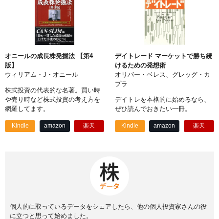
オニールの成長株発掘法 【第4
デイトレード マーケットで勝ち続
版】
けるための発想術
ウィリアム・J・オニール
オリバー・ベレス、グレッグ・カ
プラ
株式投資の代表的な名著。買い時
や売り時など株式投資の考え方を
デイトレを本格的に始めるなら、
網羅してます。
ぜひ読んでおきたい一冊。
Kindle
amazon
楽天
Kindle
amazon
楽天
個人的に取っているデータをシェアしたら、他の個人投資家さんの役
に立つと思って始めました。