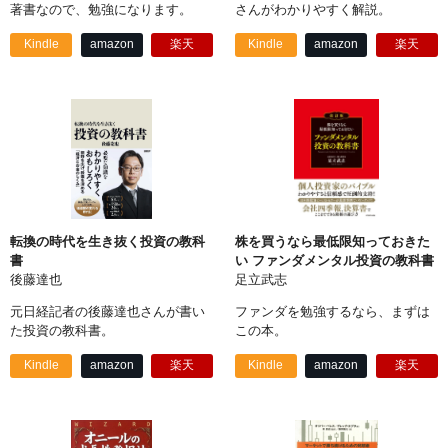
著書なので、勉強になります。
さんがわかりやすく解説。
Kindle
amazon
楽天
Kindle
amazon
楽天
転換の時代を生き抜く投資の教科
株を買うなら最低限知っておきた
書
い ファンダメンタル投資の教科書
後藤達也
足立武志
元日経記者の後藤達也さんが書い
ファンダを勉強するなら、まずは
た投資の教科書。
この本。
Kindle
amazon
楽天
Kindle
amazon
楽天