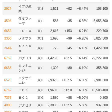
イフジ産
2924
東Ｓ
1,521
+92
+6.44%
105,100
業
住友ファ
4506
東Ｐ
585
+35
+6.36%
5,955,800
ーマ
6652
ＩＤＥＣ
東Ｐ
2,616
+153
+6.21%
229,700
3350
メタプラ
東Ｓ
1,695
+99
+6.20%
5,827,300
Ｓｃｈｏ
264A
東Ｇ
775
+45
+6.16%
1,429,300
ｏ
6752
パナＨＤ
東Ｐ
1,426.0
+82.5
+6.14%
22,222,700
ミマキエ
6638
東Ｐ
1,392
+80
+6.10%
358,300
ンジ
コクサイ
6525
東Ｐ
2,932.5
+167.5
+6.06%
2,991,600
エレ
6762
ＴＤＫ
東Ｐ
1,960.0
+112.0
+6.06%
16,508,400
7376
ＢＣＣ
東Ｇ
1,580
+88
+5.90%
9,300
4980
デクセリ
東Ｐ
2,393.5
+132.5
+5.86%
937,300