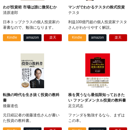
わが投資術 市場は誰に微笑むか
マンガでわかるテスタの株式投資
清原達郎
テスタ
日本トップクラスの個人投資家の
利益100億円超の個人投資家テスタ
著書なので、勉強になります。
さんがわかりやすく解説。
Kindle
amazon
楽天
Kindle
amazon
楽天
転換の時代を生き抜く投資の教科
株を買うなら最低限知っておきた
書
い ファンダメンタル投資の教科書
後藤達也
足立武志
元日経記者の後藤達也さんが書い
ファンダを勉強するなら、まずは
た投資の教科書。
この本。