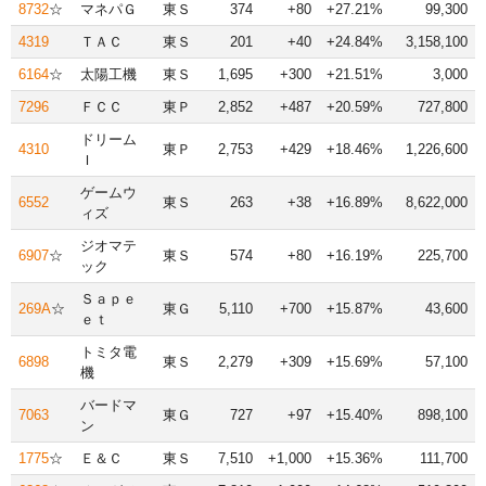
8732
☆
マネパＧ
東Ｓ
374
+80
+27.21%
99,300
4319
ＴＡＣ
東Ｓ
201
+40
+24.84%
3,158,100
6164
☆
太陽工機
東Ｓ
1,695
+300
+21.51%
3,000
7296
ＦＣＣ
東Ｐ
2,852
+487
+20.59%
727,800
ドリーム
4310
東Ｐ
2,753
+429
+18.46%
1,226,600
Ｉ
ゲームウ
6552
東Ｓ
263
+38
+16.89%
8,622,000
ィズ
ジオマテ
6907
☆
東Ｓ
574
+80
+16.19%
225,700
ック
Ｓａｐｅ
269A
☆
東Ｇ
5,110
+700
+15.87%
43,600
ｅｔ
トミタ電
6898
東Ｓ
2,279
+309
+15.69%
57,100
機
バードマ
7063
東Ｇ
727
+97
+15.40%
898,100
ン
1775
☆
Ｅ＆Ｃ
東Ｓ
7,510
+1,000
+15.36%
111,700