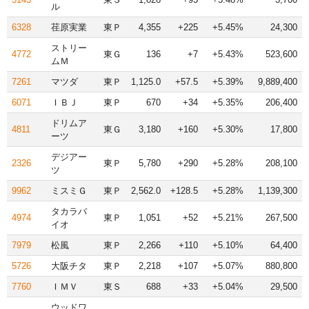
ル
6328
荏原実業
東Ｐ
4,355
+225
+5.45%
24,300
ストリー
4772
東Ｇ
136
+7
+5.43%
523,600
ムＭ
7261
マツダ
東Ｐ
1,125.0
+57.5
+5.39%
9,889,400
6071
ＩＢＪ
東Ｐ
670
+34
+5.35%
206,400
ドリムア
4811
東Ｇ
3,180
+160
+5.30%
17,800
ーツ
デジアー
2326
東Ｐ
5,780
+290
+5.28%
208,100
ツ
9962
ミスミＧ
東Ｐ
2,562.0
+128.5
+5.28%
1,139,300
タカラバ
4974
東Ｐ
1,051
+52
+5.21%
267,500
イオ
7979
松風
東Ｐ
2,266
+110
+5.10%
64,400
5726
大阪チタ
東Ｐ
2,218
+107
+5.07%
880,800
7760
ＩＭＶ
東Ｓ
688
+33
+5.04%
29,500
ウッドワ