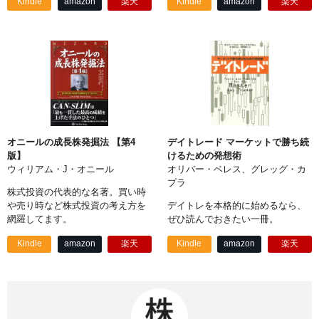
Kindle
amazon
楽天
Kindle
amazon
楽天
オニールの成長株発掘法 【第4
デイトレード マーケットで勝ち続
版】
けるための発想術
ウィリアム・J・オニール
オリバー・ベレス、グレッグ・カ
プラ
株式投資の代表的な名著。買い時
や売り時など株式投資の考え方を
デイトレを本格的に始めるなら、
網羅してます。
ぜひ読んでおきたい一冊。
Kindle
amazon
楽天
Kindle
amazon
楽天