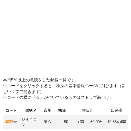
本日5％以上の急騰をした銘柄一覧です。
※コードをクリックすると、株探の基本情報ページに飛びます（新
しいタブで開きます）
※コードの横に『☆』が付いているものはストップ高引け。
コード
銘柄名
市場
株価
前日比
出来高
Ｄｅｆコ
4833
☆
東Ｇ
90
+30
+50.00%
10,854,400
ン