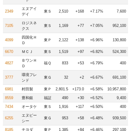
エヌアイ
2349
東Ｓ
2,510
+168
+7.17%
7,600
デイ
ロジスネ
7105
東Ｓ
1,169
+77
+7.05%
952,100
クス
四国化Ｈ
4099
東Ｐ
2,122
+138
+6.96%
130,800
Ｄ
6670
ＭＣＪ
東Ｓ
1,519
+97
+6.82%
524,300
ＢワンＨ
4827
福Ｑ
833
+53
+6.79%
400
Ｄ
環境フレ
3777
東Ｇ
32
+2
+6.67%
691,100
ンド
6981
村田製
東Ｐ
2,801.5
+173.0
+6.58%
10,957,800
8559
豊和銀
福証
490
+30
+6.52%
9,400
7434
オータケ
東Ｓ
1,916
+117
+6.50%
400
エヌピー
6255
東Ｇ
953
+58
+6.48%
939,500
シー
8185
チヨダ
東Ｐ
1,385
+84
+6.46%
297,100