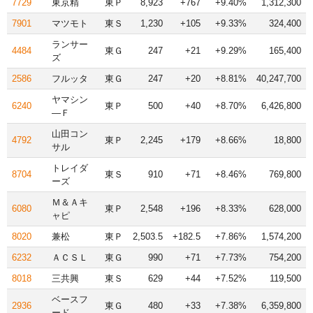
7729
東京精
東Ｐ
8,923
+767
+9.40%
1,312,300
7901
マツモト
東Ｓ
1,230
+105
+9.33%
324,400
ランサー
4484
東Ｇ
247
+21
+9.29%
165,400
ズ
2586
フルッタ
東Ｇ
247
+20
+8.81%
40,247,700
ヤマシン
6240
東Ｐ
500
+40
+8.70%
6,426,800
―Ｆ
山田コン
4792
東Ｐ
2,245
+179
+8.66%
18,800
サル
トレイダ
8704
東Ｓ
910
+71
+8.46%
769,800
ーズ
Ｍ＆Ａキ
6080
東Ｐ
2,548
+196
+8.33%
628,000
ャピ
8020
兼松
東Ｐ
2,503.5
+182.5
+7.86%
1,574,200
6232
ＡＣＳＬ
東Ｇ
990
+71
+7.73%
754,200
8018
三共興
東Ｓ
629
+44
+7.52%
119,500
ベースフ
2936
東Ｇ
480
+33
+7.38%
6,359,800
ード