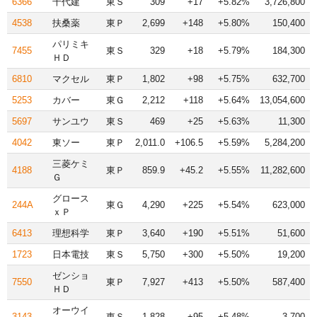
6366
千代建
東Ｓ
309
+17
+5.82%
3,726,800
4538
扶桑薬
東Ｐ
2,699
+148
+5.80%
150,400
パリミキ
7455
東Ｓ
329
+18
+5.79%
184,300
ＨＤ
6810
マクセル
東Ｐ
1,802
+98
+5.75%
632,700
5253
カバー
東Ｇ
2,212
+118
+5.64%
13,054,600
5697
サンユウ
東Ｓ
469
+25
+5.63%
11,300
4042
東ソー
東Ｐ
2,011.0
+106.5
+5.59%
5,284,200
三菱ケミ
4188
東Ｐ
859.9
+45.2
+5.55%
11,282,600
Ｇ
グロース
244A
東Ｇ
4,290
+225
+5.54%
623,000
ｘＰ
6413
理想科学
東Ｐ
3,640
+190
+5.51%
51,600
1723
日本電技
東Ｓ
5,750
+300
+5.50%
19,200
ゼンショ
7550
東Ｐ
7,927
+413
+5.50%
587,400
ＨＤ
オーウイ
3143
東Ｓ
1,828
+95
+5.48%
3,700