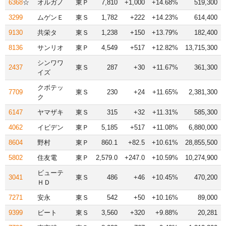
6368
☆
オルガノ
東Ｐ
7,810
+1,000
+14.68%
519,300
3299
ムゲンＥ
東Ｓ
1,782
+222
+14.23%
614,400
9130
共栄タ
東Ｓ
1,238
+150
+13.79%
182,400
8136
サンリオ
東Ｐ
4,549
+517
+12.82%
13,715,300
シンワワ
2437
東Ｓ
287
+30
+11.67%
361,300
イズ
クボテッ
7709
東Ｓ
230
+24
+11.65%
2,381,300
ク
6147
ヤマザキ
東Ｓ
315
+32
+11.31%
585,300
4062
イビデン
東Ｐ
5,185
+517
+11.08%
6,880,000
8604
野村
東Ｐ
860.1
+82.5
+10.61%
28,855,500
5802
住友電
東Ｐ
2,579.0
+247.0
+10.59%
10,274,900
ビューテ
3041
東Ｓ
486
+46
+10.45%
470,200
ＨＤ
7271
安永
東Ｓ
542
+50
+10.16%
89,000
9399
ビート
東Ｓ
3,560
+320
+9.88%
20,281