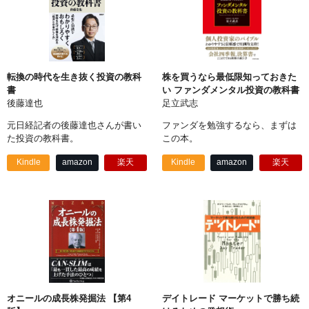
転換の時代を生き抜く投資の教科
株を買うなら最低限知っておきた
書
い ファンダメンタル投資の教科書
後藤達也
足立武志
元日経記者の後藤達也さんが書い
ファンダを勉強するなら、まずは
た投資の教科書。
この本。
Kindle
amazon
楽天
Kindle
amazon
楽天
オニールの成長株発掘法 【第4
デイトレード マーケットで勝ち続