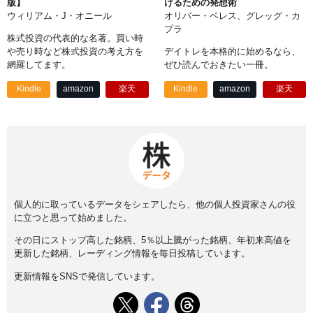
版】
けるための発想術
ウィリアム・J・オニール
オリバー・ベレス、グレッグ・カ
プラ
株式投資の代表的な名著。買い時
や売り時など株式投資の考え方を
デイトレを本格的に始めるなら、
網羅してます。
ぜひ読んでおきたい一冊。
Kindle
amazon
楽天
Kindle
amazon
楽天
個人的に取っているデータをシェアしたら、他の個人投資家さんの役
に立つと思って始めました。
その日にストップ高した銘柄、5％以上騰がった銘柄、年初来高値を
更新した銘柄、レーディング情報を毎日投稿しています。
更新情報をSNSで発信しています。