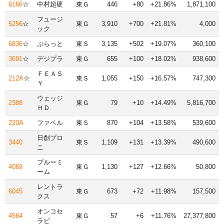
6166
☆
中村超硬
東Ｇ
446
+80
+21.86%
1,871,100
フュージ
5256
☆
東Ｇ
3,910
+700
+21.81%
4,000
ック
6836
☆
ぷらっと
東Ｓ
3,135
+502
+19.07%
360,100
3691
☆
デジプラ
東Ｇ
655
+100
+18.02%
938,600
ＦＥＡＳ
212A
☆
東Ｓ
1,055
+150
+16.57%
747,300
Ｙ
ウェッジ
2388
東Ｇ
79
+10
+14.49%
5,816,700
ＨＤ
220A
ファベル
東Ｓ
870
+104
+13.58%
539,600
日創プロ
3440
東Ｓ
1,109
+131
+13.39%
490,600
ニ
ブルーミ
4069
東Ｇ
1,130
+127
+12.66%
50,800
ーム
レントラ
6045
東Ｇ
673
+72
+11.98%
157,500
クス
オンコセ
4564
東Ｇ
57
+6
+11.76%
27,377,800
ラピ