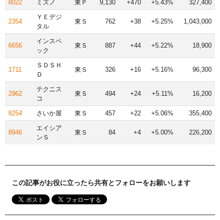
8022
ミズノ
東Ｐ
9,130
+470
+5.43%
327,400
ＹＥデジ
2354
東Ｓ
762
+38
+5.25%
1,043,000
タル
インスペ
6656
東Ｓ
887
+44
+5.22%
18,900
ック
ＳＤＳＨ
1711
東Ｓ
326
+16
+5.16%
96,300
Ｄ
テクニス
2962
東Ｓ
494
+24
+5.11%
16,200
コ
8254
さいか屋
東Ｓ
457
+22
+5.06%
355,400
エイシア
8946
東Ｓ
84
+4
+5.00%
226,200
ンＳ
この記事がお役に立ったら共有とフォローをお願いします