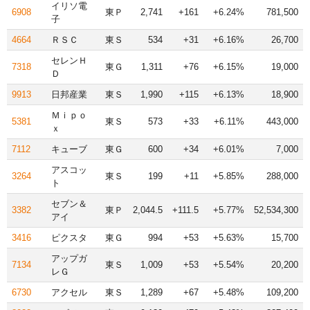
イリソ電
6908
東Ｐ
2,741
+161
+6.24%
781,500
子
4664
ＲＳＣ
東Ｓ
534
+31
+6.16%
26,700
セレンＨ
7318
東Ｇ
1,311
+76
+6.15%
19,000
Ｄ
9913
日邦産業
東Ｓ
1,990
+115
+6.13%
18,900
Ｍｉｐｏ
5381
東Ｓ
573
+33
+6.11%
443,000
ｘ
7112
キューブ
東Ｇ
600
+34
+6.01%
7,000
アスコッ
3264
東Ｓ
199
+11
+5.85%
288,000
ト
セブン＆
3382
東Ｐ
2,044.5
+111.5
+5.77%
52,534,300
アイ
3416
ピクスタ
東Ｇ
994
+53
+5.63%
15,700
アップガ
7134
東Ｓ
1,009
+53
+5.54%
20,200
レＧ
6730
アクセル
東Ｓ
1,289
+67
+5.48%
109,200