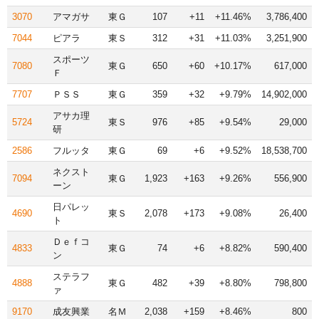
3070
アマガサ
東Ｇ
107
+11
+11.46%
3,786,400
7044
ピアラ
東Ｓ
312
+31
+11.03%
3,251,900
スポーツ
7080
東Ｇ
650
+60
+10.17%
617,000
Ｆ
7707
ＰＳＳ
東Ｇ
359
+32
+9.79%
14,902,000
アサカ理
5724
東Ｓ
976
+85
+9.54%
29,000
研
2586
フルッタ
東Ｇ
69
+6
+9.52%
18,538,700
ネクスト
7094
東Ｇ
1,923
+163
+9.26%
556,900
ーン
日パレッ
4690
東Ｓ
2,078
+173
+9.08%
26,400
ト
Ｄｅｆコ
4833
東Ｇ
74
+6
+8.82%
590,400
ン
ステラフ
4888
東Ｇ
482
+39
+8.80%
798,800
ァ
9170
成友興業
名Ｍ
2,038
+159
+8.46%
800