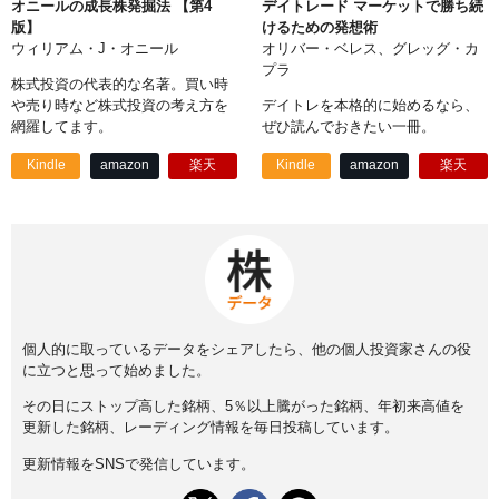
オニールの成長株発掘法 【第4
デイトレード マーケットで勝ち続
版】
けるための発想術
ウィリアム・J・オニール
オリバー・ベレス、グレッグ・カ
プラ
株式投資の代表的な名著。買い時
や売り時など株式投資の考え方を
デイトレを本格的に始めるなら、
網羅してます。
ぜひ読んでおきたい一冊。
Kindle
amazon
楽天
Kindle
amazon
楽天
個人的に取っているデータをシェアしたら、他の個人投資家さんの役
に立つと思って始めました。
その日にストップ高した銘柄、5％以上騰がった銘柄、年初来高値を
更新した銘柄、レーディング情報を毎日投稿しています。
更新情報をSNSで発信しています。