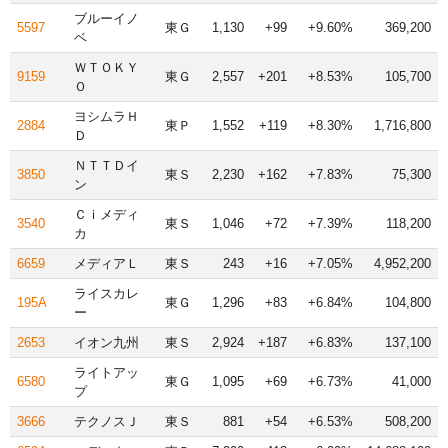
ブルーイノ
5597
東Ｇ
1,130
+99
+9.60%
369,200
ベ
ＷＴＯＫＹ
9159
東Ｇ
2,557
+201
+8.53%
105,700
Ｏ
ヨシムラＨ
2884
東Ｐ
1,552
+119
+8.30%
1,716,800
Ｄ
ＮＴＴＤイ
3850
東Ｓ
2,230
+162
+7.83%
75,300
ン
Ｃｉメディ
3540
東Ｓ
1,046
+72
+7.39%
118,200
カ
6659
メディアＬ
東Ｓ
243
+16
+7.05%
4,952,200
ライスカレ
195A
東Ｇ
1,296
+83
+6.84%
104,800
ー
2653
イオン九州
東Ｓ
2,924
+187
+6.83%
137,100
ライトアッ
6580
東Ｇ
1,095
+69
+6.73%
41,000
プ
3666
テクノスＪ
東Ｓ
881
+54
+6.53%
508,200