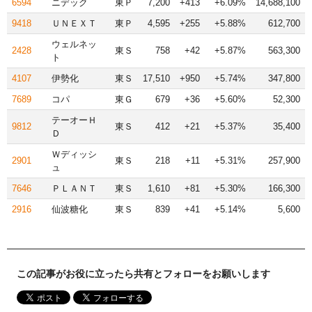
6594
ニデック
東Ｐ
7,200
+413
+6.09%
14,688,100
9418
ＵＮＥＸＴ
東Ｐ
4,595
+255
+5.88%
612,700
ウェルネッ
2428
東Ｓ
758
+42
+5.87%
563,300
ト
4107
伊勢化
東Ｓ
17,510
+950
+5.74%
347,800
7689
コパ
東Ｇ
679
+36
+5.60%
52,300
テーオーＨ
9812
東Ｓ
412
+21
+5.37%
35,400
Ｄ
Ｗディッシ
2901
東Ｓ
218
+11
+5.31%
257,900
ュ
7646
ＰＬＡＮＴ
東Ｓ
1,610
+81
+5.30%
166,300
2916
仙波糖化
東Ｓ
839
+41
+5.14%
5,600
この記事がお役に立ったら共有とフォローをお願いします