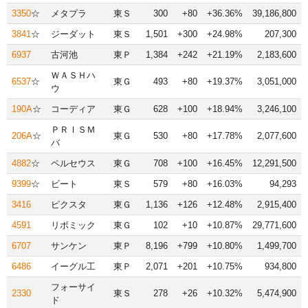
3350
☆
メタプラ
東Ｓ
300
+80
+36.36%
39,186,800
3841
☆
ジーダット
東Ｓ
1,501
+300
+24.98%
207,300
6937
古河池
東Ｐ
1,384
+242
+21.19%
2,183,600
ＷＡＳＨハ
6537
☆
東Ｇ
493
+80
+19.37%
3,051,000
ウ
190A
☆
コーディア
東Ｇ
628
+100
+18.94%
3,246,100
ＰＲＩＳＭ
206A
☆
東Ｇ
530
+80
+17.78%
2,077,600
バ
4882
☆
ペルセウス
東Ｇ
708
+100
+16.45%
12,291,500
9399
☆
ビート
東Ｓ
579
+80
+16.03%
94,293
3416
ピクスタ
東Ｇ
1,136
+126
+12.48%
2,915,400
4591
リボミック
東Ｇ
102
+10
+10.87%
29,771,600
6707
サンケン
東Ｐ
8,196
+799
+10.80%
1,499,700
6486
イーグル工
東Ｐ
2,071
+201
+10.75%
934,800
フォーサイ
2330
東Ｓ
278
+26
+10.32%
5,474,900
ド