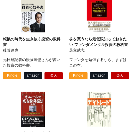
転換の時代を生き抜く投資の教科
株を買うなら最低限知っておきた
書
い ファンダメンタル投資の教科書
後藤達也
足立武志
元日経記者の後藤達也さんが書い
ファンダを勉強するなら、まずは
た投資の教科書。
この本。
Kindle
amazon
楽天
Kindle
amazon
楽天