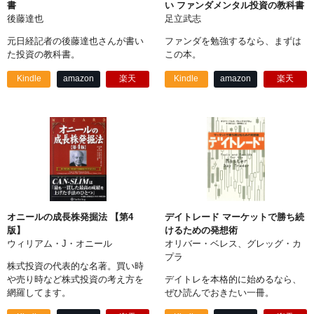
書
い ファンダメンタル投資の教科書
後藤達也
足立武志
元日経記者の後藤達也さんが書い
ファンダを勉強するなら、まずは
た投資の教科書。
この本。
Kindle
amazon
楽天
Kindle
amazon
楽天
オニールの成長株発掘法 【第4
デイトレード マーケットで勝ち続
版】
けるための発想術
ウィリアム・J・オニール
オリバー・ベレス、グレッグ・カ
プラ
株式投資の代表的な名著。買い時
や売り時など株式投資の考え方を
デイトレを本格的に始めるなら、
網羅してます。
ぜひ読んでおきたい一冊。