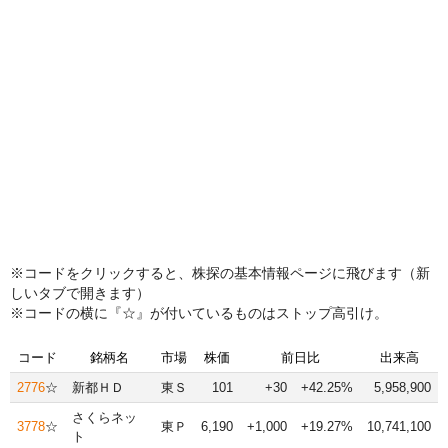
※コードをクリックすると、株探の基本情報ページに飛びます（新
しいタブで開きます）
※コードの横に『☆』が付いているものはストップ高引け。
コード
銘柄名
市場
株価
前日比
出来高
2776
☆
新都ＨＤ
東Ｓ
101
+30
+42.25%
5,958,900
さくらネッ
3778
☆
東Ｐ
6,190
+1,000
+19.27%
10,741,100
ト