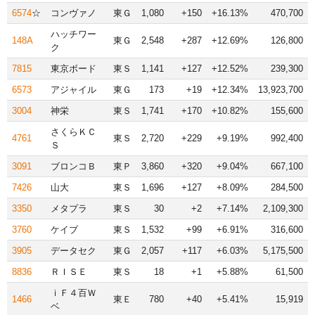
6574
☆
コンヴァノ
東Ｇ
1,080
+150
+16.13%
470,700
ハッチワー
148A
東Ｇ
2,548
+287
+12.69%
126,800
ク
7815
東京ボード
東Ｓ
1,141
+127
+12.52%
239,300
6573
アジャイル
東Ｇ
173
+19
+12.34%
13,923,700
3004
神栄
東Ｓ
1,741
+170
+10.82%
155,600
さくらＫＣ
4761
東Ｓ
2,720
+229
+9.19%
992,400
Ｓ
3091
ブロンコＢ
東Ｐ
3,860
+320
+9.04%
667,100
7426
山大
東Ｓ
1,696
+127
+8.09%
284,500
3350
メタプラ
東Ｓ
30
+2
+7.14%
2,109,300
3760
ケイブ
東Ｓ
1,532
+99
+6.91%
316,600
3905
データセク
東Ｇ
2,057
+117
+6.03%
5,175,500
8836
ＲＩＳＥ
東Ｓ
18
+1
+5.88%
61,500
ｉＦ４百Ｗ
1466
東Ｅ
780
+40
+5.41%
15,919
ベ