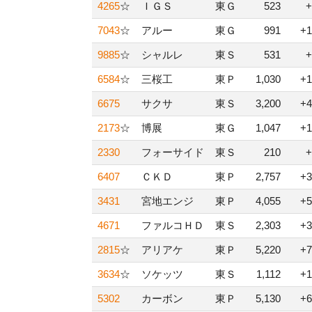
4265
☆
ＩＧＳ
東Ｇ
523
+
7043
☆
アルー
東Ｇ
991
+1
9885
☆
シャルレ
東Ｓ
531
+
6584
☆
三桜工
東Ｐ
1,030
+1
6675
サクサ
東Ｓ
3,200
+4
2173
☆
博展
東Ｇ
1,047
+1
2330
フォーサイド
東Ｓ
210
+
6407
ＣＫＤ
東Ｐ
2,757
+3
3431
宮地エンジ
東Ｐ
4,055
+5
4671
ファルコＨＤ
東Ｓ
2,303
+3
2815
☆
アリアケ
東Ｐ
5,220
+7
3634
☆
ソケッツ
東Ｓ
1,112
+1
5302
カーボン
東Ｐ
5,130
+6