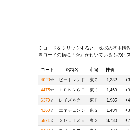
※コードをクリックすると、株探の基本情
※コードの横に『☆』が付いているものは
コード
銘柄名
市場
株価
4020
☆
ビートレンド
東Ｇ
1,332
+3
4475
☆
ＨＥＮＮＧＥ
東Ｇ
1,463
+3
6379
☆
レイズネク
東Ｐ
1,985
+4
4169
☆
エネチェンジ
東Ｇ
1,494
+3
5871
☆
ＳＯＬＩＺＥ
東Ｓ
3,730
+7