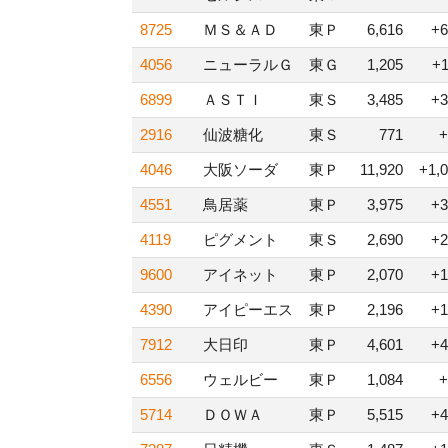
8725
ＭＳ＆ＡＤ
東Ｐ
6,616
+6
4056
ニューラルＧ
東Ｇ
1,205
+
6899
ＡＳＴＩ
東Ｓ
3,485
+3
2916
仙波糖化
東Ｓ
771
+
4046
大阪ソーダ
東Ｐ
11,920
+1,
4551
鳥居薬
東Ｐ
3,975
+3
4119
ピグメント
東Ｓ
2,690
+2
9600
アイネット
東Ｐ
2,070
+1
4390
アイピーエス
東Ｐ
2,196
+1
7912
大日印
東Ｐ
4,601
+4
6556
ウェルビー
東Ｐ
1,084
+
5714
ＤＯＷＡ
東Ｐ
5,515
+4