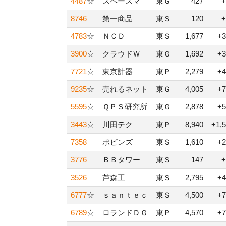
4487
☆
スペースマ
東Ｇ
427
+
8746
第一商品
東Ｓ
120
+
4783
☆
ＮＣＤ
東Ｓ
1,677
+3
3900
☆
クラウドＷ
東Ｇ
1,692
+3
7721
☆
東京計器
東Ｐ
2,279
+4
9235
☆
売れるネット
東Ｇ
4,005
+7
5595
☆
ＱＰＳ研究所
東Ｇ
2,878
+5
3443
☆
川田テク
東Ｐ
8,940
+1,
7358
ポピンズ
東Ｓ
1,610
+2
3776
ＢＢタワー
東Ｓ
147
+
3526
芦森工
東Ｓ
2,795
+4
6777
☆
ｓａｎｔｅｃ
東Ｓ
4,500
+7
6789
☆
ロランドＤＧ
東Ｐ
4,570
+7