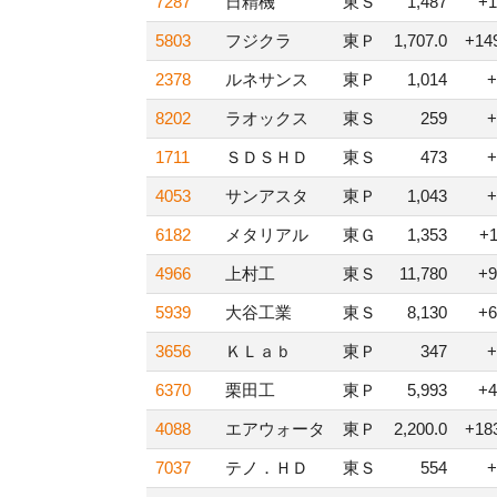
7287
日精機
東Ｓ
1,487
+1
5803
フジクラ
東Ｐ
1,707.0
+14
2378
ルネサンス
東Ｐ
1,014
+
8202
ラオックス
東Ｓ
259
+
1711
ＳＤＳＨＤ
東Ｓ
473
+
4053
サンアスタ
東Ｐ
1,043
+
6182
メタリアル
東Ｇ
1,353
+
4966
上村工
東Ｓ
11,780
+9
5939
大谷工業
東Ｓ
8,130
+6
3656
ＫＬａｂ
東Ｐ
347
+
6370
栗田工
東Ｐ
5,993
+4
4088
エアウォータ
東Ｐ
2,200.0
+18
7037
テノ．ＨＤ
東Ｓ
554
+