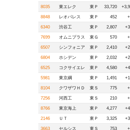
8035
東エレク
東Ｐ
33,720
+3,
8848
レオパレス
東Ｐ
452
+
6340
渋谷工
東Ｐ
2,807
+3
7699
オムニプラス
東Ｇ
570
+
6507
シンフォニア
東Ｐ
2,410
+2
6804
ホシデン
東Ｐ
2,032
+2
6525
コクサイエレ
東Ｐ
4,580
+4
5981
東京綱
東Ｐ
1,491
+1
8104
クワザワＨＤ
東Ｓ
775
+
7256
河西工
東Ｓ
210
+
8766
東京海上
東Ｐ
4,277
+4
2146
ＵＴ
東Ｐ
3,325
+3
3663
セルシス
東Ｓ
753
+