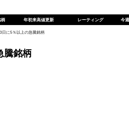
銘柄
年初来高値更新
レーティング
今
13日に5％以上の急騰銘柄
急騰銘柄