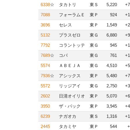
6338
☆
タカトリ
東Ｓ
5,220
+7
7088
フォーラムＥ
東Ｐ
924
+1
3696
セレス
東Ｐ
1,549
+2
5132
プラスゼロ
東Ｇ
6,880
+9
7792
コラントッテ
東Ｇ
945
+1
7689
☆
コパ
東Ｇ
761
+1
5574
ＡＢＥＪＡ
東Ｇ
4,510
+5
7936
☆
アシックス
東Ｐ
5,480
+7
5572
リッジアイ
東Ｇ
2,750
+3
2602
日清オイリオ
東Ｐ
5,070
+6
3950
ザ・パック
東Ｐ
3,945
+4
6239
ナガオカ
東Ｓ
1,316
+1
2445
タカミヤ
東Ｐ
544
+