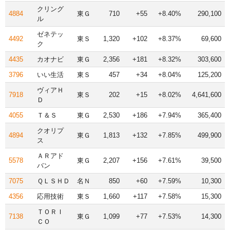
クリング
4884
東Ｇ
710
+55
+8.40%
290,100
ル
ゼネテッ
4492
東Ｓ
1,320
+102
+8.37%
69,600
ク
4435
カオナビ
東Ｇ
2,356
+181
+8.32%
303,600
3796
いい生活
東Ｓ
457
+34
+8.04%
125,200
ヴィアＨ
7918
東Ｓ
202
+15
+8.02%
4,641,600
Ｄ
4055
Ｔ＆Ｓ
東Ｇ
2,530
+186
+7.94%
365,400
クオリプ
4894
東Ｇ
1,813
+132
+7.85%
499,900
ス
ＡＲアド
5578
東Ｇ
2,207
+156
+7.61%
39,500
バン
7075
ＱＬＳＨＤ
名Ｎ
850
+60
+7.59%
10,300
4356
応用技術
東Ｓ
1,660
+117
+7.58%
15,300
ＴＯＲＩ
7138
東Ｇ
1,099
+77
+7.53%
14,300
ＣＯ