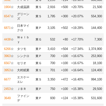
1904
☆
大成温調
東Ｓ
2,916
+500
+20.70%
21,500
グリーン
6547
☆
東Ｓ
1,795
+300
+20.07%
554,300
ズ
日本マイ
6871
☆
東Ｐ
3,105
+502
+19.29%
144,400
クロ
Ｗｅｌｂ
4438
☆
東Ｇ
532
+80
+17.70%
7,300
ｙ
6266
☆
タツモ
東Ｐ
3,410
+504
+17.34%
1,374,900
3963
☆
シンクロ
東Ｐ
700
+100
+16.67%
253,900
6567
☆
セリオ
東Ｇ
700
+100
+16.67%
18,100
3953
☆
大村紙業
東Ｓ
701
+100
+16.64%
124,400
エスケー
6677
東Ｓ
3,350
+472
+16.40%
994,100
エレ
2453
☆
ＪＢＲ
東Ｐ
750
+100
+15.38%
29,500
ファイン
3649
東Ｐ
930
+124
+15.38%
531,600
デ