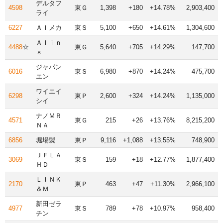
デルタフ
4598
東Ｇ
1,398
+180
+14.78%
2,903,400
ライ
6227
ＡＩメカ
東Ｓ
5,100
+650
+14.61%
1,304,600
ＡＩｉｎ
4488
☆
東Ｇ
5,640
+705
+14.29%
147,700
ｓ
ジャパン
6016
東Ｓ
6,980
+870
+14.24%
475,700
エン
ワイエイ
6298
東Ｐ
2,600
+324
+14.24%
1,135,000
シイ
ナノＭＲ
4571
東Ｇ
215
+26
+13.76%
8,215,200
ＮＡ
6856
堀場製
東Ｐ
9,116
+1,088
+13.55%
748,900
ＪＦＬＡ
3069
東Ｓ
159
+18
+12.77%
1,877,400
ＨＤ
ＬＩＮＫ
2170
東Ｐ
463
+47
+11.30%
2,966,100
＆Ｍ
新田ゼラ
4977
東Ｓ
789
+78
+10.97%
958,400
チン