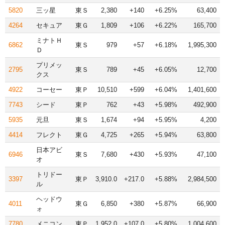
5820
三ッ星
東Ｓ
2,380
+140
+6.25%
63,400
4264
セキュア
東Ｇ
1,809
+106
+6.22%
165,700
ミナトＨ
6862
東Ｓ
979
+57
+6.18%
1,995,300
Ｄ
プリメッ
2795
東Ｓ
789
+45
+6.05%
12,700
クス
4922
コーセー
東Ｐ
10,510
+599
+6.04%
1,401,600
7743
シード
東Ｐ
762
+43
+5.98%
492,900
5935
元旦
東Ｓ
1,674
+94
+5.95%
4,200
4414
フレクト
東Ｇ
4,725
+265
+5.94%
63,800
日本アビ
6946
東Ｓ
7,680
+430
+5.93%
47,100
オ
トリドー
3397
東Ｐ
3,910.0
+217.0
+5.88%
2,984,500
ル
ヘッドウ
4011
東Ｇ
6,850
+380
+5.87%
66,900
ォ
7780
メニコン
東Ｐ
1,952.0
+107.0
+5.80%
1,004,600