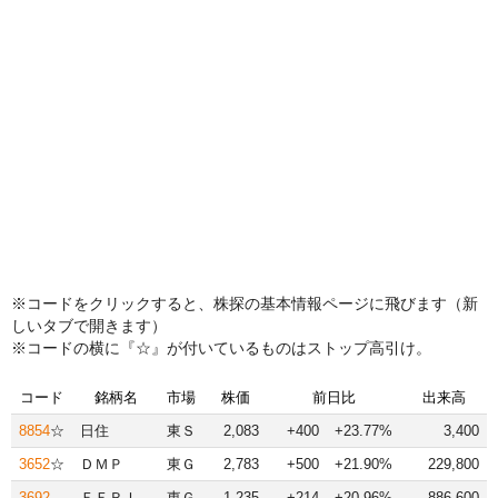
※コードをクリックすると、株探の基本情報ページに飛びます（新
しいタブで開きます）
※コードの横に『☆』が付いているものはストップ高引け。
コード
銘柄名
市場
株価
前日比
出来高
8854
☆
日住
東Ｓ
2,083
+400
+23.77%
3,400
3652
☆
ＤＭＰ
東Ｇ
2,783
+500
+21.90%
229,800
3692
ＦＦＲＩ
東Ｇ
1,235
+214
+20.96%
886,600