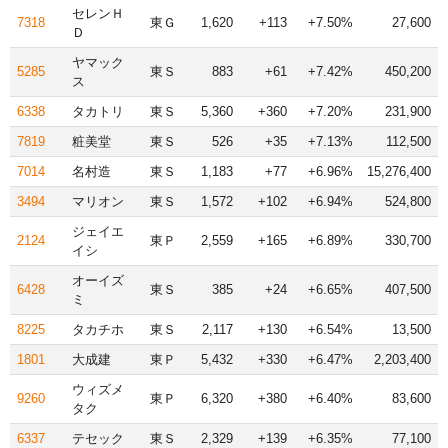
セレンＨ
7318
東Ｇ
1,620
+113
+7.50%
27,600
Ｄ
ヤマック
5285
東Ｓ
883
+61
+7.42%
450,200
ス
6338
タカトリ
東Ｓ
5,360
+360
+7.20%
231,900
7819
粧美堂
東Ｓ
526
+35
+7.13%
112,500
7014
名村造
東Ｓ
1,183
+77
+6.96%
15,276,400
3494
マリオン
東Ｓ
1,572
+102
+6.94%
524,800
ジェイエ
2124
東Ｐ
2,559
+165
+6.89%
330,700
イシ
オーイズ
6428
東Ｓ
385
+24
+6.65%
407,500
ミ
8225
タカチホ
東Ｓ
2,117
+130
+6.54%
13,500
1801
大成建
東Ｐ
5,432
+330
+6.47%
2,203,400
ウィズメ
9260
東Ｐ
6,320
+380
+6.40%
83,600
タク
6337
テセック
東Ｓ
2,329
+139
+6.35%
77,100