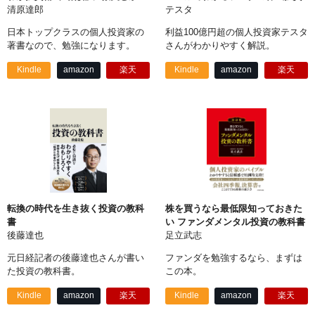
清原達郎
テスタ
日本トップクラスの個人投資家の
利益100億円超の個人投資家テスタ
著書なので、勉強になります。
さんがわかりやすく解説。
Kindle
amazon
楽天
Kindle
amazon
楽天
転換の時代を生き抜く投資の教科
株を買うなら最低限知っておきた
書
い ファンダメンタル投資の教科書
後藤達也
足立武志
元日経記者の後藤達也さんが書い
ファンダを勉強するなら、まずは
た投資の教科書。
この本。
Kindle
amazon
楽天
Kindle
amazon
楽天