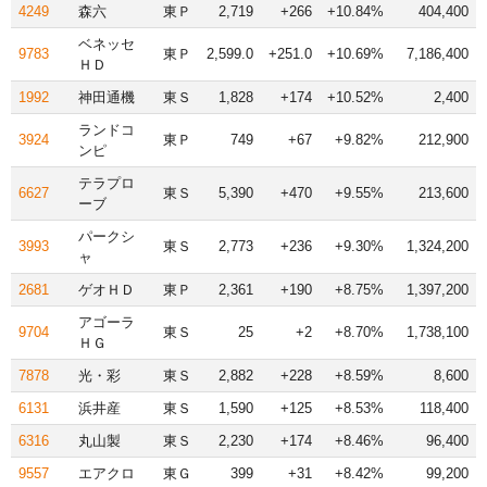
4249
森六
東Ｐ
2,719
+266
+10.84%
404,400
ベネッセ
9783
東Ｐ
2,599.0
+251.0
+10.69%
7,186,400
ＨＤ
1992
神田通機
東Ｓ
1,828
+174
+10.52%
2,400
ランドコ
3924
東Ｐ
749
+67
+9.82%
212,900
ンピ
テラプロ
6627
東Ｓ
5,390
+470
+9.55%
213,600
ーブ
パークシ
3993
東Ｓ
2,773
+236
+9.30%
1,324,200
ャ
2681
ゲオＨＤ
東Ｐ
2,361
+190
+8.75%
1,397,200
アゴーラ
9704
東Ｓ
25
+2
+8.70%
1,738,100
ＨＧ
7878
光・彩
東Ｓ
2,882
+228
+8.59%
8,600
6131
浜井産
東Ｓ
1,590
+125
+8.53%
118,400
6316
丸山製
東Ｓ
2,230
+174
+8.46%
96,400
9557
エアクロ
東Ｇ
399
+31
+8.42%
99,200